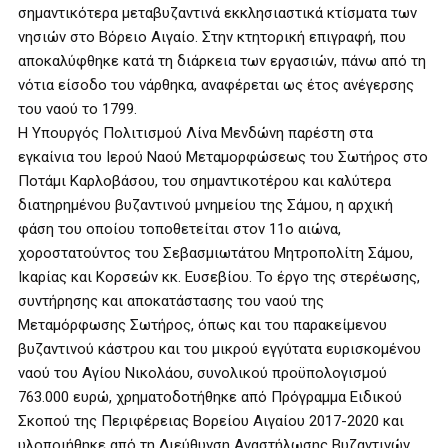
σημαντικότερα μεταβυζαντινά εκκλησιαστικά κτίσματα των
νησιών στο Βόρειο Αιγαίο. Στην κτητορική επιγραφή, που
αποκαλύφθηκε κατά τη διάρκεια των εργασιών, πάνω από τη
νότια είσοδο του νάρθηκα, αναφέρεται ως έτος ανέγερσης
του ναού το 1799.
Η Υπουργός Πολιτισμού Λίνα Μενδώνη παρέστη στα
εγκαίνια του Ιερού Ναού Μεταμορφώσεως του Σωτήρος στο
Ποτάμι Καρλοβάσου, του σημαντικοτέρου και καλύτερα
διατηρημένου βυζαντινού μνημείου της Σάμου, η αρχική
φάση του οποίου τοποθετείται στον 11ο αιώνα,
χοροστατούντος του Σεβασμιωτάτου Μητροπολίτη Σάμου,
Ικαρίας και Κορσεών κκ. Ευσεβίου. Το έργο της στερέωσης,
συντήρησης και αποκατάστασης του ναού της
Μεταμόρφωσης Σωτήρος, όπως και του παρακείμενου
βυζαντινού κάστρου και του μικρού εγγύτατα ευρισκομένου
ναού του Αγίου Νικολάου, συνολικού προϋπολογισμού
763.000 ευρώ, χρηματοδοτήθηκε από Πρόγραμμα Ειδικού
Σκοπού της Περιφέρειας Βορείου Αιγαίου 2017-2020 και
υλοποιήθηκε από τη Διεύθυνση Αναστήλωσης Βυζαντινών