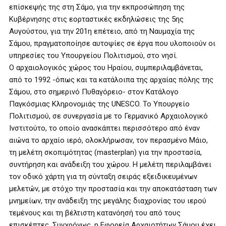
επίσκεψής της στη Σάμο, για την εκπροσώπηση της
Κυβέρνησης στις εορταστικές εκδηλώσεις της 5ης
Αυγούστου, για την 201η επέτειο, από τη Ναυμαχία της
Σάμου, πραγματοποίησε αυτοψίες σε έργα που υλοποιούν οι
υπηρεσίες του Υπουργείου Πολιτισμού, στο νησί.
Ο αρχαιολογικός χώρος του Ηραίου, συμπεριλαμβάνεται,
από το 1992 -όπως και τα κατάλοιπα της αρχαίας πόλης της
Σάμου, στο σημερινό Πυθαγόρειο- στον Κατάλογο
Παγκόσμιας Κληρονομιάς της UNESCO. Το Υπουργείο
Πολιτισμού, σε συνεργασία με το Γερμανικό Αρχαιολογικό
Ινστιτούτο, το οποίο ανασκάπτει περισσότερο από έναν
αιώνα το αρχαίο ιερό, ολοκλήρωσαν, τον περασμένο Μάιο,
τη μελέτη σκοπιμότητας (masterplan) για την προστασία,
συντήρηση και ανάδειξη του χώρου. Η μελέτη περιλαμβάνει
τον οδικό χάρτη για τη σύνταξη σειράς εξειδικευμένων
μελετών, με στόχο την προστασία και την αποκατάσταση των
μνημείων, την ανάδειξη της μεγάλης διαχρονίας του ιερού
τεμένους και τη βέλτιστη κατανόησή του από τους
επισκέπτες. Συγχρόνως, η Εφορεία Αρχαιοτήτων Σάμου έχει