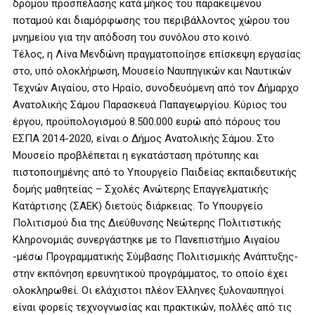
δρόμου προσπέλασης κατά μήκος του παρακειμένου
ποταμού και διαμόρφωσης του περιβάλλοντος χώρου του
μνημείου για την απόδοση του συνόλου στο κοινό.
Τέλος, η Λίνα Μενδώνη πραγματοποίησε επίσκεψη εργασίας
στο, υπό ολοκλήρωση, Μουσείο Ναυπηγικών και Ναυτικών
Τεχνών Αιγαίου, στο Ηραίο, συνοδευόμενη από τον Δήμαρχο
Ανατολικής Σάμου Παρασκευά Παπαγεωργίου. Κύριος του
έργου, προϋπολογισμού 8.500.000 ευρώ από πόρους του
ΕΣΠΑ 2014-2020, είναι ο Δήμος Ανατολικής Σάμου. Στο
Μουσείο προβλέπεται η εγκατάσταση πρότυπης και
πιστοποιημένης από το Υπουργείο Παιδείας εκπαιδευτικής
δομής μαθητείας – Σχολές Ανώτερης Επαγγελματικής
Κατάρτισης (ΣΑΕΚ) διετούς διάρκειας. Το Υπουργείο
Πολιτισμού δια της Διεύθυνσης Νεώτερης Πολιτιστικής
Κληρονομιάς συνεργάστηκε με το Πανεπιστήμιο Αιγαίου
-μέσω Προγραμματικής Σύμβασης Πολιτισμικής Ανάπτυξης-
στην εκπόνηση ερευνητικού προγράμματος, το οποίο έχει
ολοκληρωθεί. Οι ελάχιστοι πλέον Έλληνες ξυλοναυπηγοί
είναι φορείς τεχνογνωσίας και πρακτικών, πολλές από τις