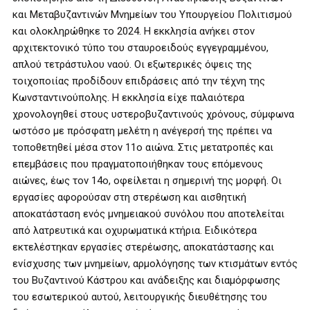
και Μεταβυζαντινών Μνημείων του Υπουργείου Πολιτισμού
και ολοκληρώθηκε το 2024. H εκκλησία ανήκει στον
αρχιτεκτονικό τύπο του σταυροειδούς εγγεγραμμένου,
απλού τετράστυλου ναού. Οι εξωτερικές όψεις της
τοιχοποιίας προδίδουν επιδράσεις από την τέχνη της
Κωνσταντινούπολης. Η εκκλησία είχε παλαιότερα
χρονολογηθεί στους υστεροβυζαντινούς χρόνους, σύμφωνα
ωστόσο με πρόσφατη μελέτη η ανέγερσή της πρέπει να
τοποθετηθεί μέσα στον 11ο αιώνα. Στις μετατροπές και
επεμβάσεις που πραγματοποιήθηκαν τους επόμενους
αιώνες, έως τον 14ο, οφείλεται η σημερινή της μορφή. Οι
εργασίες αφορούσαν στη στερέωση και αισθητική
αποκατάσταση ενός μνημειακού συνόλου που αποτελείται
από λατρευτικά και οχυρωματικά κτήρια. Ειδικότερα
εκτελέστηκαν εργασίες στερέωσης, αποκατάστασης και
ενίσχυσης των μνημείων, αρμολόγησης των κτισμάτων εντός
του Βυζαντινού Κάστρου και ανάδειξης και διαμόρφωσης
του εσωτερικού αυτού, λειτουργικής διευθέτησης του