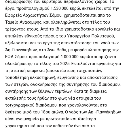
διαμόρφωσης του ευρύτερου περιβάλλοντος χώρου. Το
έργο, προϋπολογισμού 1.530.000 ευρώ, εκτελείται από την
Εφορεία Αρχαιοτήτων Σάμου, χρηματοδοτείται από το
Ταμείο Ανάκαμψης, και ολοκληρώνεται στο τέλος του
τρέχοντος έτους. Από το ίδιο χρηματοδοτικό εργαλείο και
επιπλέον εθνικούς πόρους του Υπουργείου Πολιτισμού,
εξελίσσεται και το έργο της αποκατάστασης του ναού των
Άη-Γιαννάκηδων, στο Άνω Βαθύ, με φορέα υλοποίησης την
ΕΦΑ Σάμου, προϋπολογισμό 1.000.000 ευρώ και ορίζοντα
ολοκλήρωσης το τέλος του 2025. Εκτελούνται εργασίες για
τη στατική επάρκεια (αποκατάσταση τοιχοποιιών,
τοποθέτηση ελκυστήρων), εξυγίανσης και αποκατάστασης
των στεγών, ολοκλήρωσης της συντήρησης του διακόσμου,
συντήρησης των ξύλινων τέμπλων. Κατά τη διάρκεια
εκτέλεσής τους ήρθαν στο φως νέα στοιχεία του
τοιχογραφικού διακόσμου, που χρονολογούνται στο
δεύτερο μισό του 18ου αιώνα. Ο ναός των Αη -Γιαννάκηδων
είναι ένα μνημείο με πρωτοτυπία και ιδιαίτερα
χαρακτηριστικά που τον καθιστούν ένα από τα