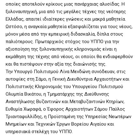
οποίες αποτελούν κρίκους μιας πανάρχαιας αλυσίδας. Η
ξυλοναυπηγική, μια από τις μεγάλες τέχνες της νεότερης
Ελλάδας, απαιτεί ιδιαίτερες γνώσεις και μακρά μαθητεία.
Ωστόσο, η αναγκαία μαθητεία εξασφαλίζεται για τους νέους,
μόνον μέσα από την εμπειρική διδασκαλία, δίπλα στους
παλιότερους. Πρωταρχικός στόχος του ΥΠΠΟ για την
αξιοποίηση της ξυλοναυπηγικής κληρονομιάς είναι η
εκμάθηση της τέχνης από νέους, οι οποίοι θα ενδιαφερθούν
και θα πιστέψουν στην αξία της διαιώνισής της.
Την Υπουργό Πολιτισμού Λίνα Μενδώνη συνόδευαν, στις
αυτοψίες στη Σάμο, η Γενική Διευθύντρια Αρχαιοτήτων και
Πολιτιστικής Κληρονομιάς του Υπουργείου Πολιτισμού
Ολυμπία Βικάτου, η Τμηματάρχης της Διεύθυνσης
Αναστήλωσης Βυζαντινών και Μεταβυζαντινών Κτηρίων,
Ευθυμία Χωραφά, ο Έφορος Αρχαιοτήτων Σάμου Παύλος
Τριανταφυλλίδης, η Προϊσταμένη της Υπηρεσίας Νεωτέρων
Μνημείων και Τεχνικών Έργων Βορείου Αιγαίου και
υπηρεσιακά στελέχη του ΥΠΠΟ.