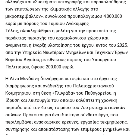
αλλαγής» και «Συστήματα καταγραφής και παρακολούθησης
των επιπτώσεων της κλιματικής αλλαγής στο
μικροπεριβάλλον», συνολικού προϋπολογισμού 4.000.000
ευρώ με πόρους του Ταμείου Ανάκαμψης.
Τέλος, ολοκληρώθηκε η μελέτη για την προστασία της
παράκτιας περιοχής του αρχαιολογικού χώρου και
αναμένεται η έναρξη υλοποίησης του έργου, εντός του 2025,
από την Υπηρεσία Νεωτέρων Μνημείων και Τεχνικών Έργων
Βορείου Αιγαίου, με εθνικούς πόρους του Υπουργείου
Πολιτισμού, ύψους 200.000 ευρώ.
Η Λίνα Μενδώνη διενήργησε αυτοψία και στο έργο της
διαμόρφωσης και ανάδειξης του Παλαιοχριστιανικού
Κοιμητηρίου, στη θέση «Γλυφάδα» του Πυθαγορείου, η
ίδρυση και λειτουργία του οποίου καλύπτει τη χρονική
περίοδο από τον 4ο ως τo μέσo του 7ου μεταχριστιανικών
αιώνων. Πρόκειται για ένα ιδιαίτερα σύνθετο έργο, που
περιλαμβάνει ανασκαφικές έρευνες, εργασίες τεκμηρίωσης,
συντήρησης και αποκατάστασης των επιμέρους μνημείων και