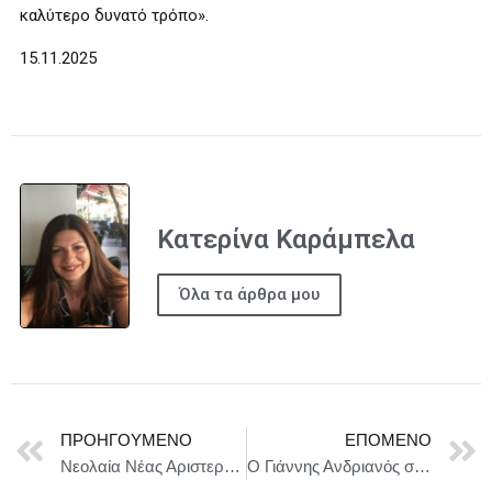
καλύτερο δυνατό τρόπο».
15.11.2025
Κατερίνα Καράμπελα
Όλα τα άρθρα μου
ΠΡΟΗΓΟΎΜΕΝΟ
ΕΠΌΜΕΝΟ
Νεολαία Νέας Αριστεράς: Η ιστορία γράφεται με ανυπακοή
Ο Γιάννης Ανδριανός στα εγκαίνια των εκθέσεων PHILOXENIA–HOTELIA και Food & Drinks 2025 by Detrop στη Θεσσαλονίκη