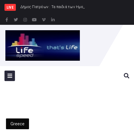
Δήμος Πατρέων : Τα παιδιά των Ημερήσιων Παιδικών Κατασκηνώσ
LIVE
Greece