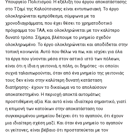
Υπουργείο Πολιτισμού. Η εξέλιξη του έργου αποκατάστασης
στο Τζαμί της Καλούτσιανης είναι εντυπωσιακή. Το έργο
ολοκληρώνεται εμπρόθεσμα, σύμφωνα με τα
χρονοδιαγράμματα, που έχει θέσει το χρηματοδοτικό
πρόγραμμα του ΤΑΑ, και ολοκληρώνεται με τον καλύτερο
δυνατό τρόπο. Σήμερα, βλέπουμε το μνημείο σχεδόν
ολοκληρωμένο. Το έργο ολοκληρώνεται και αποδίδεται στην
τοπική κοινωνία. Αυτό που θέλω να πω, και ισχύει για όλα
τα έργα που γίνονται μέσα στον αστικό ιστό των πόλεων,
είναι ότι η ίδια η γειτονιά, η πόλη, οι δημότες -οι οποίοι
συχνά ταλαιπωρούνται, όταν από ένα μνημείο της γειτονιάς
τους δεν είναι στην καλύτερη δυνατή κατάσταση
διατήρησης- έχουν το δικαίωμα να το απολαύσουν
αποκατεστημένο. Η περιοχή αποκτά αυτομάτως
προστιθέμενη αξία. Και αυτό είναι ιδιαίτερα σημαντικό, γιατί
η επιμονή των κατοίκων στην αποκατάσταση του
συγκεκριμένου μνημείου δείχνει ότι το αγαπούν, ότι έχουν
μια ιδιαίτερη σχέση μαζί. Και όταν ένα μνημείο το αγαπούν
οι γείτονες, είναι βέβαιο ότι προστατεύεται με τον