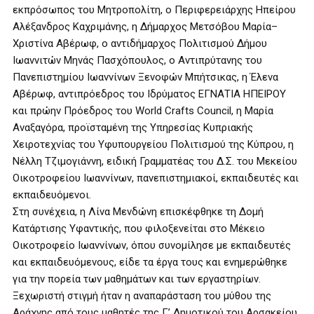
εκπρόσωπος του Μητροπολίτη, ο Περιφερειάρχης Ηπείρου
Αλέξανδρος Καχριμάνης, η Δήμαρχος Μετσόβου Μαρία–
Χριστίνα Αβέρωφ, ο αντιδήμαρχος Πολιτισμού Δήμου
Ιωαννιτών Μηνάς Πασχόπουλος, ο Αντιπρύτανης του
Πανεπιστημίου Ιωαννίνων Ξενοφών Μπήτσικας, η Έλενα
Αβέρωφ, αντιπρόεδρος του Ιδρύματος ΕΓΝΑΤΙΑ ΗΠΕΙΡΟΥ
και πρώην Πρόεδρος του World Crafts Council, η Μαρία
Αναξαγόρα, προϊσταμένη της Υπηρεσίας Κυπριακής
Χειροτεχνίας του Υφυπουργείου Πολιτισμού της Κύπρου, η
Νέλλη Τζιμογιάννη, ειδική Γραμματέας του Δ.Σ. του Μεκείου
Οικοτροφείου Ιωαννίνων, πανεπιστημιακοί, εκπαιδευτές και
εκπαιδευόμενοι.
Στη συνέχεια, η Λίνα Μενδώνη επισκέφθηκε τη Δομή
Κατάρτισης Υφαντικής, που φιλοξενείται στο Μέκειο
Οικοτροφείο Ιωαννίνων, όπου συνομίλησε με εκπαιδευτές
και εκπαιδευόμενους, είδε τα έργα τους και ενημερώθηκε
για την πορεία των μαθημάτων και των εργαστηρίων.
Ξεχωριστή στιγμή ήταν η αναπαράσταση του μύθου της
Αράχνης από τους μαθητές της Γ’ Δημοτικού του Αρσακείου