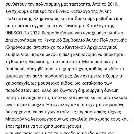
συνθέτουν την πολιτισμική μας ταυτότητα. Από το 2019,
ενισχύουμε σταθερά τον Εθνικό Κατάλογο της Άυλης
Πολιτιστικής Κληρονομιάς και επιδιώκουμε μεθοδικά και
συστηματικά εγγραφές στον Παγκόσμιο Κατάλογο της
UNESCO. Το 2022, θεσμοθετήσαμε νέο ενισχυμένο πλαίσιο.
Δημιουργήσαμε το Κεντρικό Συμβούλιο Άυλης Πολιτιστικής
Κληρονομιάς, αντίστοιχο του Κεντρικού Αρχαιολογικού
Συμβουλίου, προκειμένου η άυλη κληρονομιά να αποκτήσει
τη θεσμική θωράκιση, που απαιτείται. Μέσα από αυτή τη
διαδρομή, οδηγηθήκαμε στη χειροτεχνία, καθώς συνδέεται
άμεσα με την άυλη παράδοσή μας. Δεν αντιμετωπίζουμε τη
χειροτεχνία ως μουσειακό είδος, ως κατάλοιπο των
παραδόσεών μας, αλλά ως ζωντανή δημιουργική δύναμη,
ικανή να ενισχύσει τις τοπικές κοινωνίες και να αποτελέσει
αναπτυξιακό μοχλό. Η τεχνολογία και η τεχνητή νοημοσύνη
δεν έρχονται να ανταγωνιστούν τις παραδοσιακές τέχνες.
Μπορούν να λειτουργήσουν ως εργαλεία ενίσχυσής τους και
έτσι πρέπει να τις χρησιμοποιήσουμε.
Η συνεργασία μας με τα τρία ακαδημαϊκά ιδρύματα -τα