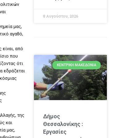
πολιτικών
ναι
8 Αυγούστου, 2026
ημεία μας,
τικό αγαθό,
 είναι, από
ίσιο που
ίζοντας ότι
ΚΕΝΤΡΙΚΉ ΜΑΚΕΔΟΝΊΑ
ία εδράζεται
γκόσμιας
μης
ς
λλαγής, της
Δήμος
ύς και
Θεσσαλονίκης :
ία μας,
Εργασίες
ανθρώπινα