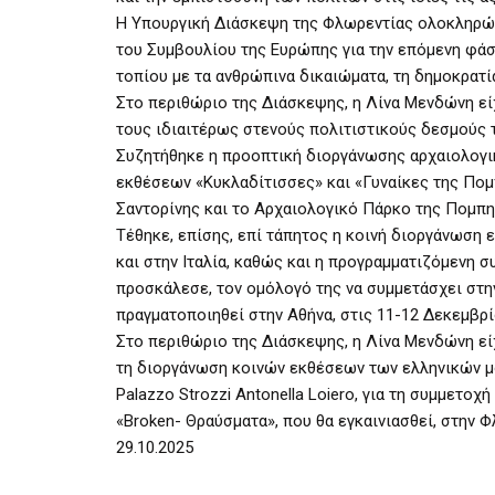
Η Υπουργική Διάσκεψη της Φλωρεντίας ολοκληρώθη
του Συμβουλίου της Ευρώπης για την επόμενη φάσ
τοπίου με τα ανθρώπινα δικαιώματα, τη δημοκρατία
Στο περιθώριο της Διάσκεψης, η Λίνα Μενδώνη είχ
τους ιδιαιτέρως στενούς πολιτιστικούς δεσμούς 
Συζητήθηκε η προοπτική διοργάνωσης αρχαιολογι
εκθέσεων «Κυκλαδίτισσες» και «Γυναίκες της Πομ
Σαντορίνης και το Αρχαιολογικό Πάρκο της Πομπη
Τέθηκε, επίσης, επί τάπητος η κοινή διοργάνωση
και στην Ιταλία, καθώς και η προγραμματιζόμενη σ
προσκάλεσε, τον ομόλογό της να συμμετάσχει στ
πραγματοποιηθεί στην Αθήνα, στις 11-12 Δεκεμβρ
Στο περιθώριο της Διάσκεψης, η Λίνα Μενδώνη είχε
τη διοργάνωση κοινών εκθέσεων των ελληνικών μου
Palazzo Strozzi Antonella Loiero, για τη συμμετοχ
«Broken- Θραύσματα», που θα εγκαινιασθεί, στην Φ
29.10.2025