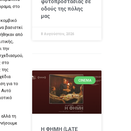
φυτοπροστασίας σε
όραμα, στο
οδούς της πόλης
μας
 κομβικό
να βασιστεί
8 Αυγούστου, 2026
τήθηκαν από
ιτικής,
ι την
σχεδιασμού,
ς στο
 της
σχέδια
CINEMA
ση για το
. Αυτό
ιοτικό
 αλλά τη
εννήσουμε
Η ΦΗΜΗ (LATE