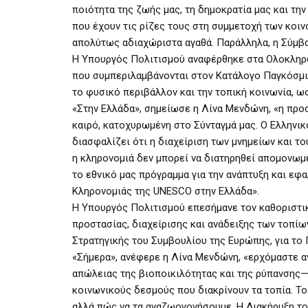
ποιότητα της ζωής μας, τη δημοκρατία μας και την
που έχουν τις ρίζες τους στη συμμετοχή των κοιν
απολύτως αδιαχώριστα αγαθά. Παράλληλα, η Σύμβ
Η Υπουργός Πολιτισμού αναφέρθηκε στα Ολοκληρωμ
που συμπεριλαμβάνονται στον Κατάλογο Παγκόσμια
το φυσικό περιβάλλον και την τοπική κοινωνία, ω
«Στην Ελλάδα», σημείωσε η Λίνα Μενδώνη, «η προσ
καιρό, κατοχυρωμένη στο Σύνταγμά μας. Ο Ελληνι
διασφαλίζει ότι η διαχείριση των μνημείων και το
η κληρονομιά δεν μπορεί να διατηρηθεί απομονωμέ
το εθνικό μας πρόγραμμα για την ανάπτυξη και ε
Κληρονομιάς της UNESCO στην Ελλάδα».
Η Υπουργός Πολιτισμού επεσήμανε τον καθοριστι
προστασίας, διαχείρισης και ανάδειξης των τοπίων
Στρατηγικής του Συμβουλίου της Ευρώπης, για το 
«Σήμερα», ανέφερε η Λίνα Μενδώνη, «ερχόμαστε αν
απώλειας της βιοποικιλότητας και της ρύπανσης— 
κοινωνικούς δεσμούς που διακρίνουν τα τοπία. Τ
αλλά πώς να τα αναζωογονήσουμε. Η Διακήρυξη τ