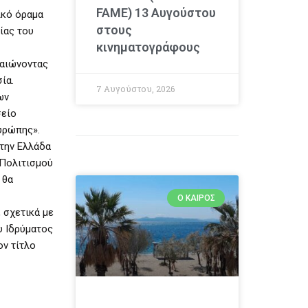
FAME) 13 Αυγούστου
ικό όραμα
στους
ίας του
κινηματογράφους
βαιώνοντας
ία.
7 Αυγούστου, 2026
ων
σείο
υρώπης».
στην Ελλάδα
 Πολιτισμού
 θα
Ο ΚΑΙΡΌΣ
, σχετικά με
υ Ιδρύματος
ον τίτλο