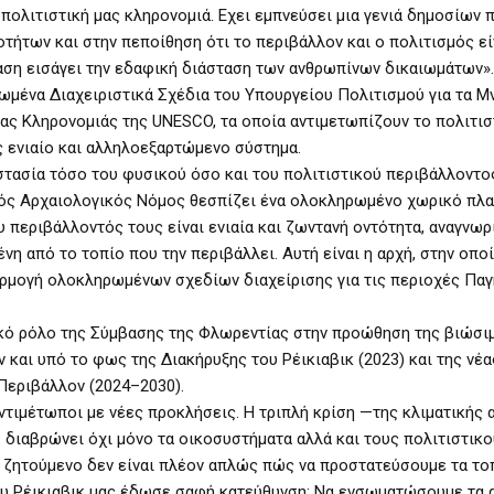
 πολιτιστική μας κληρονομιά. Εχει εμπνεύσει μια γενιά δημοσίων 
οτήτων και στην πεποίθηση ότι το περιβάλλον και ο πολιτισμός εί
αση εισάγει την εδαφική διάσταση των ανθρωπίνων δικαιωμάτων».
ένα Διαχειριστικά Σχέδια του Υπουργείου Πολιτισμού για τα Μν
ς Κληρονομιάς της UNESCO, τα οποία αντιμετωπίζουν το πολιτισ
ς ενιαίο και αλληλοεξαρτώμενο σύστημα.
τασία τόσο του φυσικού όσο και του πολιτιστικού περιβάλλοντος
κός Αρχαιολογικός Νόμος θεσπίζει ένα ολοκληρωμένο χωρικό πλα
υ περιβάλλοντός τους είναι ενιαία και ζωντανή οντότητα, αναγνωρ
νη από το τοπίο που την περιβάλλει. Αυτή είναι η αρχή, στην οπο
φαρμογή ολοκληρωμένων σχεδίων διαχείρισης για τις περιοχές Πα
κό ρόλο της Σύμβασης της Φλωρεντίας στην προώθηση της βιώσι
 και υπό το φως της Διακήρυξης του Ρέικιαβικ (2023) και της νέα
Περιβάλλον (2024–2030).
τιμέτωποι με νέες προκλήσεις. Η τριπλή κρίση —της κλιματικής α
διαβρώνει όχι μόνο τα οικοσυστήματα αλλά και τους πολιτιστικο
ο ζητούμενο δεν είναι πλέον απλώς πώς να προστατεύσουμε τα τοπ
ου Ρέικιαβικ μας έδωσε σαφή κατεύθυνση: Να ενσωματώσουμε τα 