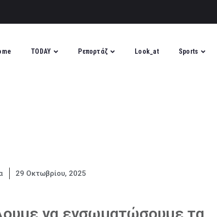
ome
TODAY
Ρεπορτάζ
Look_at
Sports
α
29 Οκτωβρίου, 2025
λουμε να ενσωματώσουμε τα