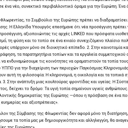
σε ένα νέο, συνεκτικό περιβαλλοντικό όραμα για την Ευρώπη. Ένα 
 Φλωρεντίας, το Συμβούλιο της Ευρώπης πρέπει να διαδραματίσει
σης. Η Ελληνίδα Υπουργός επεσήμανε ότι νέα προσέγγιση πρέπει 
η προσέγγιση, αξιοποιώντας τις αρχές LINKED που πρόσφατα υιοθε
ό́, τη φύση και το τοπίο σε ένα ενιαίο συνεχιζόμενο πλαίσιο πολ
ορές υπάρχουν μόνο σε διοικητικό επίπεδο. 2. Στην καινοτομία κα
ράφηση, τα παρατηρητήρια τοπίων και τα εργαλεία συμμετοχικού 
ια να ενδυναμώσουμε τις κοινότητες να οραματιστούν τα τοπία του
υ ΥΠΠΟ για την διαχείριση των περιοχών Παγκόσμιας Κληρονομιάς
υν αυτή τη φιλοσοφία: Η κληρονομιά, η οικολογία και τα τοπικά 
 3. Στην ανάπτυξη μιας κουλτούρας φροντίδας και υγείας. Η Σύστα
τος, δείχνει το δρόμο: Τα υγιή τοπία σημαίνουν υγιείς ανθρώπους
αλλοντικής δημοκρατίας της Ευρώπης —όπου η πρόσβαση σε ένα πο
ευημερίας και αξιοπρέπειας».
λλον της Σύμβασης της Φλωρεντίας δεν αφορά μόνο τη διατήρηση,
σουμε τα τοπία μας με δημιουργικότητα και αλληλεγγύη, θα αναγ
ξίες της Ευρώπης».