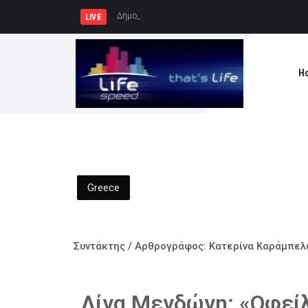
Δήμος Πατρέων : Τα παιδιά των
LIVE
H
Greece
Συντάκτης / Αρθρογράφος:
Κατερίνα Καράμπελ
Λίνα Μενδώνη: «Οφεί