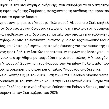
κε με την υιοθέτηση Διακήρυξης, που καθορίζει το νέο στρατηγ
η εφαρμογής της Σύμβασης, ενισχύοντας τη σύνδεση της προστασ
 και το κράτος δικαίου.
ε συνάντηση με τον Υπουργό Πολιτισμού Alessandro Giuli, επιβε
τον δύο χωρών και δίνοντας νέα ώθηση στην πολιτιστική συνεργασ
κών εκθέσεων στις δύο χώρες, μεταξύ των οποίων η ανταλλαγή τ
πηίας», οι οποίες εκτίθενται αντιστοίχως στο Αρχαιολογικό Μου
ίας, καθώς και η διοργάνωση κοινής έκθεσης για τον «Μύθο της Ε
 ενός φεστιβάλ των λαϊκών παραστατικών τεχνών της Μεσογείου 
υναυλία, στην Αθήνα, με τραγούδια της νοτίου Ιταλίας. Η Υπουργός
ην Υπουργική Συνάντηση του Φόρουμ των Αρχαίων Πολιτισμών που
ίου, πρόσκληση την οποία και ο Ιταλός Υπουργός αποδέχθηκε.
 συναντήσεις με τον Διευθυντή των Uffizi Galleries Simone Verde
σείων με το Uffizi, όπως και με την Εκτελεστική Διευθύντρια το
ή της Ελλάδας στη σχεδιαζόμενη έκθεση του Palazzo Strozzi, υπό τ
λωρεντία, τον Σεπτέμβριο του 2026.