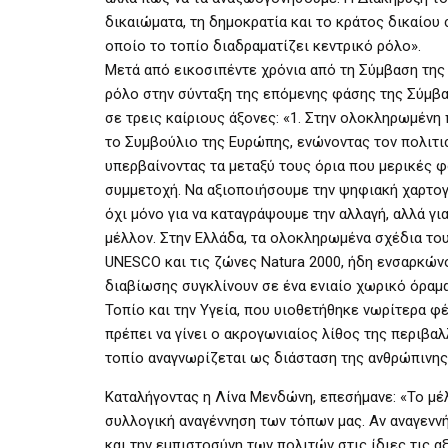
δικαιώματα, τη δημοκρατία και το κράτος δικαίου 
οποίο το τοπίο διαδραματίζει κεντρικό ρόλο».
Μετά από εικοσιπέντε χρόνια από τη Σύμβαση της
ρόλο στην σύνταξη της επόμενης φάσης της Σύμβα
σε τρεις καίριους άξονες: «1. Στην ολοκληρωμέν
το Συμβούλιο της Ευρώπης, ενώνοντας τον πολιτισμ
υπερβαίνοντας τα μεταξύ τους όρια που μερικές φ
συμμετοχή. Να αξιοποιήσουμε την ψηφιακή χαρτογ
όχι μόνο για να καταγράψουμε την αλλαγή, αλλά γ
μέλλον. Στην Ελλάδα, τα ολοκληρωμένα σχέδια το
UNESCO και τις ζώνες Natura 2000, ήδη ενσαρκώνο
διαβίωσης συγκλίνουν σε ένα ενιαίο χωρικό όραμα.
Τοπίο και την Υγεία, που υιοθετήθηκε νωρίτερα φέ
πρέπει να γίνει ο ακρογωνιαίος λίθος της περιβ
τοπίο αναγνωρίζεται ως διάσταση της ανθρώπινης 
Καταλήγοντας η Λίνα Μενδώνη, επεσήμανε: «Το μέ
συλλογική αναγέννηση των τόπων μας. Αν αναγεννή
και την εμπιστοσύνη των πολιτών στις ίδιες τις α