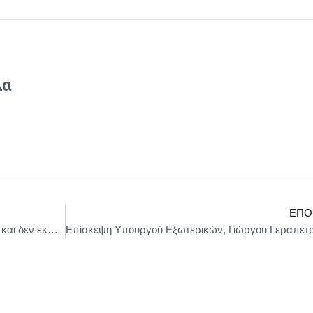
λα
ΕΠΌ
Ν. Κακλαμάνης: Η Δημοκρατία δεν εκβιάζεται και δεν εκφοβίζεται από κανέναν!