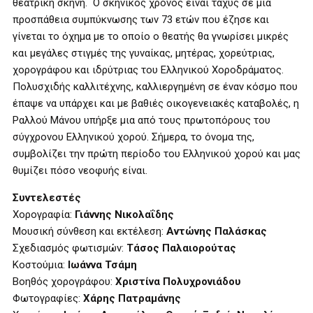
θεατρική σκηνή. Ο σκηνικός χρόνος είναι ταχύς σε μια
προσπάθεια συμπύκνωσης των 73 ετών που έζησε και
γίνεται το όχημα με το οποίο ο θεατής θα γνωρίσει μικρές
και μεγάλες στιγμές της γυναίκας, μητέρας, χορεύτριας,
χορογράφου και ιδρύτριας του Ελληνικού Χοροδράματος.
Πολυσχιδής καλλιτέχνης, καλλιεργημένη σε έναν κόσμο που
έπαψε να υπάρχει και με βαθιές οικογενειακές καταβολές, η
Ραλλού Μάνου υπήρξε μια από τους πρωτοπόρους του
σύγχρονου Ελληνικού χορού. Σήμερα, το όνομα της,
συμβολίζει την πρώτη περίοδο του Ελληνικού χορού και μας
θυμίζει πόσο νεοφυής είναι.
Συντελεστές
Xορογραφία:
Γιάννης Νικολαΐδης
Μουσική σύνθεση και εκτέλεση:
Αντώνης Παλάσκας
Σχεδιασμός φωτισμών:
Τάσος Παλαιορούτας
Κοστούμια:
Ιωάννα Τσάμη
Βοηθός χορογράφου:
Χριστίνα Πολυχρονιάδου
Φωτογραφίες:
Χάρης Πατραμάνης