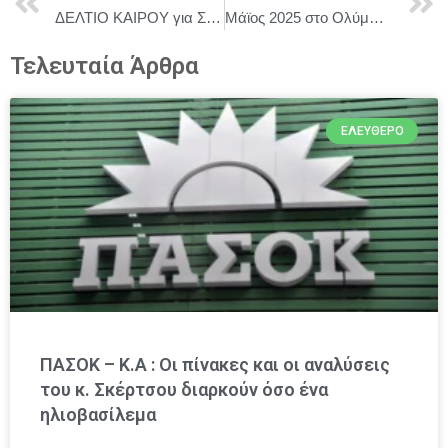
ΔΕΛΤΙΟ ΚΑΙΡΟΥ για Σάββατο 3/5
Μάϊος 2025 στο Ολύμπια, Δημοτικό Μουσικό Θέατρο: «Χορεύοντας με τη Συμφωνική» 12 Μαΐου και 13 Μάϊου συναυλία με την Εθνική Συμφωνική Ορχήστρα της ΕΡΤ
Τελευταία Άρθρα
ΕΛΕΎΘΕΡΟ
ΠΑΣΟΚ – Κ.Α : Οι πίνακες και οι αναλύσεις
του κ. Σκέρτσου διαρκούν όσο ένα
ηλιοβασίλεμα