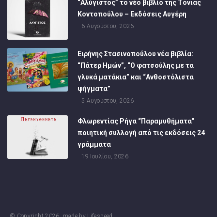
“Αλύγιστος” το νέο βιβλίο της Τόνιας
Κοντοπούλου – Εκδόσεις Αυγέρη
6 Αυγούστου, 2026
Ειρήνης Στασινοπούλου νέα βιβλία:
“Πάτερ Ημών”, “Ο φατσούλης με τα
γλυκά ματάκια” και “Ανθοστόλιστα
ψήγματα”
5 Αυγούστου, 2026
Φλωρεντίας Ρήγα “Παραμυθήματα”
ποιητική συλλογή από τις εκδόσεις 24
γράμματα
19 Ιουλίου, 2026
© Copyright
2026
, made by
Lifespeed