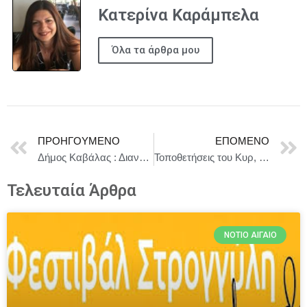
Κατερίνα Καράμπελα
Όλα τα άρθρα μου
ΠΡΟΗΓΟΎΜΕΝΟ
ΕΠΌΜΕΝΟ
Δήμος Καβάλας : Διανομή οικοπέδων στο Νέο Ζυγό Καβάλας
Τοποθετήσεις του Κυρ, Μητσοτάκη κατά τη συζήτησή του με τον Κ. Δασκαλάκη, Καθηγητή Επιστήμης Υπολογιστών στο ΜΙΤ και Πρόεδρο της Συμβουλευτικής Επιτροπής για την Τεχνητή Νοημοσύνη
Τελευταία Άρθρα
ΝΌΤΙΟ ΑΙΓΑΊΟ