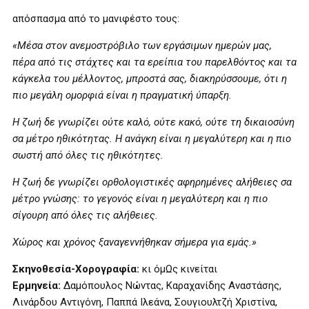
απόσπασμα από το μανιφέστο τους:
«Μέσα στον ανεμοστρόβιλο των εργάσιμων ημερών μας,
πέρα από τις στάχτες και τα ερείπια του παρελθόντος και τα
κάγκελα του μέλλοντος, μπροστά σας, διακηρύσσουμε, ότι η
πιο μεγάλη ομορφιά είναι η πραγματική ύπαρξη.
Η ζωή δε γνωρίζει ούτε καλό, ούτε κακό, ούτε τη δικαιοσύνη
σα μέτρο ηθικότητας. Η ανάγκη είναι η μεγαλύτερη και η πιο
σωστή από όλες τις ηθικότητες.
Η ζωή δε γνωρίζει ορθολογιστικές αφηρημένες αλήθειες σα
μέτρο γνώσης: το γεγονός είναι η μεγαλύτερη και η πιο
σίγουρη από όλες τις αλήθειες.
Χώρος και χρόνος ξαναγεννήθηκαν σήμερα για εμάς.»
Σκηνοθεσία-Χορογραφία:
κι όμΩς κινείται
Ερμηνεία:
Δαμόπουλος Νώντας, Καραχανίδης Αναστάσης,
Λινάρδου Αντιγόνη, Παππά Ιλεάνα, Σουγιουλτζή Χριστίνα,