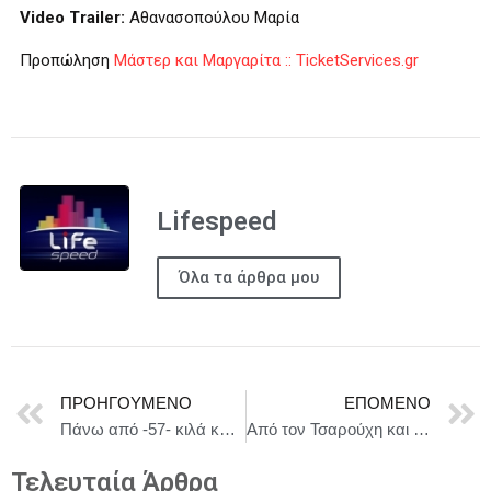
Video Trailer:
Αθανασοπούλου Μαρία
Προπώληση
Μάστερ και Μαργαρίτα ::
TicketServices
.
gr
Lifespeed
Όλα τα άρθρα μου
ΠΡΟΗΓΟΎΜΕΝΟ
ΕΠΌΜΕΝΟ
Πάνω από -57- κιλά κάνναβης και -12- δενδρύλλια κάνναβης κατασχέθηκαν στη Μεσσηνία
Από τον Τσαρούχη και τη Μερκούρη ως τον Φελίνι και την Φόντα | Η εκρηκτική ζωή του Ανδρέα Βουτσινά ξεδιπλώνεται στην Ελληνοαμερικανική Ένωση από 24/11
Τελευταία Άρθρα