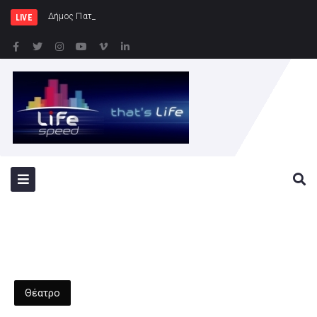
Δήμος Πατρέων : Τα παιδιά των Ημερ
LIVE
Θέατρο