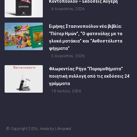
Κοντοπούλου – Εκδόσεις Αυγέρη
6 Αυγούστου, 2026
Ειρήνης Στασινοπούλου νέα βιβλία:
“Πάτερ Ημών”, “Ο φατσούλης με τα
γλυκά ματάκια” και “Ανθοστόλιστα
ψήγματα”
5 Αυγούστου, 2026
Φλωρεντίας Ρήγα “Παραμυθήματα”
ποιητική συλλογή από τις εκδόσεις 24
γράμματα
19 Ιουλίου, 2026
© Copyright
2026
, made by
Lifespeed