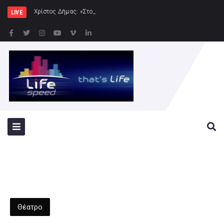
Χρίστος Δήμας: «Στο Εθνικό Πρόγραμμα Ανάπτυ
LIVE
Θέατρο