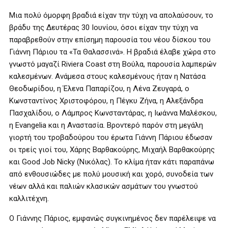
Μια πολύ όμορφη βραδιά είχαν την τύχη να απολαύσουν, το
βράδυ της Δευτέρας 30 Ιουνίου, όσοι είχαν την τύχη να
παραβρεθούν στην επίσημη παρουσία του νέου δίσκου του
Γιάννη Πάριου τα «Τα Θαλασσινά». Η βραδιά έλαβε χώρα στο
γνωστό μαγαζί Riviera Coast στη Βούλα, παρουσία λαμπερών
καλεσμένων. Ανάμεσα στους καλεσμένους ήταν η Νατάσα
Θεοδωρίδου, η Έλενα Παπαρίζου, η Λένα Ζευγαρά, ο
Κωνσταντίνος Χριστοφόρου, η Πέγκυ Ζήνα, η Αλεξάνδρα
Πασχαλίδου, ο Λάμπρος Κωνσταντάρας, η Ιωάννα Μαλέσκου,
η Evangelia και η Αναστασία. Βροντερό παρόν στη μεγάλη
γιορτή του τροβαδούρου του έρωτα Γιάννη Πάριου έδωσαν
οι τρείς γιοί του, Χάρης Βαρθακούρης, Μιχαήλ Βαρθακούρης
και Good Job Nicky (Νικόλας). Το κλίμα ήταν κάτι παραπάνω
από ενθουσιώδες με πολύ μουσική και χορό, συνοδεία των
νέων αλλά και παλιών κλασικών ασμάτων του γνωστού
καλλιτέχνη.
Ο Γιάννης Πάριος, εμφανώς συγκινημένος δεν παρέλειψε να