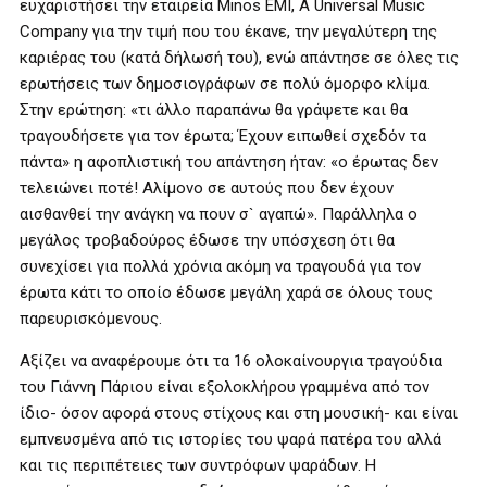
ευχαριστήσει την εταιρεία Minos EMI, A Universal Music
Company για την τιμή που του έκανε, την μεγαλύτερη της
καριέρας του (κατά δήλωσή του), ενώ απάντησε σε όλες τις
ερωτήσεις των δημοσιογράφων σε πολύ όμορφο κλίμα.
Στην ερώτηση: «τι άλλο παραπάνω θα γράψετε και θα
τραγουδήσετε για τον έρωτα; Έχουν ειπωθεί σχεδόν τα
πάντα» η αφοπλιστική του απάντηση ήταν: «ο έρωτας δεν
τελειώνει ποτέ! Αλίμονο σε αυτούς που δεν έχουν
αισθανθεί την ανάγκη να πουν σ` αγαπώ». Παράλληλα ο
μεγάλος τροβαδούρος έδωσε την υπόσχεση ότι θα
συνεχίσει για πολλά χρόνια ακόμη να τραγουδά για τον
έρωτα κάτι το οποίο έδωσε μεγάλη χαρά σε όλους τους
παρευρισκόμενους.
Αξίζει να αναφέρουμε ότι τα 16 ολοκαίνουργια τραγούδια
του Γιάννη Πάριου είναι εξολοκλήρου γραμμένα από τον
ίδιο- όσον αφορά στους στίχους και στη μουσική- και είναι
εμπνευσμένα από τις ιστορίες του ψαρά πατέρα του αλλά
και τις περιπέτειες των συντρόφων ψαράδων. Η