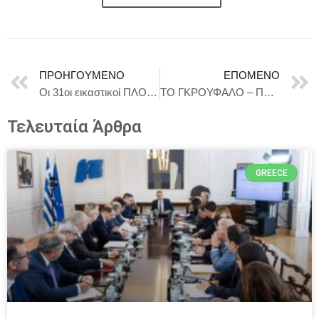
ΠΡΟΗΓΟΎΜΕΝΟ
ΕΠΌΜΕΝΟ
Οι 31οι εικαστικοί ΠΛΟΕΣ, στο Ίδρυμα Π. & Μ. Κυδωνιέως της Άνδρου Lumen de Lumine / Φως εκ Φωτός Εγκαίνια 26 Ιουλίου 2025 Διάρκεια ως τις 28 Σεπτεμβρίου 2025
ΤΟ ΓΚΡΟΥΦΑΛΟ – ΠΕΡΙΟΔΕΙΑ ΚΑΛΟΚΑΙΡΙ 2025
Τελευταία Άρθρα
GREECE