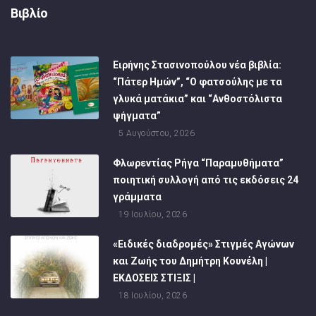
Βιβλίο
Ειρήνης Στασινοπούλου νέα βιβλία:
“Πάτερ Ημών”, “Ο φατσούλης με τα
γλυκά ματάκια” και “Ανθοστόλιστα
ψήγματα”
5 Αυγούστου, 2026
Φλωρεντίας Ρήγα “Παραμυθήματα”
ποιητική συλλογή από τις εκδόσεις 24
γράμματα
19 Ιουλίου, 2026
«Ειδικές διαδρομές» Στιγμές Αγώνων
και Ζωής του Δημήτρη Κουνέλη |
ΕΚΔΟΣΕΙΣ ΣΤΙΞΙΣ |
18 Ιουλίου, 2026