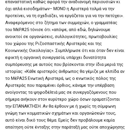
επαναστατική καθώς αφορά την αναδιανομή περιουσιών κι
όχι απλά εισοδημάτων– ΜΟΝΟ η Αριστερά τολμά να την
προτείνει, να τη σχεδιάζει, να εργάζεται για να την πετύχει».
Αναφερόμενος στο ζήτημα των συμμαχιών, ο γραμματέας
του ΜέΡΑ25 τόνισε ότι «απόψε, από εδώ, δηλώνουμε
ανοικτοί σε οργανώσεις, συλλογικότητες, πρωτοβουλίες
του χώρου της Ριζοσπαστικής Αριστεράς και της
Κοινωνικής Οικολογίας». Συμπλήρωσε ότι και όταν δεν είναι
εφικτή η οργανική συνεργασία, υπάρχει δυνατότητα
συμπόρευσης με αυτούς που βρίσκονται στην ίδια μεριά της
ιστορίας: «Κάθε αριστερός άνθρωπος θα γέμιζε με ελπίδα αν
το ΜέΡΑ25 Ενωτική Αριστερά, ως ο ενωτικός πόλος της
Αριστεράς που παραμένει όρθιος, κάναμε την υπέρβαση
ανοίγοντας τα ψηφοδέλτιά μας σε συνεργαζόμενους που
σήμερα ανήκουν στον ευρύτερο χώρο όσων οραματίζονται
την ΕΠΑΝΑΚΤΗΣΗ. Αν θα έρθουν με ή χωρίς τη σύμφωνη
γνώμη των κομματικών σχημάτων και οργανώσεών τους,
αυτό είναι δικό τους θέμα. Εμείς δεν προβάλουμε καμία
απαίτηση ούτε ένταξης στην παράταξή μας ούτε αποχώρησης