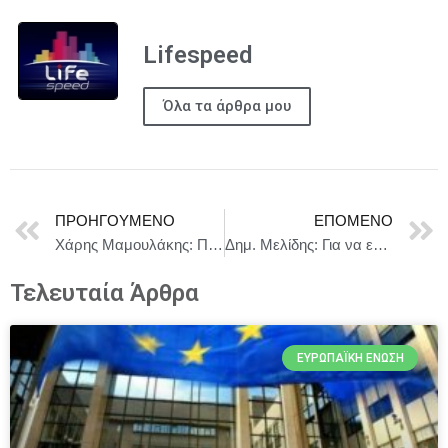
Lifespeed
Όλα τα άρθρα μου
ΠΡΟΗΓΟΎΜΕΝΟ
ΕΠΌΜΕΝΟ
Χάρης Μαμουλάκης: Παράγουμε φθηνό ρεύμα και το πληρώνουμε λίγες ώρες μετά πανάκριβα.
Δημ. Μελίδης: Για να επιστρέψουν οι πολίτες στις κάλπες απαιτείται να ξαναγίνει αξιόπιστος ο προοδευτικός χώρος
Τελευταία Άρθρα
ΕΥΡΩΠΑΪΚΉ ΈΝΩΣΗ