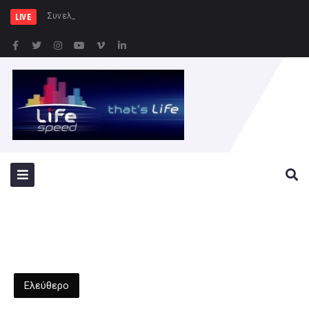
Συνελήφθησαν -3- άτομα για κ
LIVE
Ελεύθερο