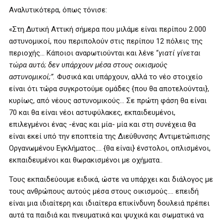
Αναλυτικότερα, όπως τόνισε:
«Στη Δυτική Αττική σήμερα που μιλάμε είναι περίπου 2.000
αστυνομικοί, που περιπολούν στις περίπου 12 πόλεις της
περιοχής… Κάποιοι αναρωτιούνται και λένε “
γιατί γίνεται
τώρα αυτό; δεν υπάρχουν μέσα στους οικισμούς
αστυνομικοί;”.
Φυσικά και υπάρχουν, αλλά το νέο στοιχείο
είναι ότι τώρα συγκροτούμε ομάδες {που θα αποτελούνται},
κυρίως, από νέους αστυνομικούς… Σε πρώτη φάση θα είναι
70 και θα είναι νέοι αστυφύλακες, εκπαιδευμένοι,
επιλεγμένοι ένας -ένας και μία- μία και στη συνέχεια θα
είναι εκεί υπό την εποπτεία της Διεύθυνσης Αντιμετώπισης
Οργανωμένου Εγκλήματος…. {θα είναι} ένστολοι, οπλισμένοι,
εκπαιδευμένοι και θωρακισμένοι με οχήματα..
Τους εκπαιδεύουμε ειδικά, ώστε να υπάρχει και διάλογος με
τους ανθρώπους αυτούς μέσα στους οικισμούς…. επειδή
είναι μια ιδιαίτερη και ιδιαίτερα επικίνδυνη δουλειά πρέπει
αυτά τα παιδιά και πνευματικά και ψυχικά και σωματικά να