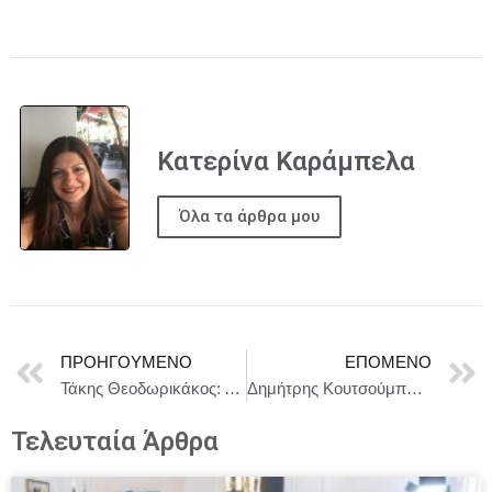
Κατερίνα Καράμπελα
Όλα τα άρθρα μου
ΠΡΟΗΓΟΎΜΕΝΟ
ΕΠΌΜΕΝΟ
Τάκης Θεοδωρικάκος: Αδιαπραγμάτευτη η εφαρμογή του νόμου για την προστασία των καταναλωτών
Δημήτρης Κουτσούμπας :Κυβέρνηση και δικαιοσύνη θα έχουν βαρύτατες ευθύνες αν συμβεί οτιδήποτε σε αυτόν τον άνθρωπο που ζητάει το αυτονόητο
Τελευταία Άρθρα