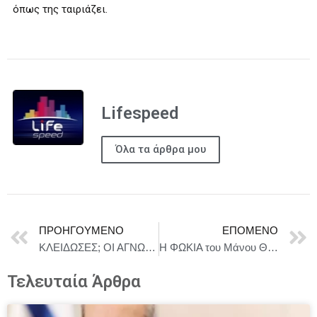
όπως της ταιριάζει.
Lifespeed
Όλα τα άρθρα μου
ΠΡΟΗΓΟΎΜΕΝΟ
ΕΠΌΜΕΝΟ
ΚΛΕΙΔΩΣΕΣ; ΟΙ ΑΓΝΩΣΤΟΙ 3 (STRANGERS, CHAPTER 3) | 5 Φεβρουαρίου στους κινηματογράφους
Η ΦΩΚΙΑ του Μάνου Θηραίου, σε σκηνοθεσία Βλάση Πασιούδη και Μάνου Θηραίου || Από 1 Μαρτίου / Στο Θέατρο Άβατον
Τελευταία Άρθρα