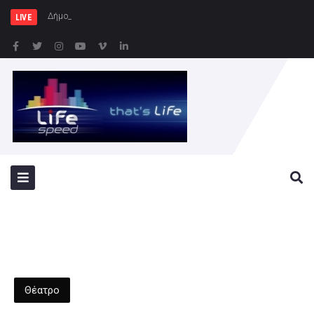
Δήμος Θήρας : Οι εκδηλώ
LIVE
Θέατρο