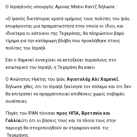
Ο Ισραηλινός υπουργός Αμυνας Μπένι Καντζ δήλωσε :
«Ο Ιρανός δικτάτορας κρατά ομήρους τους πολίτες του Ιράν,
επιφέροντας μια πραγματικότητα στην οποία οι ίδιοι, και
ιδιαίτερα οι κάτοικοι της Τεχεράνης, θα πληρώσουν βαρύ
τίμημα για την κατάφωρη βλάβη που προκλήθηκε στους
πολίτες του Ισραήλ.
Εάν ο Χαμενεΐ συνεχίσει να εκτοξεύει πυραύλους στο
εσωτερικό του Ισραήλ, η Τεχεράνη θα καεί»
Ο Ανώτατος Ηγέτης του Ιράν,
Αγιατολάχ Αλί Χαμενεΐ
,
δήλωσε χθες, ότι το Ισραήλ ξεκίνησε τον πόλεμο και ότι δεν
θα επιτραπεί να πραγματοποιεί επιθέσεις χωρίς σοβαρές
συνέπειες.
Πηγές του ΙΡΑΝ τόνισαν
προς ΗΠΑ, Βρετανία και
Γαλλία
,ότι ότι οι βάσεις τους και τα πλοία τους στην
περιοχή θα στοχοποιηθούν αν στραφούν κατά τις
Τεχεράνης.