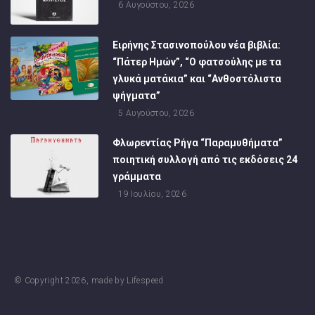
6 Αυγούστου, 2026
Ειρήνης Στασινοπούλου νέα βιβλία:
“Πάτερ Ημών”, “Ο φατσούλης με τα
γλυκά ματάκια” και “Ανθοστόλιστα
ψήγματα”
5 Αυγούστου, 2026
Φλωρεντίας Ρήγα “Παραμυθήματα”
ποιητική συλλογή από τις εκδόσεις 24
γράμματα
19 Ιουλίου, 2026
© Copyright
2026
, made by
Lifespeed