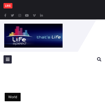
Δήμος Πατρέων : Τ
LIVE
World