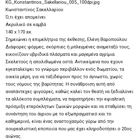
KG_Konstantinos_Sakellariou_005_100dpi.jpg
Κωνσταντίνος Σακελλαρίου
Ό,τι έχει απομείνει
Ακρυλικό σε καμβά
140 x 170 εκ.
Σημειώνει η επιμελήτρια της έκθεσης, Ελένη Βαροπούλου:
Διάφορες φόρμες, σκόρπιες ή μπλεγμένες αναμεταξύ τους,
εικονίζουν υβριδικά πλάσματα και μαγεμένα αγρίμια.
Σκελετούς ή απολιθωμένα οστά. Αντικείμενα που έχουν
εγκαταλείψει το γνώριμο περιβάλλον ενός δωματίου, τα
οικεία μέρη, για να ταξιδέψουν προς το άγνωστο, χωρίς
τους νόμους της βαρύτητας. Η συνάθροιση αυτή από
αναπάντεχες φιγούρες, καθώς καλεί τον θεατή να ξεδιαλύνει
τα αλλόκοτα συμπλέγματα, να παρατηρήσει την εφιαλτική
πρόσμιξη ετερόκλητων ζωικών μορφών και να σταθμίσει τη
συνάντηση του άγριου με το εξωπραγματικό και το
καθημερινό, είναι ένας αναστοχασμός γύρω από την
σουρεαλιστική εποποιία που μας έχει κληροδοτήσει ο 20ος
αιώνας.