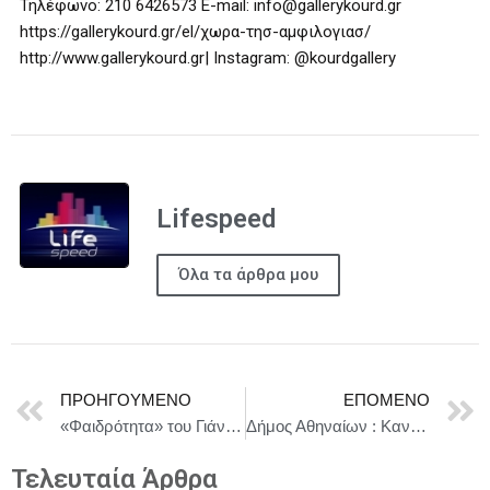
Τηλέφωνο: 210 6426573 E-mail: info@gallerykourd.gr
https://gallerykourd.gr/el/χωρα-τησ-αμφιλογιασ/
http://www.gallerykourd.gr| Instagram: @kourdgallery
Lifespeed
Όλα τα άρθρα μου
ΠΡΟΗΓΟΎΜΕΝΟ
ΕΠΌΜΕΝΟ
«Φαιδρότητα» του Γιάννη Φασόη | Από Δευτέρα 2 Φεβρουαρίου 2026 κάθε Δευτέρα στο «Πάνω Σπίτι»
Δήμος Αθηναίων : Κανονισμός κυκλοφορίας και στάθμευσης για τα πατίνια στο Δήμο
Τελευταία Άρθρα