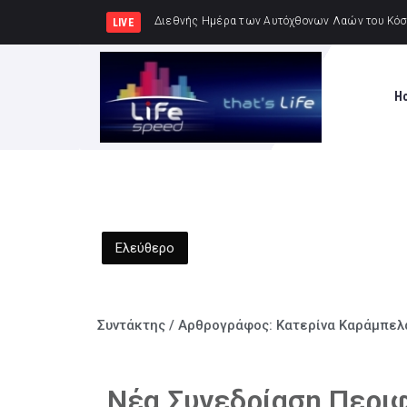
Συνελήφθησαν -3- άτομα για κ
LIVE
H
Ελεύθερο
Συντάκτης / Αρθρογράφος:
Κατερίνα Καράμπελ
Νέα Συνεδρίαση Περιφ