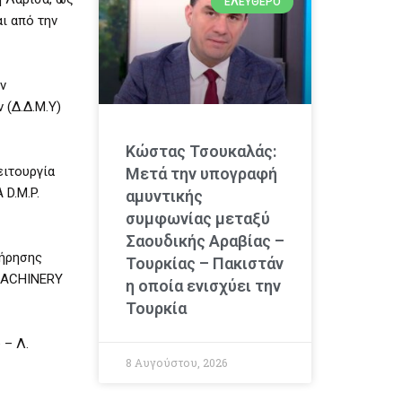
ΕΛΕΎΘΕΡΟ
ι από την
ν
(Δ.Δ.Μ.Υ)
Κώστας Τσουκαλάς:
ειτουργία
Μετά την υπογραφή
D.M.P.
αμυντικής
συμφωνίας μεταξύ
Σαουδικής Αραβίας –
τήρησης
Τουρκίας – Πακιστάν
 MACHINERY
η οποία ενισχύει την
Τουρκία
 – Λ.
8 Αυγούστου, 2026