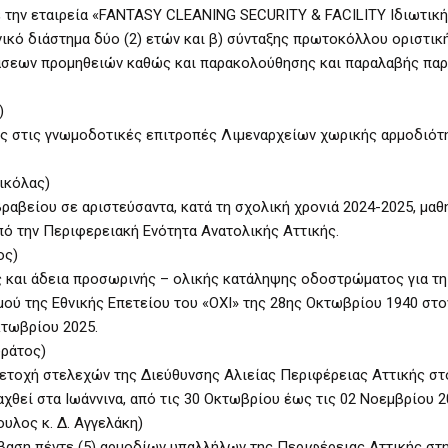
 την εταιρεία «FANTASY CLEANING SECURITY & FACILITY Ιδιωτική
νικό διάστημα δύο (2) ετών και β) σύνταξης πρωτοκόλλου οριστικ
άσεων προμηθειών καθώς και παρακολούθησης και παραλαβής πα
)
ς στις γνωμοδοτικές επιτροπές Λιμεναρχείων χωρικής αρμοδιότ
ικόλας)
αβείου σε αριστεύσαντα, κατά τη σχολική χρονιά 2024-2025, μαθ
ό την Περιφερειακή Ενότητα Ανατολικής Αττικής.
ος)
και άδεια προσωρινής – ολικής κατάληψης οδοστρώματος για τη
μού της Εθνικής Επετείου του «ΟΧΙ» της 28ης Οκτωβρίου 1940 στ
κτωβρίου 2025.
δράτος)
μετοχή στελεχών της Διεύθυνσης Αλιείας Περιφέρειας Αττικής στ
χθεί στα Ιωάννινα, από τις 30 Οκτωβρίου έως τις 02 Νοεμβρίου 2
υλος κ. Δ. Αγγελάκη)
άβαση πέντε (5) αρμοδίων υπαλλήλων της Περιφέρειας Αττικής στ