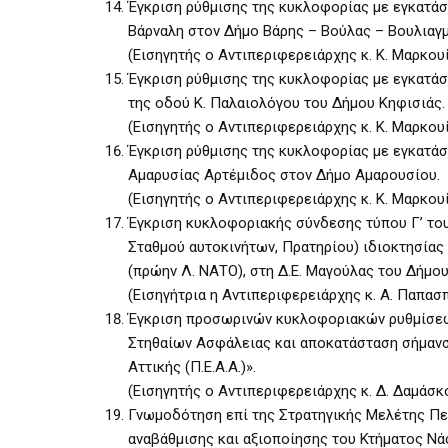
Έγκριση ρύθμισης της κυκλοφορίας με εγκατά
Βάρναλη στον Δήμο Βάρης – Βούλας – Βουλιαγμ
(Εισηγητής ο Αντιπεριφερειάρχης κ. Κ. Μαρκου
Έγκριση ρύθμισης της κυκλοφορίας με εγκατάσ
της οδού Κ. Παλαιολόγου του Δήμου Κηφισιάς.
(Εισηγητής ο Αντιπεριφερειάρχης κ. Κ. Μαρκου
Έγκριση ρύθμισης της κυκλοφορίας με εγκατά
Αμαρυσίας Αρτέμιδος στον Δήμο Αμαρουσίου.
(Εισηγητής ο Αντιπεριφερειάρχης κ. Κ. Μαρκου
Έγκριση κυκλοφοριακής σύνδεσης τύπου Γ’ του
Σταθμού αυτοκινήτων, Πρατηρίου) ιδιοκτησίας
(πρώην Λ. ΝΑΤΟ), στη Δ.Ε. Μαγούλας του Δήμου
(Εισηγήτρια η Αντιπεριφερειάρχης κ. Α. Παπασ
Έγκριση προσωρινών κυκλοφοριακών ρυθμίσεων
Στηθαίων Ασφάλειας και αποκατάσταση σήμανσ
Αττικής (Π.Ε.Α.Α.)».
(Εισηγητής ο Αντιπεριφερειάρχης κ. Δ. Δαμάσκ
Γνωμοδότηση επί της Στρατηγικής Μελέτης Πε
αναβάθμισης και αξιοποίησης του Κτήματος Νά