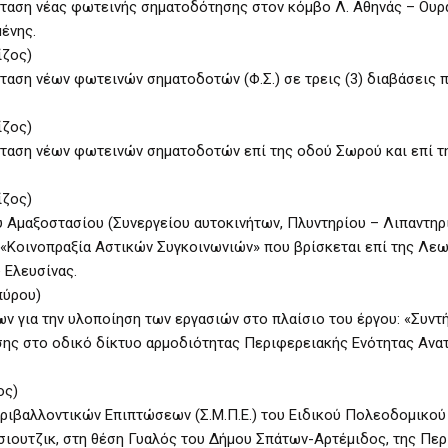
σταση νέας φωτεινής σηματοδότησης στον κόμβο Λ. Αθηνάς – Ουρ
ένης.
ίζος)
ταση νέων φωτεινών σηματοδοτών (Φ.Σ.) σε τρεις (3) διαβάσεις 
ίζος)
σταση νέων φωτεινών σηματοδοτών επί της οδού Σωρού και επί τ
ίζος)
 Αμαξοστασίου (Συνεργείου αυτοκινήτων, Πλυντηρίου – Λιπαντηρ
 «Κοινοπραξία Αστικών Συγκοινωνιών» που βρίσκεται επί της Λεω
 Ελευσίνας.
πύρου)
 για την υλοποίηση των εργασιών στο πλαίσιο του έργου: «Συντ
ης στο οδικό δίκτυο αρμοδιότητας Περιφερειακής Ενότητας Ανα
ος)
ριβαλλοντικών Επιπτώσεων (Σ.Μ.Π.Ε.) του Ειδικού Πολεοδομικού
σιουτζικ, στη θέση Γυαλός του Δήμου Σπάτων-Αρτέμιδος, της Πε