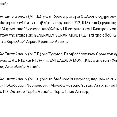
ικής.
)
ν Επιπτώσεων (Μ.Π.Ε.) για τη δραστηριότητα διάλυσης οχημάτων
ν μη επικινδύνων αποβλήτων (εργασίες R12, R13), επεξεργασίας
ποβλήτων, αποθήκευσης Αποβλήτων Ηλεκτρικού και Ηλεκτρονικού
ν της εταιρείας GENERALLY SCRAP ΜΟΝ. I.K.Ε., επί της οδού Ιω
ίζα Καρέλλας” Δήμου Κρωπίας Αττικής.
)
ν Επιπτώσεων (Μ.Π.Ε.) για Έγκριση Περιβαλλοντικών Όρων του έ
ασία R5, R12 και R13)» της ΕΝΤΕΛΕΧΕΙΑ ΜΟΝ. Ι.Κ.Ε., στη θέση «Χ
ας Ανατολικής Αττικής.
)
 Επιπτώσεων (Μ.Π.Ε.) για τη διαδικασία έγκρισης περιβαλλοντι
ς «Πολυδύναμη Νοσηλευτική Μονάδα Ψυχικής Υγείας Αττικής του Π
υ, Π.Ε. Δυτικού Τομέα Αττικής, Περιφέρεια Αττικής.
)