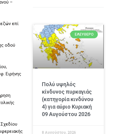
ανού –
πεζών επί
ΕΛΕΎΘΕΡΟ
ης οδού
ίου,
φ. Ειρήνης
Πολύ υψηλός
κίνδυνος πυρκαγιάς
ήρηση
(κατηγορία κινδύνου
τολικής
4) για αύριο Κυριακή
09 Αυγούστου 2026
 Σχεδίου
ριφερειακής
8 Αυγούστου, 2026