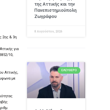
της Αττικής και την
Πανεπιστημιούπολη
Ζωγράφου
8 Αυγούστου, 2026
ς 2ης & 3η
Αττικής για
3852/10,
ΕΛΕΎΘΕΡΟ
ου Αττικής,
ύμφωνα με
ιότητας
αβής
ριθμ.