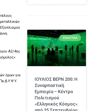
 τέλους
 μεταλλικών
 Εξοπλισμού
άννη
ΕΙΚΑΣΤΙΚΆ
ργου Α2/4ης
αμόμυλος»
κών όρων για
ΙΟΥΛΙΟΣ ΒΕΡΝ 200: Η
ε.Δ.Υ.Ψ.Υ.
Συναρπαστική
Εμπειρία – Κέντρο
Πολιτισμού
«Ελληνικός Κόσμος»
από 25 Σεπτεμβρίου