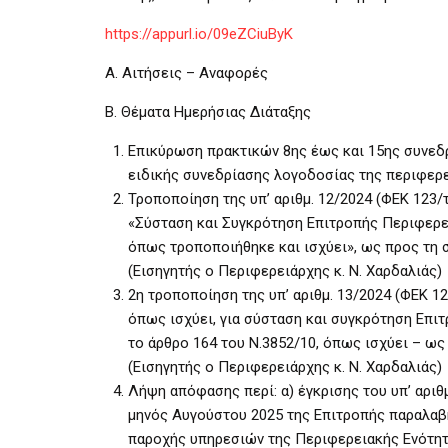
https://appurl.io/09eZCiuByK
Α. Αιτήσεις – Αναφορές
Β. Θέματα Ημερήσιας Διάταξης
Επικύρωση πρακτικών 8ης έως και 15ης συνεδρ
ειδικής συνεδρίασης λογοδοσίας της περιφερε
Τροποποίηση της υπ’ αριθμ. 12/2024 (ΦΕΚ 123/
«Σύσταση και Συγκρότηση Επιτροπής Περιφερει
όπως τροποποιήθηκε και ισχύει», ως προς τη 
(Εισηγητής ο Περιφερειάρχης κ. Ν. Χαρδαλιάς)
2η τροποποίηση της υπ’ αριθμ. 13/2024 (ΦΕΚ 1
όπως ισχύει, για σύσταση και συγκρότηση Επι
το άρθρο 164 του Ν.3852/10, όπως ισχύει – ως
(Εισηγητής ο Περιφερειάρχης κ. Ν. Χαρδαλιάς)
Λήψη απόφασης περί: α) έγκρισης του υπ’ αρ
μηνός Αυγούστου 2025 της Επιτροπής παραλα
παροχής υπηρεσιών της Περιφερειακής Ενότητας