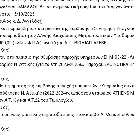
ργαλείου «ΑΜΑΛΘΕΙΑ», σε ενημερωτική ημερίδα που διοργανώνετα
 στις 15/10/2025.
υλος κ. Δ. Αγγελάκη)
 και παραλαβή των υπηρεσιών της σύμβασης: «Συντήρηση Υπογείω
τυο αρμοδιότητας Δ/νσης Διαχείρισης Μητροπολιτικών Υποδομών 
00,00 (πλέον Φ.Π.Α.), αναδόχου δ.τ. «ΒΙΟΛΙΑΠ ΑΤΕΒΕ».
ίζος)
ένου στο πλαίσιο της σύμβασης παροχής υπηρεσιών ΣΗΜ-03/22 «Λ
ρίας Ν. Αττικής (για τα έτη 2023-2025)», Παρόχου «ΚΟΙΝΟΠΡΑΞΙΑ 
ίζος)
ου τμήματος της σύμβασης παροχής υπηρεσιών: «Υπηρεσίες συν
δότησης Ν. Αττικής (2022-2024)», αναδόχου εταιρείας ATHENS
 Α.Τ.16γ και Α.Τ.22 του Τιμολογίου.
ίζος)
σταση νέας φωτεινής σηματοδότησης στον κόμβο Λ. Μαρκοπούλου
ίζος)