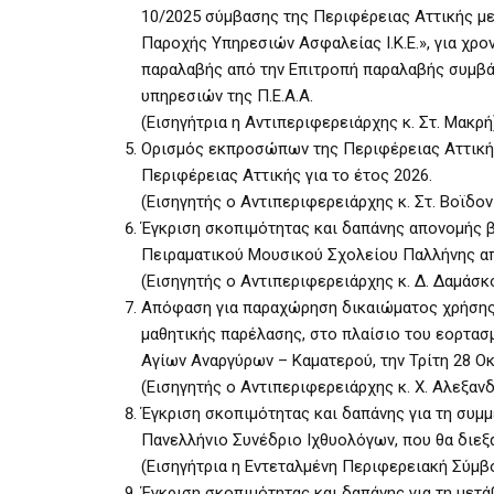
10/2025 σύμβασης της Περιφέρειας Αττικής με
Παροχής Υπηρεσιών Ασφαλείας I.K.E.», για χρο
παραλαβής από την Επιτροπή παραλαβής συμβ
υπηρεσιών της Π.Ε.Α.Α.
(Εισηγήτρια η Αντιπεριφερειάρχης κ. Στ. Μακρή
Ορισμός εκπροσώπων της Περιφέρειας Αττική
Περιφέρειας Αττικής για το έτος 2026.
(Εισηγητής ο Αντιπεριφερειάρχης κ. Στ. Βοϊδον
Έγκριση σκοπιμότητας και δαπάνης απονομής βρ
Πειραματικού Μουσικού Σχολείου Παλλήνης απ
(Εισηγητής ο Αντιπεριφερειάρχης κ. Δ. Δαμάσκ
Απόφαση για παραχώρηση δικαιώματος χρήσης 
μαθητικής παρέλασης, στο πλαίσιο του εορτασ
Αγίων Αναργύρων – Καματερού, την Τρίτη 28 Ο
(Εισηγητής ο Αντιπεριφερειάρχης κ. Χ. Αλεξαν
Έγκριση σκοπιμότητας και δαπάνης για τη συμ
Πανελλήνιο Συνέδριο Ιχθυολόγων, που θα διεξα
(Εισηγήτρια η Εντεταλμένη Περιφερειακή Σύμβο
Έγκριση σκοπιμότητας και δαπάνης για τη μετ