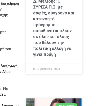
Δ. Μελίδης: Ο
 Επιχείρηση
ΣΥΡΙΖΑ Π.Σ. με
ής
σαφές, σύγχρονο και
ροχής
κατανοητό
πρόγραμμα
απευθύνεται πλέον
ητας
σε όλες και όλους
που θέλουν την
πολιτική αλλαγή να
ητή του
γίνει πράξη
 διεξαγωγή
8 Αυγούστου, 2026
ον Δήμο
ο 19ο
025.
η Λάρισα, ως