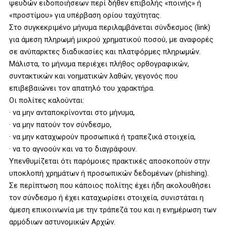
ψευδών ειδοποιήσεων περί δήθεν επιβολής «ποινής» ή
«προστίμου» για υπέρβαση ορίου ταχύτητας.
Στο συγκεκριμένο μήνυμα περιλαμβάνεται σύνδεσμος (link)
για άμεση πληρωμή μικρού χρηματικού ποσού, με αναφορές
σε ανύπαρκτες διαδικασίες και πλατφόρμες πληρωμών.
Μάλιστα, το μήνυμα περιέχει πλήθος ορθογραφικών,
συντακτικών και νοηματικών λαθών, γεγονός που
επιβεβαιώνει τον απατηλό του χαρακτήρα.
Οι πολίτες καλούνται:
· να μην ανταποκρίνονται στο μήνυμα,
· να μην πατούν τον σύνδεσμο,
· να μην καταχωρούν προσωπικά ή τραπεζικά στοιχεία,
· να το αγνοούν και να το διαγράφουν.
Υπενθυμίζεται ότι παρόμοιες πρακτικές αποσκοπούν στην
υποκλοπή χρημάτων ή προσωπικών δεδομένων (phishing).
Σε περίπτωση που κάποιος πολίτης έχει ήδη ακολουθήσει
τον σύνδεσμο ή έχει καταχωρίσει στοιχεία, συνιστάται η
άμεση επικοινωνία με την τράπεζά του και η ενημέρωση των
αρμόδιων αστυνομικών Αρχών.