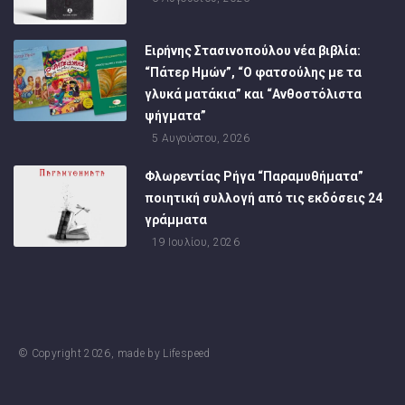
Ειρήνης Στασινοπούλου νέα βιβλία:
“Πάτερ Ημών”, “Ο φατσούλης με τα
γλυκά ματάκια” και “Ανθοστόλιστα
ψήγματα”
5 Αυγούστου, 2026
Φλωρεντίας Ρήγα “Παραμυθήματα”
ποιητική συλλογή από τις εκδόσεις 24
γράμματα
19 Ιουλίου, 2026
© Copyright
2026
, made by
Lifespeed