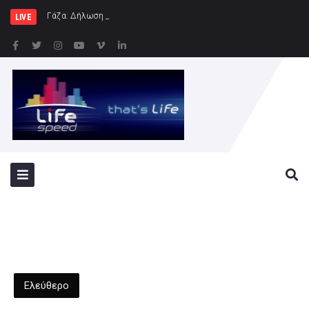
Γάζα: Δήλωση της Ύπατης Εκπροσώπου εξ
LIVE
Ελεύθερο