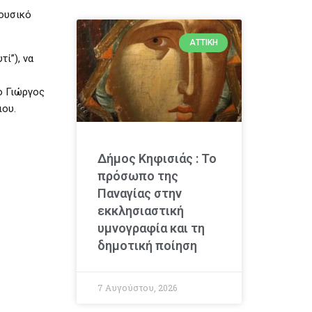
μουσικό
ΑΤΤΙΚΉ
ί”), να
ο Γιώργος
ιου.
Δήμος Κηφισιάς : Το
πρόσωπο της
Παναγίας στην
εκκλησιαστική
υμνογραφία και τη
δημοτική ποίηση
7 Αυγούστου, 2026