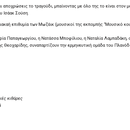
 αποχρώσεις το τραγούδι, μπαίνοντας με όλο της το είναι στον 
υ Ισάακ Σούση.
ακαή επιθυμία των Μωζάικ (μουσικοί της εκπομπής “Μουσικό κουτ
ρία Παπαγεωργίου, η Νατάσσα Μποφίλιου, η Ναταλία Λαμπαδάκη, 
ς Θεοχαρίδης, συναπαρτίζουν την ερμηνευτική ομάδα του Πλανόδ
κές κιθάρες
ά