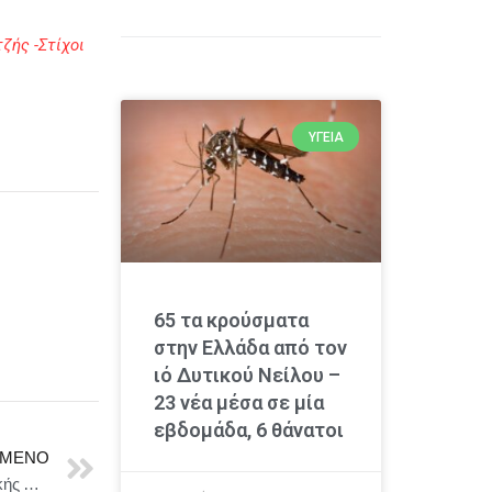
ζής -Στίχοι
ΥΓΕΊΑ
65 τα κρούσματα
στην Ελλάδα από τον
ιό Δυτικού Νείλου –
23 νέα μέσα σε μία
εβδομάδα, 6 θάνατοι
ΜΕΝΟ
Martha Graham Dance Company στο Μέγαρο Μουσικής Αθηνών από τις 20 έως τις 23 Νοεμβρίου