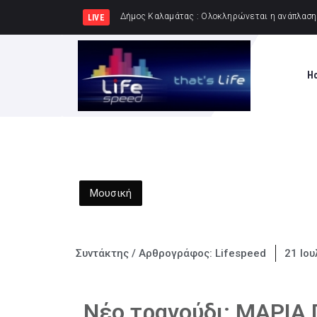
Δήμος Πειραιά : Συγκέντ
LIVE
H
Μουσική
Συντάκτης / Αρθρογράφος:
Lifespeed
21 Ιου
Νέο τραγούδι: ΜΑΡΙΑ