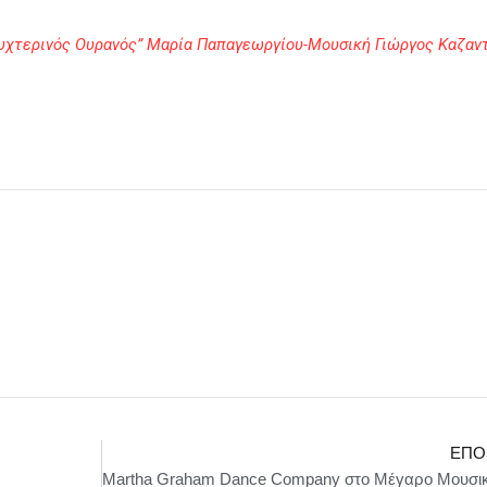
υχτερινός Ουρανός” Μαρία Παπαγεωργίου-Μουσική Γιώργος Καζαντ
ΕΠΌ