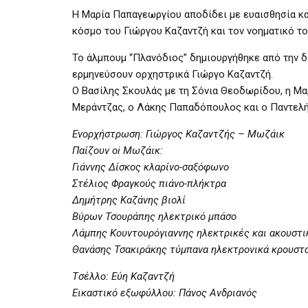
Η Μαρία Παπαγεωργίου αποδίδει με ευαισθησία και
κόσμο του Γιώργου Καζαντζή και τον νοηματικό το
Το άλμπουμ “Πλανόδιος” δημιουργήθηκε από την δι
ερμηνεύσουν ορχηστρικά Γιώργο Καζαντζή.
Ο Βασίλης Σκουλάς με τη Σόνια Θεοδωρίδου, η Μα
Μεράντζας, ο Λάκης Παπαδόπουλος και ο Παντελή
Ενορχήστρωση: Γιώργος Καζαντζής – Μωζάικ
Παίζουν οi Μωζάικ:
Γιάννης Δίσκος κλαρίνο-σαξόφωνο
Στέλιος Φραγκούς πιάνο-πλήκτρα
Δημήτρης Καζάνης βιολί
Βύρων Τσουράπης ηλεκτρικό μπάσο
Λάμπης Κουντουρόγιαννης ηλεκτρικές και ακουστι
Θανάσης Τσακιράκης τύμπανα ηλεκτρονικά κρουστ
Tσέλλο: Εύη Καζαντζή
Εικαστικό εξωφύλλου: Πάνος Ανδριανός