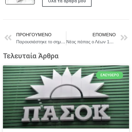
Όλα τα άρθρα μου
ΠΡΟΗΓΟΎΜΕΝΟ
ΕΠΌΜΕΝΟ
Παρουσιάστηκε το σημαντικό έργο Ψηφιοποίησης Τεκμηρίων της ιστορικής Βιβλιοθήκης της Βουλής των Ελλήνων
Νέος πάπας ο Λέων 14ος, η πρώτη ευχή: «Ειρήνη στον κόσμο»
Τελευταία Άρθρα
ΕΛΕΎΘΕΡΟ