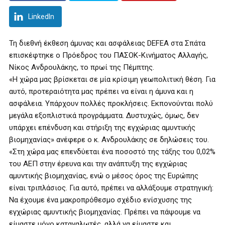
LinkedIn
Τη διεθνή έκθεση άμυνας και ασφάλειας DEFEA στα Σπάτα
επισκέφτηκε ο Πρόεδρος του ΠΑΣΟΚ-Κινήματος Αλλαγής,
Νίκος Ανδρουλάκης, το πρωί της Πέμπτης.
«Η χώρα μας βρίσκεται σε μία κρίσιμη γεωπολιτική θέση. Για
αυτό, προτεραιότητα μας πρέπει να είναι η άμυνα και η
ασφάλεια. Υπάρχουν πολλές προκλήσεις. Εκπονούνται πολύ
μεγάλα εξοπλιστικά προγράμματα. Δυστυχώς, όμως, δεν
υπάρχει επένδυση και στήριξη της εγχώριας αμυντικής
βιομηχανίας» ανέφερε ο κ. Ανδρουλάκης σε δηλώσεις του.
«Στη χώρα μας επενδύεται ένα ποσοστό της τάξης του 0,02%
του ΑΕΠ στην έρευνα και την ανάπτυξη της εγχώριας
αμυντικής βιομηχανίας, ενώ ο μέσος όρος της Ευρώπης
είναι τριπλάσιος. Για αυτό, πρέπει να αλλάξουμε στρατηγική:
Να έχουμε ένα μακροπρόθεσμο σχέδιο ενίσχυσης της
εγχώριας αμυντικής βιομηχανίας. Πρέπει να πάψουμε να
είμαστε μόνο καταναλωτές, αλλά να είμαστε και