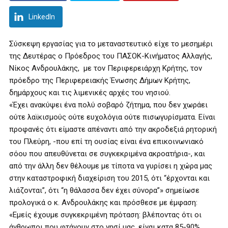
LinkedIn
Σύσκεψη εργασίας για το μεταναστευτικό είχε το μεσημέρι
της Δευτέρας ο Πρόεδρος του ΠΑΣΟΚ-Κινήματος Αλλαγής,
Νίκος Ανδρουλάκης, με τον Περιφερειάρχη Κρήτης, τον
πρόεδρο της Περιφερειακής Ένωσης Δήμων Κρήτης,
δημάρχους και τις λιμενικές αρχές του νησιού.
«Έχει ανακύψει ένα πολύ σοβαρό ζήτημα, που δεν χωράει
ούτε λαϊκισμούς ούτε ευχολόγια ούτε πισωγυρίσματα. Είναι
προφανές ότι είμαστε απέναντι από την ακροδεξιά ρητορική
του Πλεύρη, -που επί τη ουσίας είναι ένα επικοινωνιακό
σόου που απευθύνεται σε συγκεκριμένα ακροατήρια-, και
από την άλλη δεν θέλουμε με τίποτα να γυρίσει η χώρα μας
στην καταστροφική διαχείριση του 2015, ότι “έρχονται και
λιάζονται”, ότι “η θάλασσα δεν έχει σύνορα”» σημείωσε
προλογικά ο κ. Ανδρουλάκης και πρόσθεσε με έμφαση:
«Εμείς έχουμε συγκεκριμένη πρόταση: βλέποντας ότι οι
άνθρωποι που φτάνουν στο νησί μας, είναι κατα 85-90%