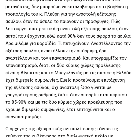
μετανάστες, δεν μπορούμε να καταλάβουμε σε τι βοηθάει η
τροπολογία του κ. Πλεύρη για την αναστολή εξέτασης
ασύλου, όταν το άσυλο το παίρνουν οι πρόσφυγες. Πώς
λειτουργεί αποτρεπτικά η αναστολή εξέτασης ασύλου, όταν
αυτοί που έρχονται εδώ κατά 90% δεν τους αφορά το άσυλο;
Άρα μιλάμε για κοροϊδία. Τι πετυχαίνουν; Αναστέλλοντας την
εξέταση ασύλου, αναστέλλουν την απόρριψη, άρα
αναστέλλουν και τον επαναπατρισμό. Και υπογραμμίζω τον
επαναπατρισμό, διότι οι δύο κύριες χώρες προέλευσης
είναι η Αίγυπτος και το Μπαγκλαντές με τις οποίες η Ελλάδα
έχει διμερείς συμφωνίες. Εμείς προτείνουμε: επιτάχυνση
της εξέτασης ασύλου, όχι αναστολή. Όσο γίνεται με
γρηγορότερους ρυθμούς, διότι όταν απορρίπτεται περίπου
το 85-90% και με τις δύο κύριες χώρες προέλευσης που
έχουμε διμερείς συμφωνίες, έτσι επιταχύνεται και ο
επαναπατρισμός».
Ο αρχηγός της αξιωματικής αντιπολίτευσης τόνισε τις
ευθύνες της κυβέρνησης στο διπλωματικό πεδίο με