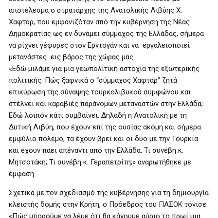
αποτέλεσμα ο στρατάρχης της Ανατολικής Λιβύης Χ.
Χαφτάρ, που εμφανιζόταν από την κυβέρνηση της Νέας
Δημοκρατίας ως εν δυνάμει σύμμαχος της Ελλάδας, σήμερα
να ρίχνει γέφυρες στον Ερντογάν και να εργαλειοποιεί
μετανάστες εις βάρος της χώρας μας.
«Εδώ μιλάμε για μια γεωπολιτική αστοχία της εξωτερικής
πολιτικής. Πώς ξαφνικά ο “σύμμαχος Χαφτάρ” ζητά
επικύρωση της σύναψης τουρκολιβυκού συμφώνου και
στέλνει και καραβιές παράνομων μεταναστών στην Ελλάδα;
Εδώ λοιπόν κάτι συμβαίνει. Δηλαδή η Ανατολική με τη
Δυτική Λιβύη, που έχουν επί της ουσίας ακόμη και σήμερα
εμφύλιο πόλεμο, τα έχουν βρει και οι δύο με την Τουρκία
και έχουν πάει απέναντι από την Ελλάδα. Τι συνέβη κ.
Μητσοτάκη; Τι συνέβη κ. Γεραπετρίτη;» αναρωτήθηκε με
έμφαση.
Σχετικά με τον σχεδιασμό της κυβέρνησης για τη δημιουργία
κλειστής δομής στην Κρήτη, ο Πρόεδρος του ΠΑΣΟΚ τόνισε:
«Πώς μπορούμε να λέμε ότι θα κάνουμε αύριο το πρωί μια