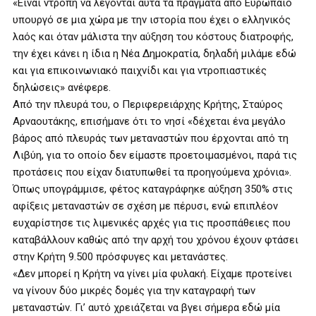
«Είναι ντροπή να λέγονται αυτά τα πράγματα από Ευρωπαίο
υπουργό σε μια χώρα με την ιστορία που έχει ο ελληνικός
λαός και όταν μάλιστα την αύξηση του κόστους διατροφής,
την έχει κάνει η ίδια η Νέα Δημοκρατία, δηλαδή μιλάμε εδώ
και για επικοινωνιακό παιχνίδι και για ντροπιαστικές
δηλώσεις» ανέφερε.
Από την πλευρά του, ο Περιφερειάρχης Κρήτης, Σταύρος
Αρναουτάκης, επισήμανε ότι το νησί «δέχεται ένα μεγάλο
βάρος από πλευράς των μεταναστών που έρχονται από τη
Λιβύη, για το οποίο δεν είμαστε προετοιμασμένοι, παρά τις
προτάσεις που είχαν διατυπωθεί τα προηγούμενα χρόνια».
Όπως υπογράμμισε, φέτος καταγράφηκε αύξηση 350% στις
αφίξεις μεταναστών σε σχέση με πέρυσι, ενώ επιπλέον
ευχαρίστησε τις λιμενικές αρχές για τις προσπάθειες που
καταβάλλουν καθώς από την αρχή του χρόνου έχουν φτάσει
στην Κρήτη 9.500 πρόσφυγες και μετανάστες.
«Δεν μπορεί η Κρήτη να γίνει μία φυλακή. Είχαμε προτείνει
να γίνουν δύο μικρές δομές για την καταγραφή των
μεταναστών. Γι’ αυτό χρειάζεται να βγει σήμερα εδώ μία