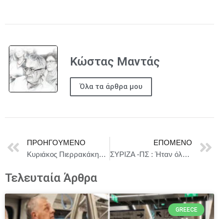
Κώστας Μαντάς
Όλα τα άρθρα μου
ΠΡΟΗΓΟΎΜΕΝΟ
ΕΠΌΜΕΝΟ
Κυριάκος Πιερρακάκης : Η Ελλάδα πιστεύει ακράδαντα ότι η διπλωματία πρέπει να υπερισχύσει.
ΣΥΡΙΖΑ -ΠΣ : Ήταν όλη η ομάδα εκεί, στην VIP αίθουσα του ΟΑΚΑ.
Τελευταία Άρθρα
GREECE