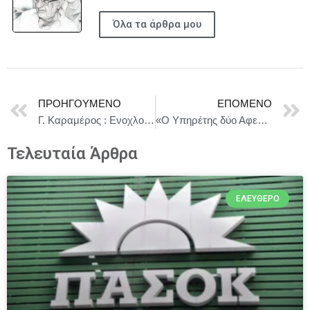
Όλα τα άρθρα μου
ΠΡΟΗΓΟΎΜΕΝΟ
ΕΠΌΜΕΝΟ
Γ. Καραμέρος : Ενοχλούνται στη Νέα Δημοκρατία όταν οι Δημοσιογράφοι κάνουν τη δουλειά τους χωρίς να παίρνουν χαρτάκι ή γραμμή από το Μέγαρο Μαξίμου
«Ο Υπηρέτης δύο Αφεντάδων» του Κάρλο Γκολντόνι – Μεγάλη Καλοκαιρινή περιοδεία σε όλη την Ελλάδα
Τελευταία Άρθρα
ΕΛΕΎΘΕΡΟ