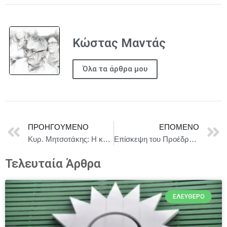
Κώστας Μαντάς
Όλα τα άρθρα μου
ΠΡΟΗΓΟΎΜΕΝΟ
ΕΠΌΜΕΝΟ
Κυρ. Μητσοτάκης: Η κυβέρνηση στηρίζει την καινοτομία που δημιουργεί θέσεις εργασίας προστατεύοντας ταυτόχρονα το περιβάλλον
Επίσκεψη του Προέδρου του ΣΥΡΙΖΑ-ΠΣ, Σωκράτη Φάμελλου, στον Συνεταιρισμό Αγροτών Θεσσαλίας «ΘΕΣγη»
Τελευταία Άρθρα
ΕΛΕΎΘΕΡΟ