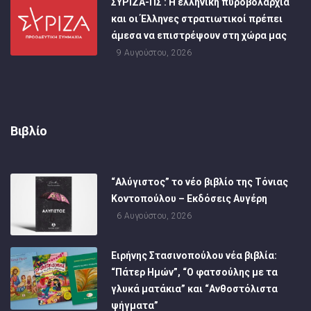
ΣΥΡΙΖΑ-ΠΣ : Η ελληνική πυροβολαρχία
και οι Έλληνες στρατιωτικοί πρέπει
άμεσα να επιστρέψουν στη χώρα μας
9 Αυγούστου, 2026
Βιβλίο
“Αλύγιστος” το νέο βιβλίο της Τόνιας
Κοντοπούλου – Εκδόσεις Αυγέρη
6 Αυγούστου, 2026
Ειρήνης Στασινοπούλου νέα βιβλία:
“Πάτερ Ημών”, “Ο φατσούλης με τα
γλυκά ματάκια” και “Ανθοστόλιστα
ψήγματα”