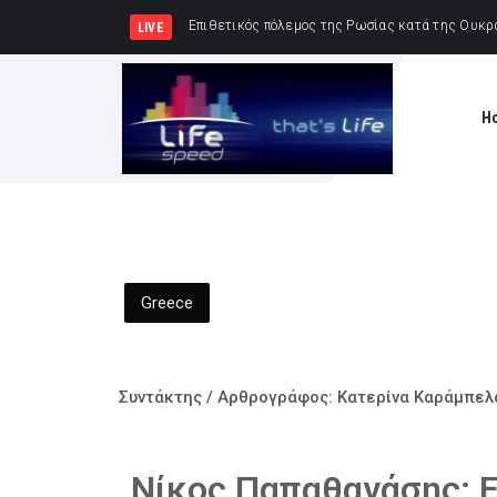
Δημήτρης Μελ
LIVE
H
Greece
Συντάκτης / Αρθρογράφος:
Κατερίνα Καράμπελ
Νίκος Παπαθανάσης: Ε