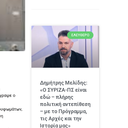
ΕΛΕΎΘΕΡΟ
Δημήτρης Μελίδης:
ή
«Ο ΣΥΡΙΖΑ-ΠΣ είναι
έγραψε ο
εδώ – πλήρης
πολιτική αντεπίθεση
κουφωμάτων,
– με το Πρόγραμμα,
ση
τις Αρχές και την
Ιστορία μας»