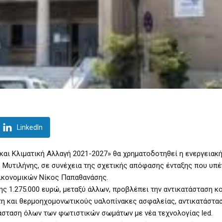
LinkedIn
αι Κλιματική Αλλαγή 2021-2027» θα χρηματοδοτηθεί η ενεργειακ
υ Μυτιλήνης, σε συνέχεια της σχετικής απόφασης ένταξης που υπ
ικονομικών Νίκος Παπαθανάσης.
νης 1.275.000 ευρώ, μεταξύ άλλων, προβλέπει την αντικατάσταση 
τη και θερμοηχομονωτικούς υαλοπίνακες ασφαλείας, αντικατάστα
άσταση όλων των φωτιστικών σωμάτων με νέα τεχνολογίας led.