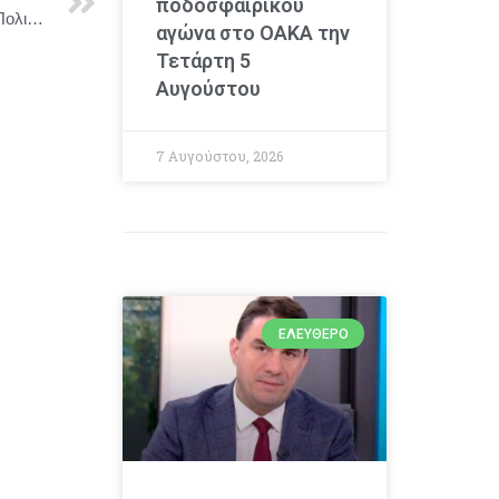
ποδοσφαιρικού
Γιώργος Γεραπετρίτης : Η σχέση μεταξύ Ηνωμένων Πολιτειών και Ελλάδας βρίσκεται σήμερα στο ανώτατο δυνατό της σημείο.
αγώνα στο ΟΑΚΑ την
Τετάρτη 5
Αυγούστου
7 Αυγούστου, 2026
ΕΛΕΎΘΕΡΟ