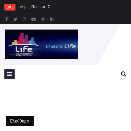
Δήμος Πειραιά : Συγκέντρωση ειδών διατ
LIVE
Ελεύθερο