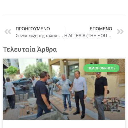
ΠΡΟΗΓΟΎΜΕΝΟ
ΕΠΌΜΕΝΟ
Συνέντευξη της ταλαντούχας ερμηνεύτριας, Νάντιας Καραγιάννη, στη συγγραφέα, Σταυρούλα Βενιέρη.
Η ΑΓΓΕΛΙΑ (THE HOUSEMAID) | 18 Δεκεμβρίου στους κινηματογράφους
Τελευταία Άρθρα
ΠΕΛΟΠΌΝΝΗΣΟΣ