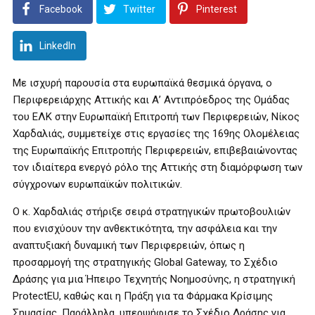
Facebook
Twitter
Pinterest
LinkedIn
Με ισχυρή παρουσία στα ευρωπαϊκά θεσμικά όργανα, ο
Περιφερειάρχης Αττικής και Α’ Αντιπρόεδρος της Ομάδας
του ΕΛΚ στην Ευρωπαϊκή Επιτροπή των Περιφερειών, Νίκος
Χαρδαλιάς, συμμετείχε στις εργασίες της 169ης Ολομέλειας
της Ευρωπαϊκής Επιτροπής Περιφερειών, επιβεβαιώνοντας
τον ιδιαίτερα ενεργό ρόλο της Αττικής στη διαμόρφωση των
σύγχρονων ευρωπαϊκών πολιτικών.
Ο κ. Χαρδαλιάς στήριξε σειρά στρατηγικών πρωτοβουλιών
που ενισχύουν την ανθεκτικότητα, την ασφάλεια και την
αναπτυξιακή δυναμική των Περιφερειών, όπως η
προσαρμογή της στρατηγικής Global Gateway, το Σχέδιο
Δράσης για μια Ήπειρο Τεχνητής Νοημοσύνης, η στρατηγική
ProtectEU, καθώς και η Πράξη για τα Φάρμακα Κρίσιμης
Σημασίας. Παράλληλα, υπερψήφισε το Σχέδιο Δράσης για