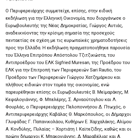
Ο Περιφερειάρχης συμμετείχε, επίσης, στην ειδική
εκδήλωση για την Ελληνική Οικονομία, που διοργάνωσε ο
Ευρωβουλευτής της Νέας Δημοκρατίας, Γιώργος Αυτιάς,
αναδεικνύοντας την κρίσιμη σημασία της προσεχούς
πενταετίας σε σχέση με τις ευρωπαϊκές χρηματοδοτήσεις
προς την Ελλάδα. Η εκδήλωση πραγματοποιήθηκε παρουσία
του Έλληνα Επιτρόπου Απόστολου Τζιτζικώστα, του
Αντιπροέδρου του ΕΛΚ Sigfried Muresan, της Προέδρου του
ΕΛΚ για την Επιτροπή των Περιφερειών Sari Rautio, του
Προέδρου των Περιφερειών Γιώργου Χατζημάρκου και
πλήθους ειδικών στον τομέα της οικονομίας, ενώ
παρευρέθηκαν επίσης οι Ευρωβουλευτές Β. Μεϊμαράκης, Μ.
Κεφαλογιάννης, Φ. Μπελέρης, Σ. Αρναούτογλου και Λ.
Φουρλάς, ο Περιφερειάρχης Πελοποννήσου Δ. Πτωχός, ο
Αντιπεριφερειάρχης Καβάλας Θ. Μαρκόπουλος, οι Δήμαρχοι
Γλυφάδας Γ. Παπανικολάου, Κυθήρων Ε. Χαρχαλάκης, Αλίμου
Α. Κονδύλης, Πυλαίας – Χορτιάτη Ι. Καϊτεζίδης, καθώς και οι
πρώην δήμαρχοι Κ. Μπακογιάννης, Δ. Μαραβέλιας και Α.