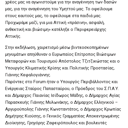
χρέος μας να αγωνιστούμε για την αναγέννηση των δασών
μας, για την αναγέννηση του Υμηττού μας. Το οφείλουμε
στους εαυτούς μας, το οφείλουμε στα παιδιά μας.
Προχωράμε μαζί, για μια Αττική «πράσινη», ασφαλή,
ανθεκτική και βιώσιμη» κατέληξε ο Περιφερειάρχης
Αττικής.
Στην εκδήλωση, χαιρετισμό μέσω βιντεοσκοπημένων
μηνυμάτων απηύθυναν ο Ευρωπαίος Επίτροπος Βιώσιμων
Μεταφορών και Τουρισμού Απόστολος Τζιτζικώστας και ο
Υπουργός Κλιματικής Κρίσης και Πολιτικής Προστασίας,
Γιάννης Κεφαλογιάννης.
Παρόντες στο Forum ήταν ο Υπουργός Περιβάλλοντος και
Ενέργειας Σταύρος Παπασταύρου, ο Πρόεδρος του Σ.Π.Α.Υ.
και Δήμαρχος Παιανίας Ισίδωρος Μάδης, ο Δήμαρχος Αγίας
Παρασκευής Γιάννης Μυλωνάκης, ο Δήμαρχος Ελληνικού –
Αργυρούπολης Γιάννης Κωνσταντάτος, ο Δήμαρχος Κρωπίας
Δημήτρης Κιούσης, ο Γενικός Γραμματέας Αποκεντρωμένης
Διοίκησης, Γρηγόρης Ζαφειρόπουλος και βουλευτές