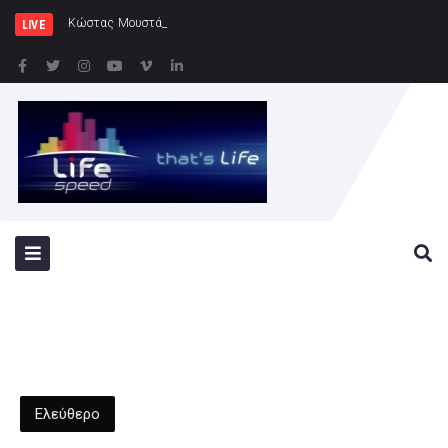
Κώστας Μουστάκας – Κατερίνα Παπαδημητρί
LIVE
Ελεύθερο