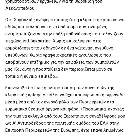
χρηματοδοτικών εργαλείων για τη θωράκιση του
Λεκανοπεδίου.
Ο κ. Χαρδαλιάς ανέφερε επίσης ότι η κλιματική κρίση «είναι
εδώ», και «καλούμαστε να δράσουμε συντονισμένα,
αντιμετωπίζοντας στην πράξη παθογένειες που ταλανίζουν
τη χώρα επί δεκαετίες. Χωρίς επικαλύψεις στις
αρμοδιότητες που οδηγούν σε ένα γαϊτανάκι ανευθυνο-
υπεύθυνων. Χωρίς γραφειοκρατικές αγκυλώσεις που
αποβαίνουν επιζήμιες για την ασφάλεια των συμπολιτών
μας. Και αυτή η προσπάθεια δεν περιορίζεται μόνο σε
τοπικό ή εθνικό επίπεδο».
Επανέλαβε δε πως η αντιμετώπιση των συνεπειών της
κλιματικής κρίσης οφείλει να έχει και ευρωπαϊκή σφραγίδα,
μέσα μέσα από τον ενεργό ρόλο των Περιφερειών στα
ευρωπαϊκά θεσμικά όργανα και φόρα. «Προσωπικά, έχοντας
την τιμή να εκλεγώ από τους Ευρωπαίους συναδέλφους μου
ως Α’ Αντιπρόεδρος της πολιτικής ομάδας του ΕΛΚ στην
Επιτροπή Περιφερειών της Ευρώπης, έχω επανειλημμένως