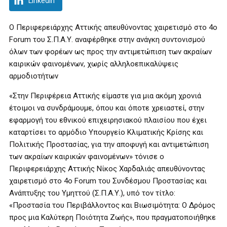
LinkedIn
Ο Περιφερειάρχης Αττικής απευθύνοντας χαιρετισμό στο 4ο
Forum του Σ.Π.Α.Υ. αναφέρθηκε στην ανάγκη συντονισμού
όλων των φορέων ως προς την αντιμετώπιση των ακραίων
καιρικών φαινομένων, χωρίς αλληλοεπικαλύψεις
αρμοδιοτήτων
«Στην Περιφέρεια Αττικής είμαστε για μια ακόμη χρονιά
έτοιμοι να συνδράμουμε, όπου και όποτε χρειαστεί, στην
εφαρμογή του εθνικού επιχειρησιακού πλαισίου που έχει
καταρτίσει το αρμόδιο Υπουργείο Κλιματικής Κρίσης και
Πολιτικής Προστασίας, για την αποφυγή και αντιμετώπιση
των ακραίων καιρικών φαινομένων» τόνισε ο
Περιφερειάρχης Αττικής Νίκος Χαρδαλιάς απευθύνοντας
χαιρετισμό στο 4ο Forum του Συνδέσμου Προστασίας και
Ανάπτυξης του Υμηττού (Σ.Π.Α.Υ.), υπό τον τίτλο:
«Προστασία του Περιβάλλοντος και Βιωσιμότητα: Ο Δρόμος
προς μια Καλύτερη Ποιότητα Ζωής», που πραγματοποιήθηκε