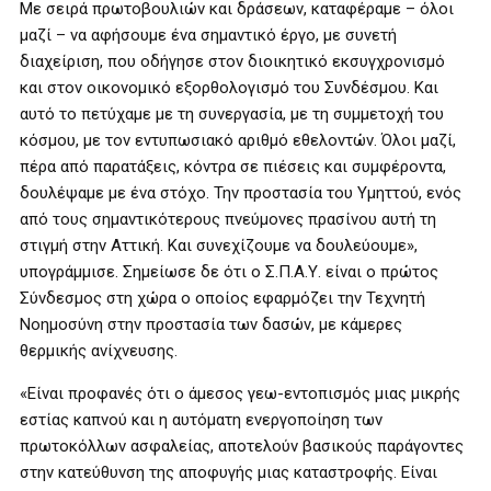
Με σειρά πρωτοβουλιών και δράσεων, καταφέραμε – όλοι
μαζί – να αφήσουμε ένα σημαντικό έργο, με συνετή
διαχείριση, που οδήγησε στον διοικητικό εκσυγχρονισμό
και στον οικονομικό εξορθολογισμό του Συνδέσμου. Και
αυτό το πετύχαμε με τη συνεργασία, με τη συμμετοχή του
κόσμου, με τον εντυπωσιακό αριθμό εθελοντών. Όλοι μαζί,
πέρα από παρατάξεις, κόντρα σε πιέσεις και συμφέροντα,
δουλέψαμε με ένα στόχο. Την προστασία του Υμηττού, ενός
από τους σημαντικότερους πνεύμονες πρασίνου αυτή τη
στιγμή στην Αττική. Και συνεχίζουμε να δουλεύουμε»,
υπογράμμισε. Σημείωσε δε ότι ο Σ.Π.Α.Υ. είναι ο πρώτος
Σύνδεσμος στη χώρα ο οποίος εφαρμόζει την Τεχνητή
Νοημοσύνη στην προστασία των δασών, με κάμερες
θερμικής ανίχνευσης.
«Είναι προφανές ότι ο άμεσος γεω-εντοπισμός μιας μικρής
εστίας καπνού και η αυτόματη ενεργοποίηση των
πρωτοκόλλων ασφαλείας, αποτελούν βασικούς παράγοντες
στην κατεύθυνση της αποφυγής μιας καταστροφής. Είναι