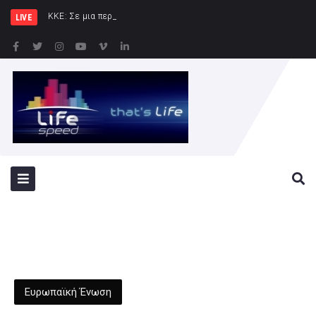
ΚΚΕ: Σε μια περιοχή που ήδη φλέγεται
LIVE
Ευρωπαϊκή Ένωση