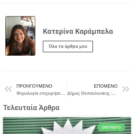
Κατερίνα Καράμπελα
Όλα τα άρθρα μου
ΠΡΟΗΓΟΎΜΕΝΟ
ΕΠΌΜΕΝΟ
Φορολογία επιχειρήσεων: Η Τίνα Χούμαρ εξελέγη πρόεδρος της ομάδας κώδικα δεοντολογίας της ΕΕ
Δήμος Θεσσαλονίκης : Συνέντευξη Τύπου για το Φεστιβάλ «Καλοκαίρι στο Θέατρο Κήπου 2026»
Τελευταία Άρθρα
ΕΛΕΎΘΕΡΟ