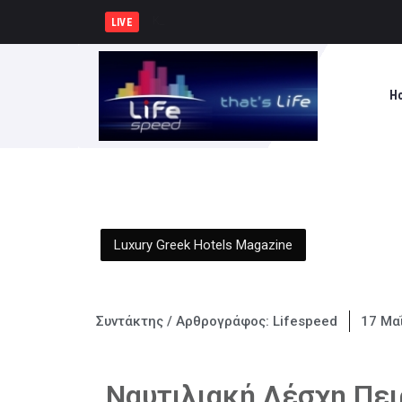
Κυρ. Μητσοτάκης: Η χώρα δεν μ
LIVE
H
Luxury Greek Hotels Magazine
Συντάκτης / Αρθρογράφος:
Lifespeed
17 Μα
Ναυτιλιακή Λέσχη Πει