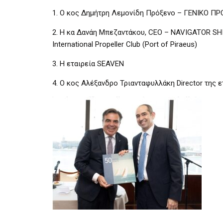
1. O κος Δημήτρη Λεμονίδη Πρόξενο – ΓΕΝΙΚΟ Π
2. Η κα Δανάη Μπεζαντάκου, CEO – NAVIGATOR S
International Propeller Club (Port of Piraeus)
3. Η εταιρεία SEAVEN
4. Ο κος Αλέξανδρο Τριανταφυλλάκη Director της