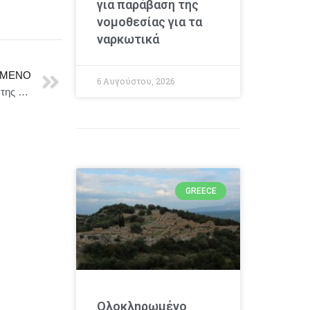
για παράβαση της
νομοθεσίας για τα
ναρκωτικά
ΜΕΝΟ
6 Αυγούστου, 2026
Μιχάλης Κατρίνης: Επιβάλλεται αποφασιστική στάση της χώρας απέναντι στην τουρκική προκλητικότητα
GREECE
Ολοκληρωμένο