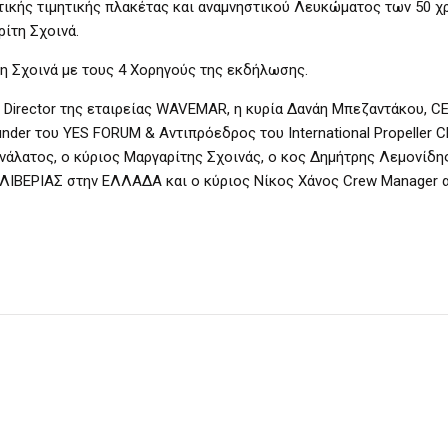
ικής τιμητικής πλακέτας και αναμνηστικού Λευκώματος των 50 χ
ρίτη Σχοινά.
η Σχοινά με τους 4 Χορηγούς της εκδήλωσης.
Director της εταιρείας WAVEMAR, η κυρία Δανάη Μπεζαντάκου, C
r του YES FORUM & Αντιπρόεδρος του International Propeller Clu
Ξανάλατος, ο κύριος Μαργαρίτης Σχοινάς, ο κος Δημήτρης Λεμονίδ
ΙΒΕΡΙΑΣ στην ΕΛΛΑΔΑ και ο κύριος Νίκος Χάνος Crew Manager α