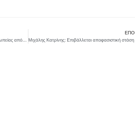
ΕΠΌ
ΟΛΠ Α.Ε.: Επίσκεψη υψηλόβαθμης αντιπροσωπείας από τη Δημοκρατία του Καζακστάν στην έδρα της ΟΛΠ Α.Ε.