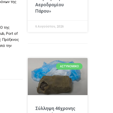
ρόνων της
Αεροδρομίου
Πάρου»
6 Αυγούστου, 2026
EO της
b, Port of
ης Πρόξενος
πό την
ΑΣΤΥΝΟΜΙΚΌ
Σύλληψη 46χρονης