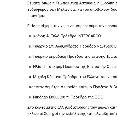
θέματα, όπως η Γεωπολιτική Αστάθεια, η Ευρώπη σ
ενδιαφέρον των Μελών μας να του υποβάλουν δύσ
απαντήσει.
Επίσης είχαμε την χαρά να μοιραστούμε την πα
· κ. Ιωάννη Α. Ξυλά Πρόεδρο INTERCARGO
· κ. Γεώργιο Σπ. Αλεξανδράτο Πρόεδρο Ναυτικού 
· κ. Γεώργιο Ξηραδάκη Πρόεδρο της Ένωσης Τραπ
· κ. Ηλία Π. Τσακίρη, Πρόεδρο της Επιτροπής Oce
· κ. Μιχάλη Κόκκινο Πρόεδρο του Ελληνοισπανικο
· καπετάν Δημήτρη Λεμονίδη επίτιμο Πρόξενο Λιβ
· κ. Νικόλαο Ευθυμίου π. Πρόεδρο της Ε.Ε.Ε.
Στο κάλεσμα της αλληλοδικτύωσης των μελών και τ
εκλεκτοί Χορηγοί της εκδήλωσης κατ’ αλφαβητική 