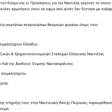
τον Κόσμο και οι Προκλήσεις για την Ναυτιλία, γεγονός το οποίο 
κολες ερωτήσεις όπου σε καμία από αυτές δεν δίστασε με σοβαρ
ρουσία ανωτάτων εκπροσώπων θεσμικών φορέων όπως τους
Επιμελητηρίου Ελλάδος
εζικών & Χρηματοοικονομικών Στελεχών Ελληνικής Ναυτιλίας
an Hull της Διεθνούς Ένωσης Ναυτασφάλισης
ύ επιμελητηρίου
ερίας
ης στήριξης τους στην Ναυτιλιακή Λέσχη Πειραιώς, παρευρέθηκαν
σειρά: