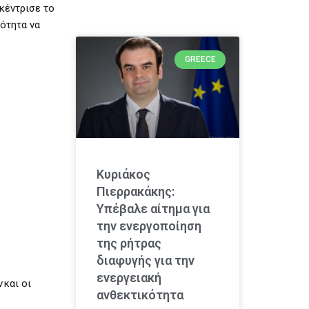
κέντρισε το
ότητα να
GREECE
Κυριάκος
Πιερρακάκης:
Υπέβαλε αίτημα για
την ενεργοποίηση
της ρήτρας
διαφυγής για την
ενεργειακή
 και οι
ανθεκτικότητα