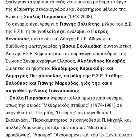
ξεκίνησαν τα γυρίσματα ενός ντοκιμαντέρ με θέμα το έργο
της εξαίρετης σεναριογράφου και δραστήριου μέλους της
Ένωσης,
Σούλας Πιερράκου
(1943-2008).
Το σενάριο έχει γράψει ο
Γιάννης Βολιώτης
, μέλος του Δ.Σ.
της Ε.Σ.Ε. τη σκηνοθεσία έχει αναλάβει ο
Πέτρος
Λενούδιας
, συντονιστική Λέσχης Ε.Σ.Ε. Αθηνών, τη
διεύθυνση φωτογραφίας η
Βάσια Σκυλακάκη
, συντονιστική
Λέσχης Ε.Σ.Ε. Κηφισιάς και την παραγωγή ο πρόεδρος της
Ένωσης Σεναριογράφων Ελλάδος,
Αλέξανδρος Κακαβάς
.
Ομιλητές οι ηθοποιοί
Βλαδίμηρος Κυριακίδης και
Δημήτρης Πετρόπουλος, τα μέλη της Ε.Σ.Ε. Στάθης
Βαλούκος και Γιάννης Μαρούδας, γιός της και ο
σκηνοθέτης Νίκος Γιαννόπουλος
Η
Σούλα Πιερράκου
έγραψε πολλά πρωτότυπα σενάρια
όπως της σειράς “Μεθοριακός σταθμός” (1974-1981) σε
σκηνοθεσία Γ. Πετρίδη, “Ο φάρος” σε σκηνοθεσία Γ.
Σκαλενάκη , “Παρακαμπτήριος’ σε σκηνοθεσία Π. Μιχαήλ, και
πολλές διασκευές μεταξύ των οποίων “Μυστικοί
αρραβώνες”, “Λάουρα”, “Αναδυομένη¨κ.ά. του Γρ. Ξενόπουλου