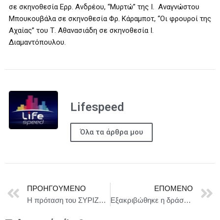
σε σκηνοθεσία Ερρ. Ανδρέου, “Μυρτώ” της Ι. Αναγνώστου
Μπουκουβάλα σε σκηνοθεσία Φρ. Κάραμποτ, “Οι φρουροί της
Αχαίας” του Τ. Αθανασιάδη σε σκηνοθεσία Ι.
Διαμαντόπουλου.
Lifespeed
Όλα τα άρθρα μου
ΠΡΟΗΓΟΎΜΕΝΟ
ΕΠΌΜΕΝΟ
H πρόταση του ΣΥΡΙΖΑ-ΠΣ για τη σύσταση Εθνικού Συμβουλίου Αγροτικής Πολιτικής με ευθύνη και εποπτεία της Βουλής
Εξακριβώθηκε η δράση εγκληματικής ομάδας που ενεχόταν σε περιπτώσεις κλοπών σε βάρος γυναικών με την μέθοδο του εναγκαλισμού