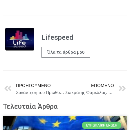
Lifespeed
Όλα τα άρθρα μου
ΠΡΟΗΓΟΎΜΕΝΟ
ΕΠΌΜΕΝΟ
Συνάντηση του Πρωθυπουργού Κυριάκου Μητσοτάκη με τον Ευρωπαίο Επίτροπο για τον Προϋπολογισμό, την Καταπολέμηση της Απάτης και τη Δημόσια Διοίκηση Piotr Serafin
Σωκράτης Φάμελλος: Η κυβέρνηση τροφοδοτεί την τοξικότητα και τα ψευδή διλήμματα
Τελευταία Άρθρα
ΕΥΡΩΠΑΪΚΉ ΈΝΩΣΗ