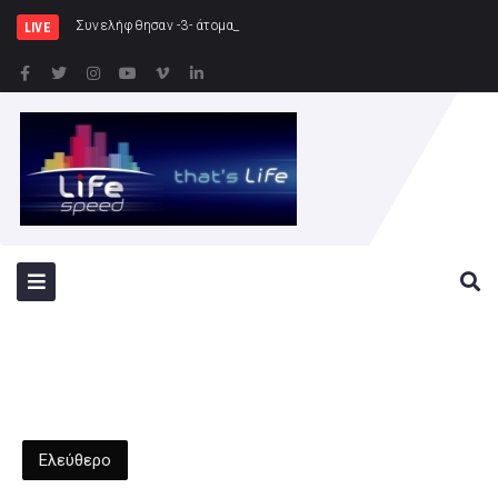
Συνελήφθησαν -3- άτομα για καλλιέργεια δενδρυλλί
LIVE
Ελεύθερο