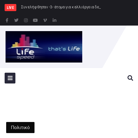
Συνελήφθησαν -3- άτομα για καλλιέργεια δενδρυλλίων κάνναβης μέσω της υδροπονικ
LIVE
Πολιτικό