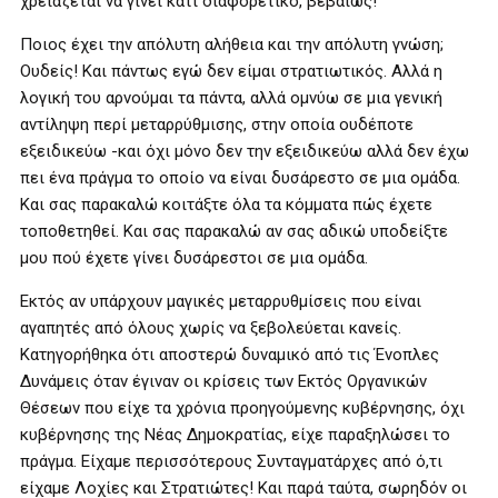
χρειάζεται να γίνει κάτι διαφορετικό, βεβαίως!
Ποιος έχει την απόλυτη αλήθεια και την απόλυτη γνώση;
Ουδείς! Και πάντως εγώ δεν είμαι στρατιωτικός. Αλλά η
λογική του αρνούμαι τα πάντα, αλλά ομνύω σε μια γενική
αντίληψη περί μεταρρύθμισης, στην οποία ουδέποτε
εξειδικεύω -και όχι μόνο δεν την εξειδικεύω αλλά δεν έχω
πει ένα πράγμα το οποίο να είναι δυσάρεστο σε μια ομάδα.
Και σας παρακαλώ κοιτάξτε όλα τα κόμματα πώς έχετε
τοποθετηθεί. Και σας παρακαλώ αν σας αδικώ υποδείξτε
μου πού έχετε γίνει δυσάρεστοι σε μια ομάδα.
Εκτός αν υπάρχουν μαγικές μεταρρυθμίσεις που είναι
αγαπητές από όλους χωρίς να ξεβολεύεται κανείς.
Κατηγορήθηκα ότι αποστερώ δυναμικό από τις Ένοπλες
Δυνάμεις όταν έγιναν οι κρίσεις των Εκτός Οργανικών
Θέσεων που είχε τα χρόνια προηγούμενης κυβέρνησης, όχι
κυβέρνησης της Νέας Δημοκρατίας, είχε παραξηλώσει το
πράγμα. Είχαμε περισσότερους Συνταγματάρχες από ό,τι
είχαμε Λοχίες και Στρατιώτες! Και παρά ταύτα, σωρηδόν οι