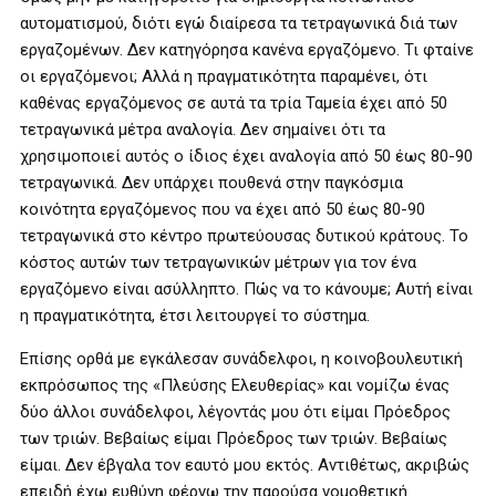
αυτοματισμού, διότι εγώ διαίρεσα τα τετραγωνικά διά των
εργαζομένων. Δεν κατηγόρησα κανένα εργαζόμενο. Τι φταίνε
οι εργαζόμενοι; Αλλά η πραγματικότητα παραμένει, ότι
καθένας εργαζόμενος σε αυτά τα τρία Ταμεία έχει από 50
τετραγωνικά μέτρα αναλογία. Δεν σημαίνει ότι τα
χρησιμοποιεί αυτός ο ίδιος έχει αναλογία από 50 έως 80-90
τετραγωνικά. Δεν υπάρχει πουθενά στην παγκόσμια
κοινότητα εργαζόμενος που να έχει από 50 έως 80-90
τετραγωνικά στο κέντρο πρωτεύουσας δυτικού κράτους. Το
κόστος αυτών των τετραγωνικών μέτρων για τον ένα
εργαζόμενο είναι ασύλληπτο. Πώς να το κάνουμε; Αυτή είναι
η πραγματικότητα, έτσι λειτουργεί το σύστημα.
Επίσης ορθά με εγκάλεσαν συνάδελφοι, η κοινοβουλευτική
εκπρόσωπος της «Πλεύσης Ελευθερίας» και νομίζω ένας
δύο άλλοι συνάδελφοι, λέγοντάς μου ότι είμαι Πρόεδρος
των τριών. Βεβαίως είμαι Πρόεδρος των τριών. Βεβαίως
είμαι. Δεν έβγαλα τον εαυτό μου εκτός. Αντιθέτως, ακριβώς
επειδή έχω ευθύνη φέρνω την παρούσα νομοθετική