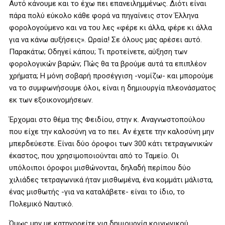
Αυτό κάνουμε και το έχω πει επανειλημμένως. Διότι είναι
πάρα πολύ εύκολο κάθε φορά να πηγαίνεις στον Έλληνα
φορολογούμενο και να του λες «φέρε κι άλλα, φέρε κι άλλα
για να κάνω αυξήσεις». Ωραία! Σε όλους μας αρέσει αυτό.
Παρακάτω; Οδηγεί κάπου; Τι προτείνετε, αύξηση των
φορολογικών βαρών; Πώς θα τα βρούμε αυτά τα επιπλέον
χρήματα; Η μόνη σοβαρή προσέγγιση -νομίζω- και μπορούμε
να το συμφωνήσουμε όλοι, είναι η δημιουργία πλεονάσματος
εκ των εξοικονομήσεων.
Έρχομαι στο θέμα της Φειδίου, στην κ. Αναγνωστοπούλου
που είχε την καλοσύνη να το πει. Αν έχετε την καλοσύνη μην
μπερδεύεστε. Είναι δύο όροφοι των 300 κάτι τετραγωνικών
έκαστος, που χρησιμοποιούνται από το Ταμείο. Οι
υπόλοιποι όροφοι μισθώνονται, δηλαδή περίπου δύο
χιλιάδες τετραγωνικά ήταν μισθωμένα, ένα κομμάτι μάλιστα,
ένας μισθωτής -για να καταλάβετε- είναι το ίδιο, το
Πολεμικό Ναυτικό.
Όμως μην με κατηγορείτε για δημιουργία κοινωνικού