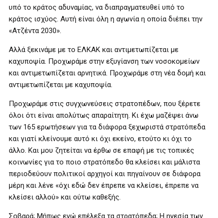
υπό το κράτος αδυναμίας, να διαπραγματευθεί υπό το
κράτος ισχύος. Αυτή είναι όλη η αγωνία η οποία διέπει την
«Ατζέντα 2030».
Αλλά ξεκινάμε με το ΕΛΚΑΚ και αντιμετωπίζεται με
καχυποψία. Προχωράμε στην εξυγίανση των νοσοκομείων
και αντιμετωπίζεται αρνητικά. Προχωράμε στη νέα δομή και
αντιμετωπίζεται με καχυποψία.
Προχωράμε στις συγχωνεύσεις στρατοπέδων, που ξέρετε
όλοι ότι είναι απολύτως απαραίτητη. Κι έχω μαζέψει άνω
των 165 ερωτήσεων για τα διάφορα ξεχωριστά στρατόπεδα
και γιατί κλείνουμε αυτό κι όχι εκείνο, ετούτο κι όχι το
άλλο. Και μου ζητείται να έρθω σε επαφή με τις τοπικές
κοινωνίες για το ποιο στρατόπεδο θα κλείσει και μάλιστα
περιοδεύουν πολιτικοί αρχηγοί και πηγαίνουν σε διάφορα
μέρη και λένε «όχι εδώ δεν έπρεπε να κλείσει, έπρεπε να
κλείσει αλλού» και ούτω καθεξής.
Σοβαρά; Μήπως εγώ επέλεξα τα στρατόπεδα; Η ηγεσία των