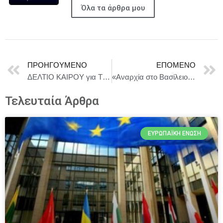
Όλα τα άρθρα μου
ΠΡΟΗΓΟΎΜΕΝΟ
ΕΠΌΜΕΝΟ
ΔΕΛΤΙΟ ΚΑΙΡΟΥ για Τρίτη 29/7
«Αναρχία στο Βασίλειο του Σαίξπηρ» μια μαύρη ανατρεπτική κωμωδία σε σκηνοθεσία της Μαριάννας Καστανία
Τελευταία Άρθρα
ΕΥΡΩΠΑΪΚΉ ΈΝΩΣΗ