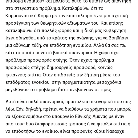
επίδομα ενοικίου» και μάλιστα, αυτό το είπατε ως απάντηση
στο στεγαστικό πρόβλημα. Καταλαβαίνω ότι το
Κομμουνιστικό Κόμμα με τον καπιταλισμό έχει μια σχετική
προσέγγιση των θεωρητικών αξιωμάτων του. Και επίσης
καταλαβαίνω ότι πολλές φορές και η δική μας Κυβέρνηση
έχει οδηγηθεί, υπό το κράτος της ανάγκης, για να βοηθήσει
μια αδύναμη τάξη, σε επιδότηση ενοικίου. Αλλά θα σας πω
κάτι το οποίο συνιστά βασικά οικονομικά. Η χώρα έχει
πρόβλημα προσφοράς στέγης. Όταν έχεις πρόβλημα
προσφοράς στέγης δημιουργείς προσφορά, κοινώς
φτιάχνεις σπίτια. Όταν επιδοτείς την ζήτηση μέσω του
επιδόματος ενοικίου, στην πραγματικότητα μεσοχρόνια
μεγεθύνεις το πρόβλημα διότι ανεβαίνουν οι τιμές.
Αυτά είναι απλά οικονομικά, πρωτόλεια οικονομικά που σας
λέω. Εάν, δηλαδή, πρέπει να διαθέσω τα χρήματα που μπορώ
να εξοικονομήσω στο υπουργείο Εθνικής Άμυνας με έναν
από τους δυο διαφορετικούς τρόπους ή να φτιάξω σπίτια ή
να επιδοτήσω το ενοίκιο, είναι προφανές κύριε Ναύαρχε