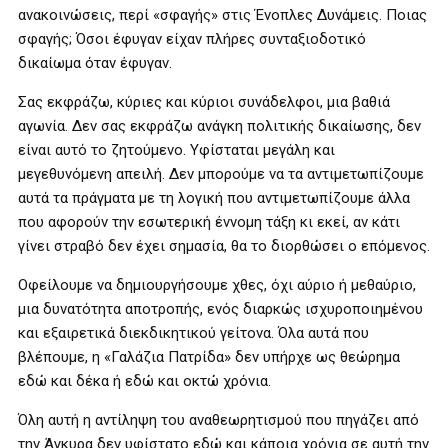
ανακοινώσεις, περί «σφαγής» στις Ένοπλες Δυνάμεις. Ποιας
σφαγής; Όσοι έφυγαν είχαν πλήρες συνταξιοδοτικό
δικαίωμα όταν έφυγαν.
Σας εκφράζω, κύριες και κύριοι συνάδελφοι, μια βαθιά
αγωνία. Δεν σας εκφράζω ανάγκη πολιτικής δικαίωσης, δεν
είναι αυτό το ζητούμενο. Υφίσταται μεγάλη και
μεγεθυνόμενη απειλή. Δεν μπορούμε να τα αντιμετωπίζουμε
αυτά τα πράγματα με τη λογική που αντιμετωπίζουμε άλλα
που αφορούν την εσωτερική έννομη τάξη κι εκεί, αν κάτι
γίνει στραβό δεν έχει σημασία, θα το διορθώσει ο επόμενος.
Οφείλουμε να δημιουργήσουμε χθες, όχι αύριο ή μεθαύριο,
μια δυνατότητα αποτροπής, ενός διαρκώς ισχυροποιημένου
και εξαιρετικά διεκδικητικού γείτονα. Όλα αυτά που
βλέπουμε, η «Γαλάζια Πατρίδα» δεν υπήρχε ως θεώρημα
εδώ και δέκα ή εδώ και οκτώ χρόνια.
Όλη αυτή η αντίληψη του αναθεωρητισμού που πηγάζει από
την Άγκυρα δεν υφίστατο εδώ και κάποια χρόνια σε αυτή την