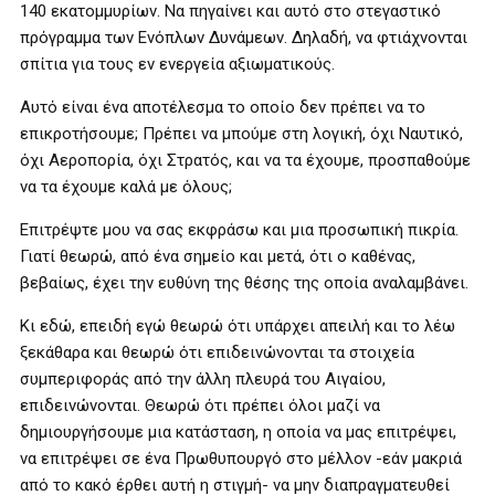
140 εκατομμυρίων. Να πηγαίνει και αυτό στο στεγαστικό
πρόγραμμα των Ενόπλων Δυνάμεων. Δηλαδή, να φτιάχνονται
σπίτια για τους εν ενεργεία αξιωματικούς.
Αυτό είναι ένα αποτέλεσμα το οποίο δεν πρέπει να το
επικροτήσουμε; Πρέπει να μπούμε στη λογική, όχι Ναυτικό,
όχι Αεροπορία, όχι Στρατός, και να τα έχουμε, προσπαθούμε
να τα έχουμε καλά με όλους;
Επιτρέψτε μου να σας εκφράσω και μια προσωπική πικρία.
Γιατί θεωρώ, από ένα σημείο και μετά, ότι ο καθένας,
βεβαίως, έχει την ευθύνη της θέσης της οποία αναλαμβάνει.
Κι εδώ, επειδή εγώ θεωρώ ότι υπάρχει απειλή και το λέω
ξεκάθαρα και θεωρώ ότι επιδεινώνονται τα στοιχεία
συμπεριφοράς από την άλλη πλευρά του Αιγαίου,
επιδεινώνονται. Θεωρώ ότι πρέπει όλοι μαζί να
δημιουργήσουμε μια κατάσταση, η οποία να μας επιτρέψει,
να επιτρέψει σε ένα Πρωθυπουργό στο μέλλον -εάν μακριά
από το κακό έρθει αυτή η στιγμή- να μην διαπραγματευθεί