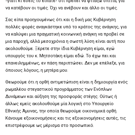
-γιατί κι εσείς το είπατε- ότι πρέπει να φτιάξω σπίτια, για
να κατέβουν οι τιμές. Όχι να ανέβουν και άλλο οι τιμές.
Σας είπα προηγουμένως ότι και η δική μας Κυβέρνηση
πολλές φορές αναγκάστηκε υπό το κράτος της ανάγκης, για
να καλύψει μια πραγματική κοινωνική ανάγκη να προβεί σε
μια παροχή, αλλά μεσοχρόνια η σωστή λύση είναι αυτή που
ακολουθούμε. Ξέρετε στην ίδια Κυβέρνηση είμαι, εγώ
υπουργός του κ. Μητσοτάκη είμαι εδώ. Το έχω πει και
επανειλημμένως, εν πάση περιπτώσει. Δεν με επέλεξε, για
όποιους λόγους, η μητέρα μου.
Θεωρούμε ότι η ορθή αντιμετώπιση είναι η δημιουργία ενός
ρωμαλέου στεγαστικού προγράμματος των Ενόπλων
Δυνάμεων και αύξηση της προσφοράς στέγης. Ούτως ή
άλλως εμείς ακολουθούμε μία λογική στο Υπουργείο
Εθνικής Άμυνας, την οποία θεωρούμε οικονομικά ορθή.
Κάνουμε εξοικονομήσεις και τις εξοικονομήσεις αυτές, τις
επιστρέφουμε ως μέρισμα στο προσωπικό.