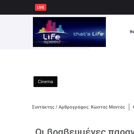
ΣΥΡΙΖΑ-ΠΣ : Η ελληνική πυροβ
LIVE
H
Cinema
Συντάκτης / Αρθρογράφος:
Κώστας Μαντάς
Οι βραβευμένες παρα