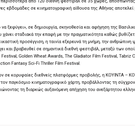
σε περισσότερα από 120 διεθνή φεστιβάλ σε 35 χώρες, αποσπώντα
νες εβδομάδες σε κινηματογραφική αίθουσα της Αθήνας αποτελεί 
 να ξεφύγει», σε δημιουργία, σκηνοθεσία και αφήγηση της Βασιλικ
υ χάνει σταδιακά την επαφή με την πραγματικότητα καθώς βυθίζετ
εικαστική προσέγγιση, η ταινία εξερευνά τη μνήμη, την ανθρώπινη 
ει και βραβευθεί σε σημαντικά διεθνή φεστιβάλ, μεταξύ των οποί
Festival, Golden Wheat Awards, The Gladiator Film Festival, Tabriz
on Fantasy Sci-Fi Thriller Film Festival.
έον σε κορυφαίες διεθνείς πλατφόρμες προβολής, η ΚΟΥΙΝΤΑ – K
 στον παγκόσμιο κινηματογραφικό χάρτη, προβάλλοντας τη σύγχρον
βαιώνοντας τη διαρκώς αυξανόμενη απήχηση του ανεξάρτητου ελλη