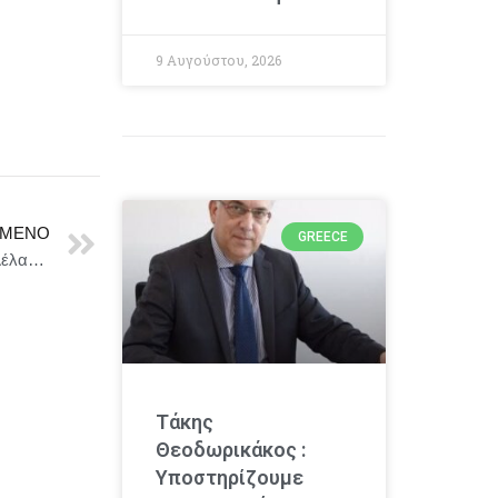
9 Αυγούστου, 2026
ΜΕΝΟ
GREECE
Μεγάλα Βραβεία για την παράσταση «Η Λέλα και η Λέλα» του Ανδρέα Στάικου στο διεθνές φεστιβάλ «Sitfy Georgia Festival» στην Τιφλίδα, Γεωργία
Τάκης
Θεοδωρικάκος :
Υποστηρίζουμε