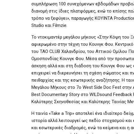
συμπλήρωση 100 συνεχόμενων εβδομάδων προβολής 
διανομή στις ίδιες πλατφόρμες, ενώ το επίσης πο
τρόπο να ξεφύγει», παραγωγής KOYINTA Productio
Studio και Filmzie.
Το ντοκιμαντέρ μεγάλου μήκους «Στην Κόψη του Ξ
αφιερωμένο στην τέχνη του Κουνγκ Φου. Κεντρικό 
του TAO CLUB Χαλανδρίου, του Αττικού Ομίλου Πολ
Ομοσπονδίας Κουνγκ Φου. Μέσα από την προσωπικ
άσκηση αλλά και στη διάδοση του Κουνγκ Φου ως 
επιχειρεί να διερευνήσει τη σχέση σώματος και π
πειθαρχίας και της εσωτερικής αναζήτησης. Η ταιν
Μεγάλου Μήκους στο 7ο West Side Doc Fest στην Αθ
Best Documentary Story στο WILDsound Feedback Fi
Καλύτερης Σκηνοθεσίας και Καλύτερης Ταινίας Μεγ
Η ταινία «Take a Trip» αποτελεί ένα ιδιαίτερο δε
ιστορία αλλά λειτουργεί ως πεδίο στοχασμού και 
και εσωτερικές διαδρομές, ενώ τα κείμενα και η 