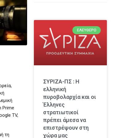
ΕΛΕΎΘΕΡΟ
ΣΥΡΙΖΑ-ΠΣ : Η
ορεία,
ελληνική
κή
πυροβολαρχία και οι
λεμική
Έλληνες
n Prime
στρατιωτικοί
oogle TV,
πρέπει άμεσα να
επιστρέψουν στη
μή τη
χώρα μας