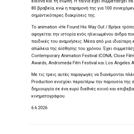
εικόνα και τη σιωπή. Η ταινία έχει συμμετάσχει 
80 βραβεία, ενώ η παραμονή της για 100 συνεχόμε
σημαντικότερες διακρίσεις της.
Το animation «He Found His Way Out / Βρήκε τρόπο
αφηγείται την ιστορία ενός ηλικιωμένου άνδρα πο
παιδικές του αναμνήσεις. Μέσα από μια ιδιαίτερη 
απώλεια της αίσθησης του χρόνου. Έχει συμμετάσχ
Contemporary Animation Festival ICONA, Close Film 
Awards, Andromeda Film Festival και Los Angeles Acti
Με τις τρεις αυτές παραγωγές να διανέμονται πλ
Production ενισχύει περαιτέρω την παρουσία της
δημιουργία σε ένα ευρύ διεθνές κοινό και επιβε
κινηματογράφου.
6.6.2026