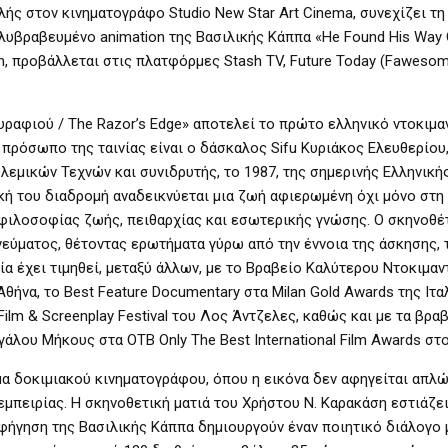
στον κινηματογράφο Studio New Star Art Cinema, συνεχίζει τη 
λυβραβευμένο animation της Βασιλικής Κάππα «He Found His Way 
n, προβάλλεται στις πλατφόρμες Stash TV, Future Today (Fawesom
υραφιού / The Razor’s Edge» αποτελεί το πρώτο ελληνικό ντοκιμα
πρόσωπο της ταινίας είναι ο δάσκαλος Sifu Κυριάκος Ελευθερίου,
εμικών Τεχνών και συνιδρυτής, το 1987, της σημερινής Ελληνική
ή του διαδρομή αναδεικνύεται μια ζωή αφιερωμένη όχι μόνο στη
φιλοσοφίας ζωής, πειθαρχίας και εσωτερικής γνώσης. Ο σκηνοθέ
νεύματος, θέτοντας ερωτήματα γύρω από την έννοια της άσκησης, 
ία έχει τιμηθεί, μεταξύ άλλων, με το Βραβείο Καλύτερου Ντοκιμαν
ήνα, το Best Feature Documentary στα Milan Gold Awards της Ιταλ
lm & Screenplay Festival του Λος Άντζελες, καθώς και με τα βρα
άλου Μήκους στα OTB Only The Best International Film Awards στο
ίγμα δοκιμιακού κινηματογράφου, όπου η εικόνα δεν αφηγείται απλώ
εμπειρίας. Η σκηνοθετική ματιά του Χρήστου Ν. Καρακάση εστιάζει
αφήγηση της Βασιλικής Κάππα δημιουργούν έναν ποιητικό διάλογο 