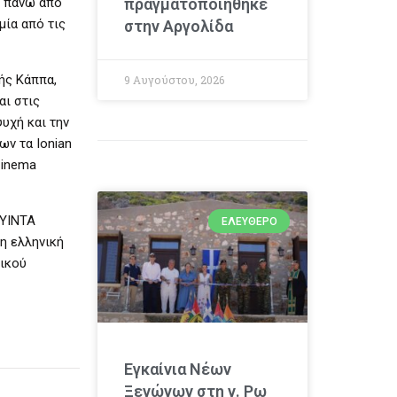
ς πάνω από
πραγματοποιήθηκε
μία από τις
στην Αργολίδα
ής Κάππα,
9 Αυγούστου, 2026
αι στις
ψυχή και την
ων τα Ionian
 Cinema
OYINTA
ΕΛΕΎΘΕΡΟ
η ελληνική
νικού
Εγκαίνια Νέων
Ξενώνων στη ν. Ρω