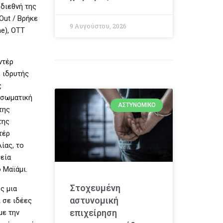
διεθνή της
Out / Βρήκε
9 Αυγούστου, 2026
e), OTT
ντέρ
 ιδρυτής
ς
 σωματική
ΑΣΤΥΝΟΜΙΚΌ
της
της
τέρ
ίας, το
βεία
 Μαϊάμι.
Στοχευμένη
ς μια
αστυνομική
 σε ιδέες
επιχείρηση
με την