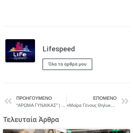
Lifespeed
Όλα τα άρθρα μου
ΠΡΟΗΓΟΎΜΕΝΟ
ΕΠΌΜΕΝΟ
“ΑΡΩΜΑ ΓΥΝΑΙΚΑΣ” | Βασισμένο στο μυθιστόρημα του Τζιοβάνι Αρπίνο | Σκην. Κωνσταντίνος Ασπιώτης | Θέατρο Βρετάνια | Οι παραστάσεις ξεκίνησαν!
«Μοίρα Γένους Θηλυκού» Σε αυτό το One Woman Show η Ασπασία Θεοφίλου τραγουδάει για κάθε γυναίκα και ξαναγράφει το γραφτό | Από 25 Οκτωβρίου | Θέατρο Αλκμήνη | Με EARLY BIRD 9€
Τελευταία Άρθρα