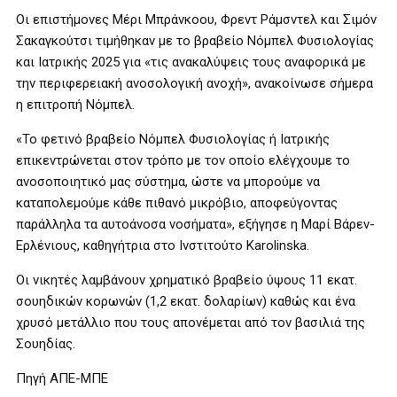
Οι επιστήμονες Μέρι Μπράνκοου, Φρεντ Ράμσντελ και Σιμόν
Σακαγκούτσι τιμήθηκαν με το βραβείο Νόμπελ Φυσιολογίας
και Ιατρικής 2025 για «τις ανακαλύψεις τους αναφορικά με
την περιφερειακή ανοσολογική ανοχή», ανακοίνωσε σήμερα
η επιτροπή Νόμπελ.
«Το φετινό βραβείο Νόμπελ Φυσιολογίας ή Ιατρικής
επικεντρώνεται στον τρόπο με τον οποίο ελέγχουμε το
ανοσοποιητικό μας σύστημα, ώστε να μπορούμε να
καταπολεμούμε κάθε πιθανό μικρόβιο, αποφεύγοντας
παράλληλα τα αυτοάνοσα νοσήματα», εξήγησε η Μαρί Βάρεν-
Ερλένιους, καθηγήτρια στο Ινστιτούτο Karolinska.
Οι νικητές λαμβάνουν χρηματικό βραβείο ύψους 11 εκατ.
σουηδικών κορωνών (1,2 εκατ. δολαρίων) καθώς και ένα
χρυσό μετάλλιο που τους απονέμεται από τον βασιλιά της
Σουηδίας.
Πηγή ΑΠΕ-ΜΠΕ