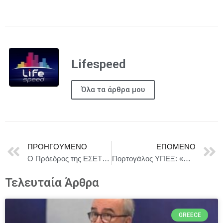
Lifespeed
Όλα τα άρθρα μου
ΠΡΟΗΓΟΎΜΕΝΟ
ΕΠΌΜΕΝΟ
Ο Πρόεδρος της ΕΣΕΤ Γιώργος Κουλουράς στον εορτασμό της 51ης Επετείου από την Αποκατάσταση της Δημοκρατίας
Πορτογάλος ΥΠΕΞ: «Προσβλέπουμε σε ενίσχυση της στρατηγικής εταιρικής μας σχέσης με το Μαρόκο»
Τελευταία Άρθρα
GREECE