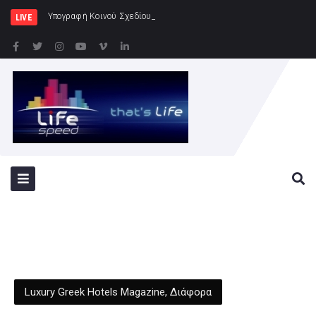
Υπογραφή Κοινού Σχεδίου Δράσης Ελλάδας – Κύπρου
LIVE
Luxury Greek Hotels Magazine
,
Διάφορα