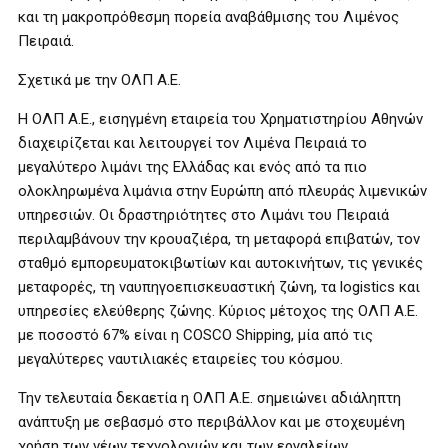
και τη μακροπρόθεσμη πορεία αναβάθμισης του Λιμένος
Πειραιά.
Σχετικά με την ΟΛΠ Α.Ε.
Η ΟΛΠ Α.Ε., εισηγμένη εταιρεία του Χρηματιστηρίου Αθηνών
διαχειρίζεται και λειτουργεί τον Λιμένα Πειραιά το
μεγαλύτερο λιμάνι της Ελλάδας και ενός από τα πιο
ολοκληρωμένα λιμάνια στην Ευρώπη από πλευράς λιμενικών
υπηρεσιών. Οι δραστηριότητες στο Λιμάνι του Πειραιά
περιλαμβάνουν την κρουαζιέρα, τη μεταφορά επιβατών, τον
σταθμό εμπορευματοκιβωτίων και αυτοκινήτων, τις γενικές
μεταφορές, τη ναυπηγοεπισκευαστική ζώνη, τα logistics και
υπηρεσίες ελεύθερης ζώνης. Κύριος μέτοχος της ΟΛΠ Α.Ε.
με ποσοστό 67% είναι η COSCO Shipping, μία από τις
μεγαλύτερες ναυτιλιακές εταιρείες του κόσμου.
Την τελευταία δεκαετία η ΟΛΠ Α.Ε. σημειώνει αδιάληπτη
ανάπτυξη με σεβασμό στο περιβάλλον και με στοχευμένη
χρήση των νέων τεχνολογιών και των εργαλείων