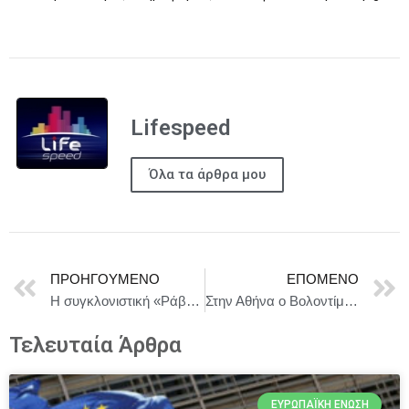
Lifespeed
Όλα τα άρθρα μου
ΠΡΟΗΓΟΎΜΕΝΟ
ΕΠΌΜΕΝΟ
Η συγκλονιστική «Ράβδος» ολοκληρώνει τις παραστάσεις της στις 23 Νοεμβρίου
Στην Αθήνα ο Βολοντίμιρ Ζελένσκι
Τελευταία Άρθρα
ΕΥΡΩΠΑΪΚΉ ΈΝΩΣΗ