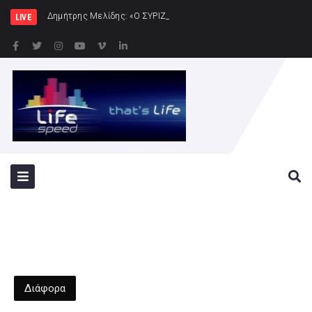
Δημήτρης Μελίδης: «Ο ΣΥΡΙΖΑ-ΠΣ είναι εδώ – πλήρης
LIVE
Διάφορα