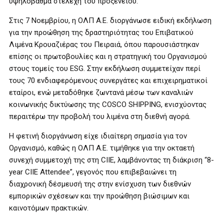
υψηλόβαθμα στελέχη του προξενείου.
Στις 7 Νοεμβρίου, η ΟΛΠ Α.Ε. διοργάνωσε ειδική εκδήλωση
για την προώθηση της δραστηριότητας του Επιβατικού
Λιμένα Κρουαζιέρας του Πειραιά, όπου παρουσιάστηκαν
επίσης οι πρωτοβουλίες και η στρατηγική του Οργανισμού
στους τομείς του ESG. Στην εκδήλωση συμμετείχαν περί
τους 70 ενδιαφερόμενους συνεργάτες και επιχειρηματικοί
εταίροι, ενώ μεταδόθηκε ζωντανά μέσω των καναλιών
κοινωνικής δικτύωσης της COSCO SHIPPING, ενισχύοντας
περαιτέρω την προβολή του λιμένα στη διεθνή αγορά.
Η φετινή διοργάνωση είχε ιδιαίτερη σημασία για τον
Οργανισμό, καθώς η ΟΛΠ Α.Ε. τιμήθηκε για την οκταετή
συνεχή συμμετοχή της στη CIIE, λαμβάνοντας τη διάκριση “8-
year CIIE Attendee”, γεγονός που επιβεβαιώνει τη
διαχρονική δέσμευσή της στην ενίσχυση των διεθνών
εμπορικών σχέσεων και την προώθηση βιώσιμων και
καινοτόμων πρακτικών.