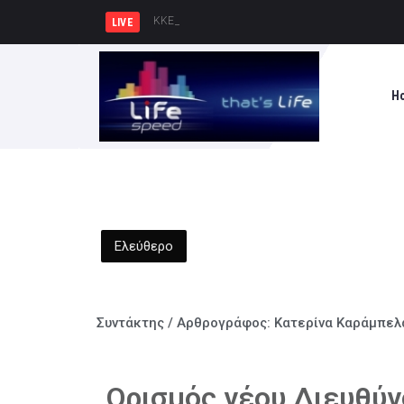
ΚΚΕ: Σε μια περιοχή που ήδη φλέ
LIVE
H
Ελεύθερο
Συντάκτης / Αρθρογράφος:
Κατερίνα Καράμπελ
Ορισμός νέου Διευθύν