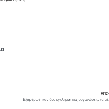
λα
ΕΠΌ