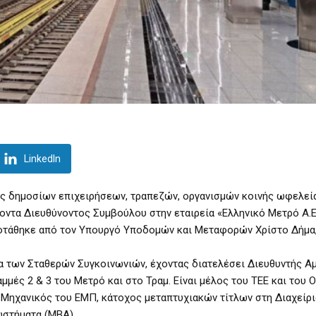
LinkedIn
ς δημοσίων επιχειρήσεων, τραπεζών, οργανισμών κοινής ωφελεία
ντα Διευθύνοντος Συμβούλου στην εταιρεία «Ελληνικό Μετρό Α.Ε
ροτάθηκε από τον Υπουργό Υποδομών και Μεταφορών Χρίστο Δήμα,
έα των Σταθερών Συγκοινωνιών, έχοντας διατελέσει Διευθυντής Α
μμές 2 & 3 του Μετρό και στο Τραμ. Είναι μέλος του ΤΕΕ και του Ο
Μηχανικός του ΕΜΠ, κάτοχος μεταπτυχιακών τίτλων στη Διαχείρ
υστήματα (MBA)