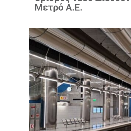
Μετρό Α.Ε.