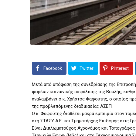
Facebook
Twitter
Pinterest
Μετά από απόφαση της συνεδρίασης της Επιτροπή
φορέων κοινωνικής ασφάλισης της Βουλής, καθήκο
αναλαμβάνει ο κ. Χρήστος Φαφούτης, ο οποίος π
της προβλεπόμενης διαδικασίας ΑΣΕΠ.
Ο κ. Φαφούτης διαθέτει μακρά εμπειρία στον τομ
στη ΣΤΑΣΥ Α.Ε. και Τμηματάρχης Επιδομής στις Γρα
Είναι Διπλωματούχος Αγρονόμος και Τοπογράφος 
Τεχνικών Έργων (MSc) και στα Τεχνοοικονομικά Σ