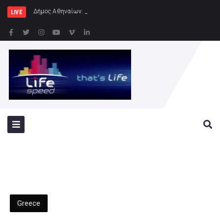
Δήμος Αθηναίων: Συνεχίζονται οι εντατι
LIVE
Greece