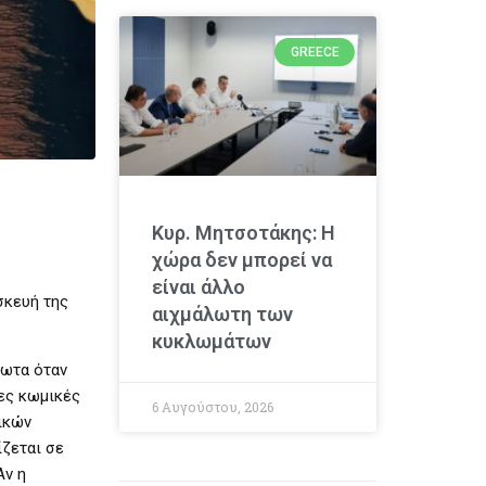
GREECE
Κυρ. Μητσοτάκης: Η
χώρα δεν μπορεί να
είναι άλλο
σκευή της
αιχμάλωτη των
κυκλωμάτων
ρωτα όταν
ρες κωμικές
6 Αυγούστου, 2026
ικών
ίζεται σε
Αν η