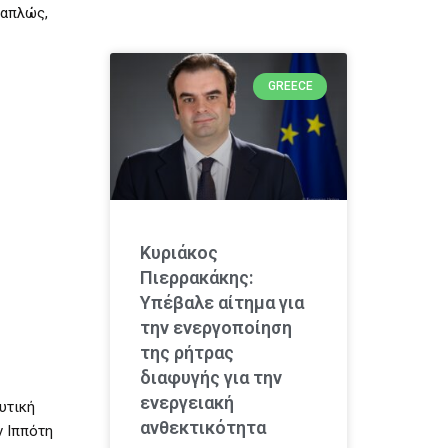
 απλώς,
GREECE
Κυριάκος
Πιερρακάκης:
Υπέβαλε αίτημα για
την ενεργοποίηση
της ρήτρας
διαφυγής για την
ενεργειακή
υτική
ανθεκτικότητα
ν Ιππότη