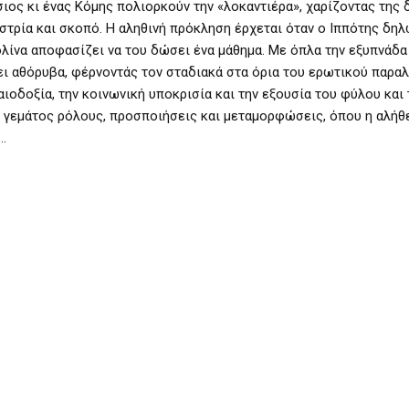
ιος κι ένας Κόμης πολιορκούν την «λοκαντιέρα», χαρίζοντας της 
εστρία και σκοπό. Η αληθινή πρόκληση έρχεται όταν ο Ιππότης δηλ
τολίνα αποφασίζει να του δώσει ένα μάθημα. Με όπλα την εξυπνάδα 
ρει αθόρυβα, φέρνοντάς τον σταδιακά στα όρια του ερωτικού παρα
ιοδοξία, την κοινωνική υποκρισία και την εξουσία του φύλου και
 γεμάτος ρόλους, προσποιήσεις και μεταμορφώσεις, όπου η αλήθε
…