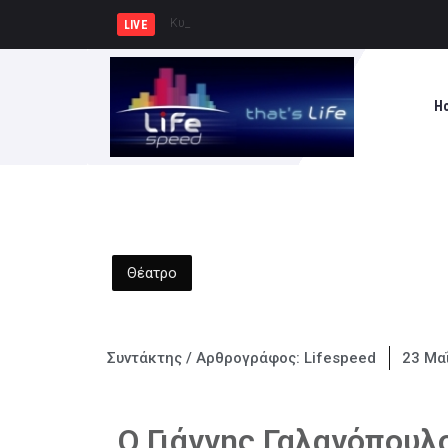
Κυρ. Μητσοτάκης: Η χώρα δεν μπορε
LIVE
H
Θέατρο
Συντάκτης / Αρθρογράφος:
Lifespeed
23 Μα
Ο Γιάννης Γαλανόπουλο