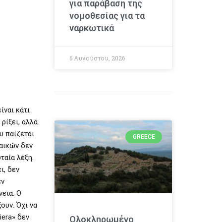
για παράβαση της
νομοθεσίας για τα
ναρκωτικά
6 Αυγούστου, 2026
ίναι κάτι
 ρίξει, αλλά
υ παίζεται
GREECE
ναικών δεν
ταία λέξη.
ι, δεν
εν
νεια. Ο
ουν. Όχι να
iera» δεν
Ολοκληρωμένο