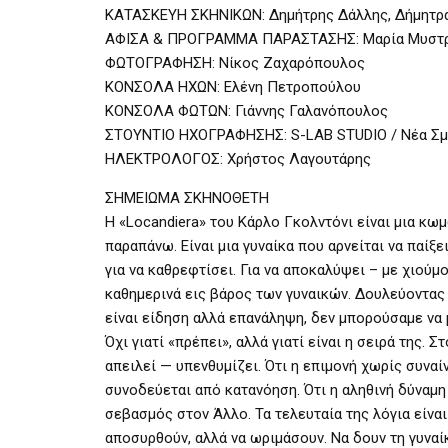
ΚΑΤΑΣΚΕΥΗ ΣΚΗΝΙΚΩΝ: Δημήτρης Δάλλης, Δήμητρ
ΑΦΙΣΑ & ΠΡΟΓΡΑΜΜΑ ΠΑΡΑΣΤΑΣΗΣ: Μαρία Μυστ
ΦΩΤΟΓΡΑΦΗΣΗ: Νίκος Ζαχαρόπουλος
ΚΟΝΣΟΛΑ ΗΧΩΝ: Ελένη Πετροπούλου
ΚΟΝΣΟΛΑ ΦΩΤΩΝ: Γιάννης Γαλανόπουλος
ΣΤΟΥΝΤΙΟ ΗΧΟΓΡΑΦΗΣΗΣ: S-LAB STUDIO / Νέα Σμ
ΗΛΕΚΤΡΟΛΟΓΟΣ: Χρήστος Λαγουτάρης
ΣΗΜΕΙΩΜΑ ΣΚΗΝΟΘΕΤΗ
Η «Locandiera» του Κάρλο Γκολντόνι είναι μια κωμ
παραπάνω. Είναι μια γυναίκα που αρνείται να παίξε
για να καθρεφτίσει. Για να αποκαλύψει – με χιούμ
καθημερινά εις βάρος των γυναικών. Δουλεύοντας 
είναι είδηση αλλά επανάληψη, δεν μπορούσαμε να 
Όχι γιατί «πρέπει», αλλά γιατί είναι η σειρά της.
απειλεί — υπενθυμίζει. Ότι η επιμονή χωρίς συναίν
συνοδεύεται από κατανόηση. Ότι η αληθινή δύναμη δ
σεβασμός στον Άλλο. Τα τελευταία της λόγια είνα
αποσυρθούν, αλλά να ωριμάσουν. Να δουν τη γυναίκ