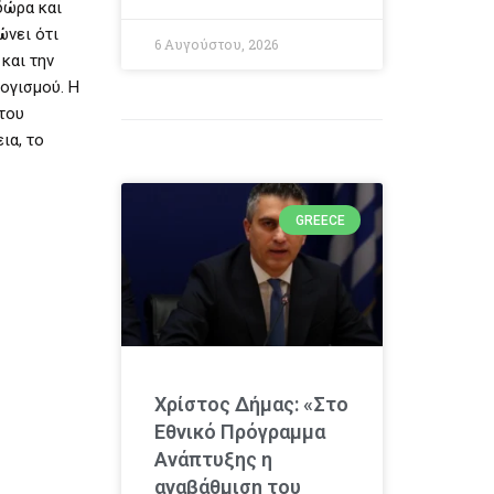
δώρα και
ώνει ότι
6 Αυγούστου, 2026
και την
λογισμού. Η
 του
ια, το
GREECE
Χρίστος Δήμας: «Στο
Εθνικό Πρόγραμμα
Ανάπτυξης η
αναβάθμιση του