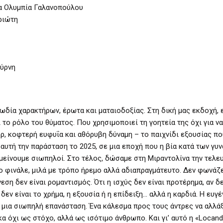
α Ολυμπία Γαλανοπούλου
ριώτη
ύρνη
ωδία χαρακτήρων, έρωτα και ματαιοδοξίας. Στη δική μας εκδοχή, ε
ι το ρόλο του θύματος. Που χρησιμοποιεί τη γοητεία της όχι για να
ορ, κοφτερή ευφυΐα και αθόρυβη δύναμη – το παιχνίδι εξουσίας πο
αυτή την παράσταση το 2025, σε μια εποχή που η βία κατά των γυ
μείνουμε σιωπηλοί. Στο τέλος, δώσαμε στη Μιραντολίνα την τελευ
 Στο φινάλε, μιλά με τρόπο ήρεμο αλλά αδιαπραγμάτευτο. Δεν φωνάζε
εση δεν είναι ρομαντισμός. Ότι η ισχύς δεν είναι προτέρημα, αν δ
εν είναι το χρήμα, η εξουσία ή η επίδειξη… αλλά η καρδιά. Η ευγέ
ι μια σιωπηλή επανάσταση. Ένα κάλεσμα προς τους άντρες να αλλάξ
α όχι ως στόχο, αλλά ως ισότιμο άνθρωπο. Και γι’ αυτό η «Locand