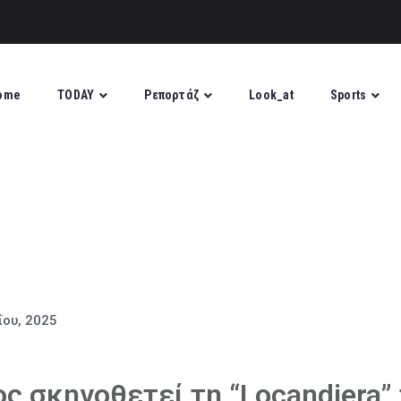
ome
TODAY
Ρεπορτάζ
Look_at
Sports
ΐου, 2025
ς σκηνοθετεί τη “Locandiera”