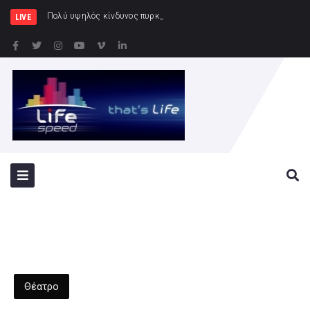
Πολύ υψηλός κίνδυνος πυρκαγιάς (κατηγορία κινδύνου 4)
LIVE
Θέατρο