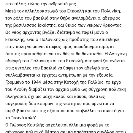
στο τέλος-τέλος την ανθρωπιά μας.
Μετά τον αλληλοσκοτωμό του Ετεοκλή και του Πολυνίκη,
τον ρόλο του βασιλιά στην Θήβα αναλαμβάνει ο, αδερφός
της βασίλισσας Ιοκάστης, και θείος των νεκρών Κρέοντας.
Ως νέος άρχοντας βγάζει διάταγμα να ταφεί μόνο ο
Ετεοκλής, ενώ ο Πολυνίκης ως προδότης που επιτέθηκε
στην πόλη να μείνει άταφος προς παραδειγματισμό, κι
όποιος προσπαθήσει να τον θάψει θα θανατωθεί. Η Αντιγόνη,
αδερφή του Πολυνίκη και του Ετεοκλή, αποφασίζει ενάντια
στις εντολές του Βασιλιά να θάψει τον αδελφό της,
συλλαμβάνεται κι έρχεται αντιμέτωπη με την εξουσία.
Γραμμένο το 1944, μέσα στην Κατοχή της Γαλλίας, το έργο
του Ανούιγ διαβάζει τον αρχαίο μύθο ως σύγχρονη πολιτική
αλληγορία, όχι ως μάχη καλού και κακού, αλλά ως
σύγκρουση δύο κόσμων: της νεότητας που αρνείται να
συμβιβαστεί και της εξουσίας που επιβάλλει το σωστό για
το “κοινό καλό”.
Ο Γιώργος Κουτλής ασχολείται άλλη μια φορά με το
σύγχρονο πολιτικό θέατρο σε μια παράσταση συνόλου όπου