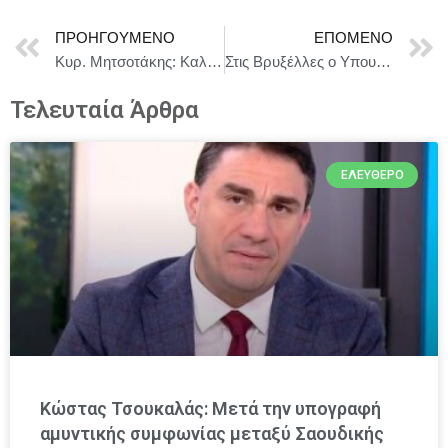
ΠΡΟΗΓΟΎΜΕΝΟ
ΕΠΌΜΕΝΟ
Κυρ. Μητσοτάκης: Καλωσορίζουμε τη Chevron στην Ελλάδα
Στις Βρυξέλλες ο Υπουργός Εθνικής Οικονομίας και Οικονομικών και Πρόεδρος του Eurogroup Κυριάκος Πιερρακάκης για τις συνεδριάσεις Eurogroup/ECOFIN
Τελευταία Άρθρα
ΕΛΕΎΘΕΡΟ
Κώστας Τσουκαλάς: Μετά την υπογραφή
αμυντικής συμφωνίας μεταξύ Σαουδικής