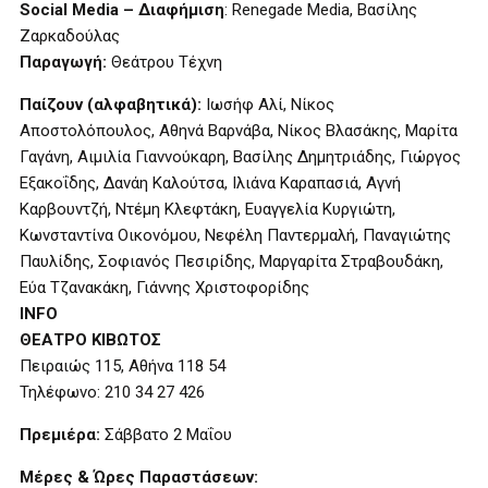
Social Media – Διαφήμιση
: Renegade Media, Βασίλης
Ζαρκαδούλας
Παραγωγή:
Θεάτρου Τέχνη
Παίζουν (αλφαβητικά):
Ιωσήφ Αλί, Νίκος
Αποστολόπουλος, Αθηνά Βαρνάβα, Νίκος Βλασάκης, Μαρίτα
Γαγάνη, Αιμιλία Γιαννούκαρη, Βασίλης Δημητριάδης, Γιώργος
Εξακοΐδης, Δανάη Καλούτσα, Ιλιάνα Καραπασιά, Αγνή
Καρβουντζή, Ντέμη Κλεφτάκη, Ευαγγελία Κυργιώτη,
Κωνσταντίνα Οικονόμου, Νεφέλη Παντερμαλή, Παναγιώτης
Παυλίδης, Σοφιανός Πεσιρίδης, Μαργαρίτα Στραβουδάκη,
Εύα Τζανακάκη, Γιάννης Χριστοφορίδης
INFO
ΘΕΑΤΡΟ ΚΙΒΩΤΟΣ
Πειραιώς 115, Αθήνα 118 54
Τηλέφωνο: 210 34 27 426
Πρεμιέρα:
Σάββατο 2 Μαΐου
Μέρες & Ώρες Παραστάσεων: