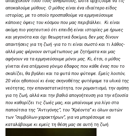
απασχολούν τόσο τους ανθρώπους, ώστε αρχίζουμε να τις
αποκαλούμε μύθους. Ο μύθος είναι ένα ιδιαίτερο είδος
ιστορίας, με το οποίο προσπαθούμε να ερμηνεύσουμε
κάποιες όψεις του κόσμου που μας περιβάλλει. Κι είναι
ακόμη πιο γοητευτικό ότι επειδή είναι ιστορίες με ήρωες
και γεγονότα και όχι θεωρητικά δοκίμια, δεν μας δίνουν
απαντήσεις για τη ζωή -για το τι είναι σωστό και τι λάθος-
αλλά μας φέρνουν αντιμέτωπους με ζητήματα και μας
αφήνουν να τα ερμηνεύσουμε μόνοι μας. Κι, έτσι, ο μύθος
γίνεται ένα ατέρμονα γόνιμο έδαφος που κάθε ένας που το
σκαλίζει, θα βγάλει και τα φυτά που φύτεψε. Εμείς λοιπόν,
20 νέοι ηθοποιοί κι ένας σκηνοθέτης φυτέψαμε τα υλικά της
νεότητας, την επαναστατικότητα, τον ρομαντισμό, την αγάπη
για τη ζωή, αλλά και την βαθιά απογοήτευση για την εξουσία
που καθορίζει τις ζωές μας, και μπαίνουμε για λίγο στα
παπούτσια της “Αντιγόνης”, του “Κρέοντα” κι όλων αυτών
των “συμβόλων-χαρακτήρων”, για να μπορέσουμε να
καταλάβουμε κι εμείς τη θέση μας σε αυτή τη ζωή.