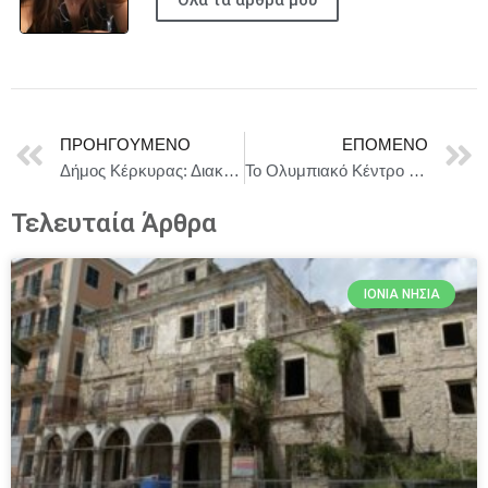
ΠΡΟΗΓΟΎΜΕΝΟ
ΕΠΌΜΕΝΟ
Δήμος Κέρκυρας: Διακοπές υδροδότησης λόγω ανεξόφλητων οφειλών
Το Ολυμπιακό Κέντρο Υγρού Στίβου γέμισε παιδικά χαμόγελα και ξέγνοιαστο παιχνίδι.
Τελευταία Άρθρα
ΙΌΝΙΑ ΝΗΣΙΆ