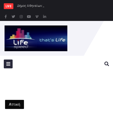
Δήμος Αθηναίων: Συνεχίζονται οι εντατι
LIVE
Αττική