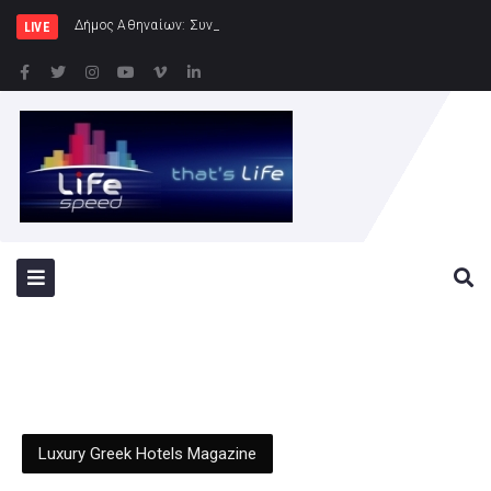
Δήμος Αθηναίων: Συνεχίζονται οι εντατικοί έλ
LIVE
Luxury Greek Hotels Magazine