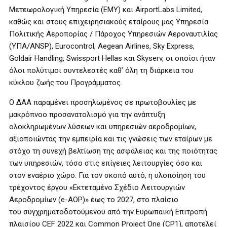
Μετεωρολογική Υπηρεσία (ΕΜΥ) και AirportLabs Limited,
καθώς και στους επιχειρησιακούς εταίρους μας Υπηρεσία
Πολιτικής Αεροπορίας / Πάροχος Υπηρεσιών Αεροναυτιλίας
(ΥΠΑ/ANSP), Eurocontrol, Aegean Airlines, Sky Express,
Goldair Handling, Swissport Hellas και Skyserv, οι οποίοι ήταν
όλοι πολύτιμοι συντελεστές καθ’ όλη τη διάρκεια του
κύκλου ζωής του Προγράμματος.
Ο ΔΑΑ παραμένει προσηλωμένος σε πρωτοβουλίες με
μακρόπνοο προσανατολισμό για την ανάπτυξη
ολοκληρωμένων λύσεων και υπηρεσιών αεροδρομίων,
αξιοποιώντας την εμπειρία και τις γνώσεις των εταίρων με
στόχο τη συνεχή βελτίωση της ασφάλειας και της ποιότητας
των υπηρεσιών, τόσο στις επίγειες λειτουργίες όσο και
στον εναέριο χώρο. Για τον σκοπό αυτό, η υλοποίηση του
τρέχοντος έργου «Εκτεταμένο Σχέδιο Λειτουργιών
Αεροδρομίων (e-AOP)» έως το 2027, στο πλαίσιο
του συγχρηματοδοτούμενου από την Ευρωπαϊκή Επιτροπή
πλαισίου CEF 2022 και Common Project One (CP1), αποτελεί