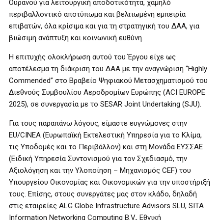
Ουρανού για λειτουργική αποδοτικότητα, χαμηλό
περιβαλλοντικό αποτύπωμα και βελτιωμένη εμπειρία
επιβατών, όλα κρίσιμα και για τη στρατηγική του ΔΑΑ, για
βιώσιμη ανάπτυξη και κοινωνική ευθύνη.
Η επιτυχής ολοκλήρωση αυτού του Έργου είχε ως
αποτέλεσμα τη διάκριση του ΔΑΑ με την αναγνώριση “Highly
Commended” στο Βραβείο Ψηφιακού Μετασχηματισμού του
Διεθνούς Συμβουλίου Αεροδρομίων Ευρώπης (ACI EUROPE
2025), σε συνεργασία με το SESAR Joint Undertaking (SJU).
Για τους παραπάνω λόγους, είμαστε ευγνώμονες στην
EU/CINEA (Ευρωπαϊκή Εκτελεστική Υπηρεσία για το Κλίμα,
τις Υποδομές και το Περιβάλλον) και στη Μονάδα ΕΥΣΣΑΕ
(Ειδική Υπηρεσία Συντονισμού για τον Σχεδιασμό, την
Αξιολόγηση και την Υλοποίηση – Μηχανισμός CEF) του
Υπουργείου Οικονομίας και Οικονομικών για την υποστήριξή
τους. Επίσης, στους συνεργάτες μας στον κλάδο, δηλαδή
στις εταιρείες ALG Globe Infrastructure Advisors SLU, SITA
Information Networking Computing B.V., Εθνική