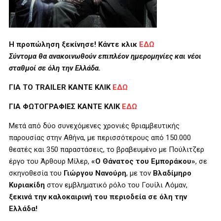
Η προπώληση ξεκίνησε! Κάντε κλικ
ΕΔΩ
Σύντομα θα ανακοινωθούν επιπλέον ημερομηνίες και νέοι
σταθμοί σε όλη την Ελλάδα.
ΓΙΑ ΤΟ
TRAILER
ΚΑΝΤΕ ΚΛΙΚ
ΕΔΩ
ΓΙΑ ΦΩΤΟΓΡΑΦΙΕΣ ΚΑΝΤΕ ΚΛΙΚ
ΕΔΩ
Μετά από δύο συνεχόμενες χρονιές θριαμβευτικής
παρουσίας στην Αθήνα, με περισσότερους από 150.000
θεατές και 350 παραστάσεις, το βραβευμένο με Πούλιτζερ
έργο του Άρθουρ Μίλερ,
«Ο Θάνατος του Εμποράκου»
, σε
σκηνοθεσία του
Γιώργου Νανούρη
, με τον
Βλαδίμηρο
Κυριακίδη
στον εμβληματικό ρόλο του Γουίλι Λόμαν,
ξεκινά την καλοκαιρινή του περιοδεία σε όλη την
Ελλάδα!