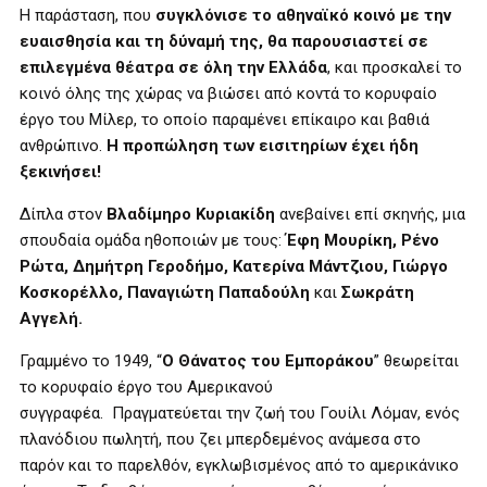
Η παράσταση, που
συγκλόνισε το αθηναϊκό κοινό με την
ευαισθησία και τη δύναμή της, θα παρουσιαστεί σε
επιλεγμένα θέατρα σε όλη την Ελλάδα
, και προσκαλεί το
κοινό όλης της χώρας να βιώσει από κοντά το κορυφαίο
έργο του Μίλερ, το οποίο παραμένει επίκαιρο και βαθιά
ανθρώπινο.​
Η προπώληση των εισιτηρίων έχει ήδη
ξεκινήσει!
Δίπλα στον
Βλαδίμηρο Κυριακίδη
ανεβαίνει επί σκηνής, μια
σπουδαία ομάδα ηθοποιών με τους:
Έφη Μουρίκη, Ρένο
Ρώτα, Δημήτρη Γεροδήμο, Κατερίνα Μάντζιου, Γιώργο
Κοσκορέλλο, Παναγιώτη Παπαδούλη
και
Σωκράτη
Αγγελή.
Γραμμένο το 1949, “
Ο Θάνατος του Εμποράκου
” θεωρείται
το κορυφαίο έργο του Αμερικανού
συγγραφέα. Πραγματεύεται την ζωή του Γουίλι Λόμαν, ενός
πλανόδιου πωλητή, που ζει μπερδεμένος ανάμεσα στο
παρόν και το παρελθόν, εγκλωβισμένος από το αμερικάνικο