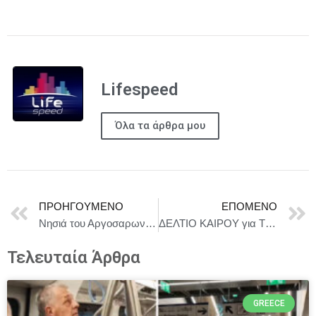
Lifespeed
Όλα τα άρθρα μου
ΠΡΟΗΓΟΎΜΕΝΟ
ΕΠΌΜΕΝΟ
Νησιά του Αργοσαρωνικού: Ανάγκη για μακρόπνοη αναπτυξιακή πολιτική για υποδομές και συνέργειες.
ΔΕΛΤΙΟ ΚΑΙΡΟΥ για Τρίτη 6/5
Τελευταία Άρθρα
GREECE