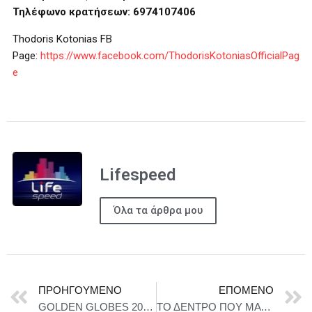
Τηλέφωνο κρατήσεων: 6974107406
Thodoris Kotonias FB
Page:
https://www.facebook.com/ThodorisKotoniasOfficialPag
e
Lifespeed
Όλα τα άρθρα μου
ΠΡΟΗΓΟΎΜΕΝΟ
ΕΠΌΜΕΝΟ
GOLDEN GLOBES 2026 – Spentzos Film | MARTY SUPREME, THE SECRET AGENT, SENTIMENTAL VALUE & IF I HAD LEGS I’D KICK YOU
ΤΟ ΔΕΝΤΡΟ ΠΟΥ ΜΑΤΩΝΕΙ του Άνγκους Τσερίνι από τις 23 Ιανουαρίου 2026 στο Θέατρο Αγγέλων Βήμα