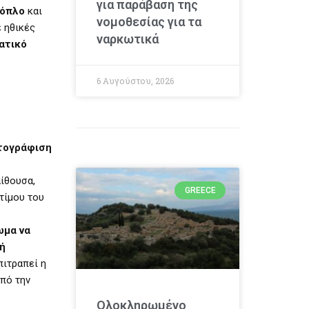
για παράβαση της
 όπλο
και
νομοθεσίας για τα
ε ηθικές
ναρκωτικά
ατικό
6 Αυγούστου, 2026
ωτογράφιση
ίθουσα,
GREECE
τίμου του
ωμα να
ή
πιτραπεί η
πό την
Ολοκληρωμένο