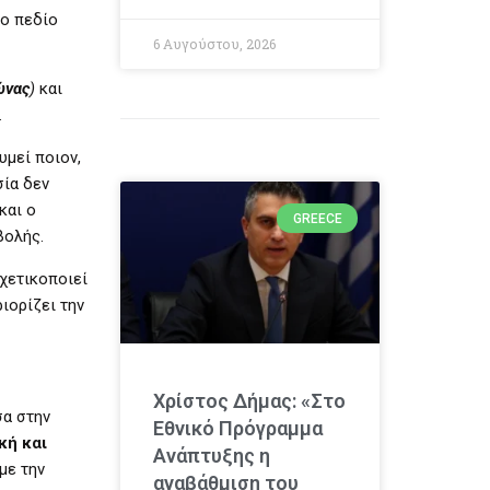
το πεδίο
6 Αυγούστου, 2026
ώνας
)
και
.
υμεί ποιον,
ία δεν
και ο
GREECE
βολής.
σχετικοποιεί
ιορίζει την
Χρίστος Δήμας: «Στο
σα στην
Εθνικό Πρόγραμμα
κή και
Ανάπτυξης η
με την
αναβάθμιση του