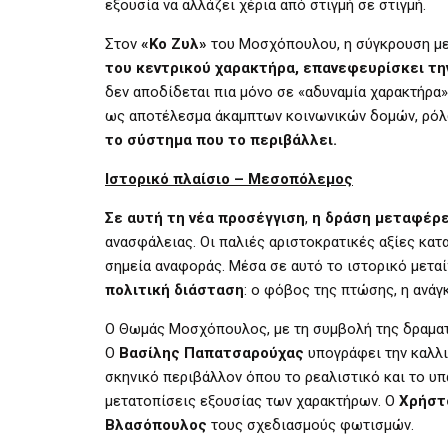
εξουσία να αλλάζει χέρια από στιγμή σε στιγμή.
Στον
«Κο Ζυλ»
του Μοσχόπουλου, η σύγκρουση μετ
του κεντρικού χαρακτήρα, επανεφευρίσκει την
δεν αποδίδεται πια μόνο σε «αδυναμία χαρακτήρα
ως αποτέλεσμα άκαμπτων κοινωνικών δομών, ρόλ
το σύστημα που το περιβάλλει.
Ιστορικό πλαίσιο – Μεσοπόλεμος
Σε αυτή τη νέα προσέγγιση
,
η δράση μεταφέρ
ανασφάλειας. Οι παλιές αριστοκρατικές αξίες κατ
σημεία αναφοράς. Μέσα σε αυτό το ιστορικό μεταί
πολιτική διάσταση
: ο φόβος της πτώσης, η ανάγκ
Ο Θωμάς Μοσχόπουλος, με τη συμβολή της δραμ
Ο
Βασίλης Παπατσαρούχας
υπογράφει την καλλιτ
σκηνικό περιβάλλον όπου το ρεαλιστικό και το υπ
μετατοπίσεις εξουσίας των χαρακτήρων. Ο
Χρήστ
Βλασόπουλος
τους σχεδιασμούς φωτισμών.