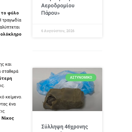
Αεροδρομίου
Πάρου»
 το φύλο
 τραγωδία
καλύπτεται
6 Αυγούστου, 2026
 ολόκληρο
ης και
ά σταθερά
ΑΣΤΥΝΟΜΙΚΌ
ρύτερη
ις.
κό κείμενο.
ντας ένα
τις
ο
Νίκος
Σύλληψη 46χρονης