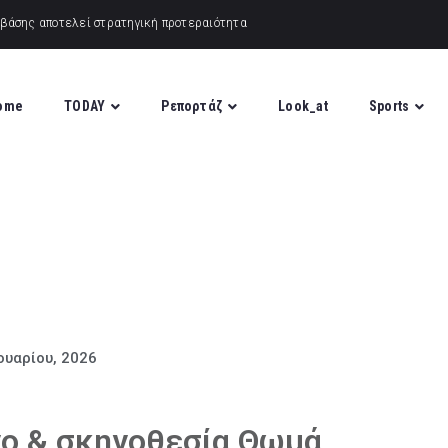
ome
TODAY
Ρεπορτάζ
Look_at
Sports
ουαρίου, 2026
νο & σκηνοθεσία Θωμά