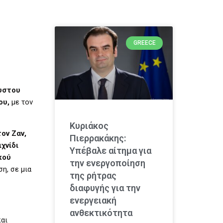
GREECE
υστου
ου
,
με τον
Κυριάκος
ον Ζαν,
Πιερρακάκης:
χνίδι
Υπέβαλε αίτημα για
κού
την ενεργοποίηση
ση, σε μια
της ρήτρας
διαφυγής για την
ενεργειακή
ανθεκτικότητα
και