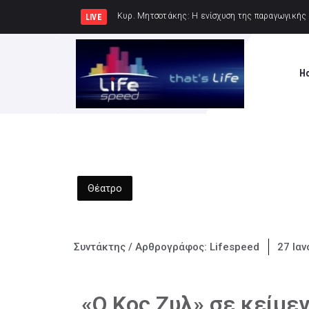
Κυρ. Μητσοτάκης: Η
LIVE
H
Θέατρο
Συντάκτης / Αρθρογράφος:
Lifespeed
27 Ιαν
«Ο Κος Ζυλ» σε κείμε