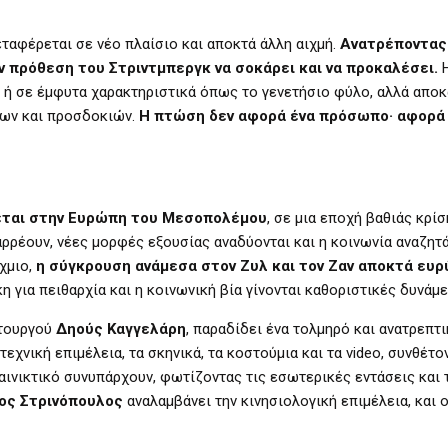
αφέρεται σε νέο πλαίσιο και αποκτά άλλη αιχμή.
Ανατρέποντας
 πρόθεση του Στριντμπεργκ να σοκάρει και να προκαλέσει.
Η
» ή σε έμφυτα χαρακτηριστικά όπως το γενετήσιο φύλο, αλλά απο
ων και προσδοκιών.
Η πτώση δεν αφορά ένα πρόσωπο· αφορά
εται στην Ευρώπη του Μεσοπολέμου
, σε μια εποχή βαθιάς κρίσ
αρρέουν, νέες μορφές εξουσίας αναδύονται και η κοινωνία αναζητ
χμιο,
η σύγκρουση ανάμεσα στον Ζυλ και τον Ζαν αποκτά ευ
η για πειθαρχία και η κοινωνική βία γίνονται καθοριστικές δυνάμε
ατουργού
Δηούς Καγγελάρη
, παραδίδει ένα τολμηρό και ανατρεπτι
εχνική επιμέλεια, τα σκηνικά, τα κοστούμια και τα video, συνθέτο
αινικτικό συνυπάρχουν, φωτίζοντας τις εσωτερικές εντάσεις και 
ος Στρινόπουλος
αναλαμβάνει την κινησιολογική επιμέλεια, και 