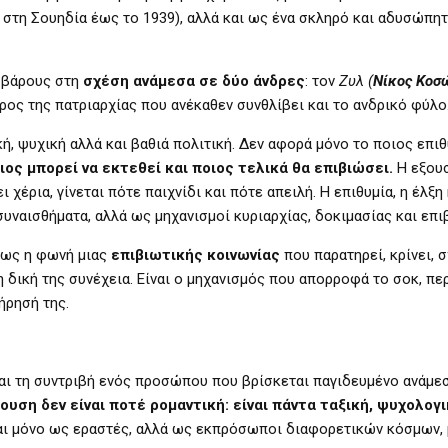
 στη Σουηδία έως το 1939), αλλά και ως ένα σκληρό και αδυσώπη
ο βάρους στη
σχέση ανάμεσα σε δύο άνδρες
: τον
Ζυλ (
Νίκος Κοσ
άρος της πατριαρχίας που ανέκαθεν συνθλίβει και το ανδρικό φύλο
ή, ψυχική αλλά και βαθιά πολιτική. Δεν αφορά μόνο το ποιος επιθ
οιος μπορεί να εκτεθεί και ποιος τελικά θα επιβιώσει.
Η εξουσ
 χέρια, γίνεται πότε παιχνίδι και πότε απειλή. Η επιθυμία, η έλξη 
υναισθήματα, αλλά ως μηχανισμοί κυριαρχίας, δοκιμασίας και επι
ί ως η φωνή μιας
επιβιωτικής κοινωνίας
που παρατηρεί, κρίνει, 
η δική της συνέχεια. Είναι ο μηχανισμός που απορροφά το σοκ, περ
ήρησή της.
ται τη συντριβή ενός προσώπου που βρίσκεται παγιδευμένο ανάμε
ουση δεν είναι ποτέ ρομαντική: είναι πάντα ταξική, ψυχολογι
αι μόνο ως εραστές, αλλά ως εκπρόσωποι διαφορετικών κόσμων, 