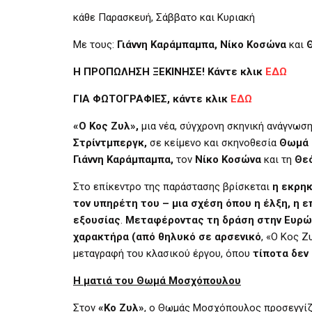
κάθε Παρασκευή, Σάββατο και Κυριακή
Με τους:
Γιάννη Καράμπαμπα, Νίκο Κοσώνα
και
Θ
Η ΠΡΟΠΩΛΗΣΗ ΞΕΚΙΝΗΣΕ! Κάντε κλικ
ΕΔΩ
ΓΙΑ ΦΩΤΟΓΡΑΦΙΕΣ, κάντε κλικ
ΕΔΩ
«Ο Κος Ζυλ»,
μια νέα, σύγχρονη σκηνική ανάγνωσ
Στρίντμπεργκ,
σε κείμενο και σκηνοθεσία
Θωμά 
Γιάννη Καράμπαμπα,
τον
Νίκο Κοσώνα
και τη
Θεό
Στο επίκεντρο της παράστασης βρίσκεται
η εκρηκ
τον υπηρέτη του – μια σχέση όπου η έλξη, η ε
εξουσίας
.
Μεταφέροντας τη δράση στην Ευρώ
χαρακτήρα (από θηλυκό σε αρσενικό
, «Ο Κος Ζ
μεταγραφή του κλασικού έργου, όπου
τίποτα δεν
Η ματιά του Θωμά Μοσχόπουλου
Στον
«Κο Ζυλ»
, ο Θωμάς Μοσχόπουλος προσεγγίζε