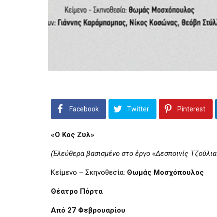
Facebook
Twitter
Pinterest
«Ο Κ
ος
Ζυλ»
(Ελεύθερα βασισμένο στο έργο «Δεσποινίς Τζούλι
Κείμενο – Σκηνοθεσία:
Θωμάς Μοσχόπουλος
Θέατρο Πόρτα
Από 27 Φεβρουαρίου