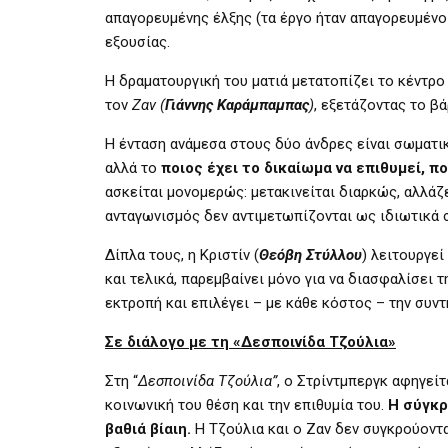
απαγορευμένης έλξης (τα έργο ήταν απαγορευμένο
εξουσίας.
Η δραματουργική του ματιά μετατοπίζει το κέντρ
τον
Ζαν (
Γιάννης Καράμπαμπας
)
, εξετάζοντας το β
Η ένταση ανάμεσα στους δύο άνδρες είναι σωματικ
αλλά το
ποιος έχει το δικαίωμα να επιθυμεί, π
ασκείται μονομερώς: μετακινείται διαρκώς, αλλάζει
ανταγωνισμός δεν αντιμετωπίζονται ως ιδιωτικά σ
Δίπλα τους, η Κριστίν (
Θεόβη Στύλλου
) λειτουργε
και τελικά, παρεμβαίνει μόνο για να διασφαλίσει τ
εκτροπή και επιλέγει – με κάθε κόστος – την συντ
Σε διάλογο με τη «Δεσποινίδα Τζούλια»
Στη “
Δεσποινίδα Τζούλια”
, ο Στρίντμπεργκ αφηγεί
κοινωνική του θέση και την επιθυμία του.
Η σύγκρ
βαθιά βίαιη.
Η Τζούλια και ο Ζαν δεν συγκρούοντ