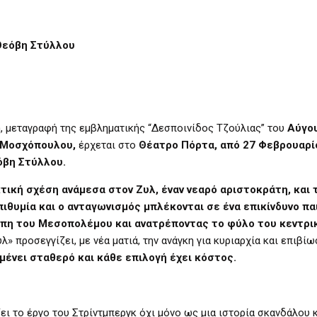
εόβη Στύλλου
η, μεταγραφή της εμβληματικής “Δεσποινίδος Τζούλιας” του
Αύγο
Μοσχόπουλου,
έρχεται στο
Θέατρο Πόρτα, από 27 Φεβρουαρί
βη Στύλλου.
τική σχέση ανάμεσα στον Ζυλ, έναν νεαρό αριστοκράτη, και τ
πιθυμία και ο ανταγωνισμός μπλέκονται σε ένα επικίνδυνο παι
πη του Μεσοπολέμου και ανατρέποντας το φύλο του κεντρι
υλ» προσεγγίζει, με νέα ματιά, την ανάγκη για κυριαρχία και επιβίω
 μένει σταθερό και κάθε επιλογή έχει κόστος.
ι το έργο του Στρίντμπεργκ όχι μόνο ως μια ιστορία σκανδάλου 