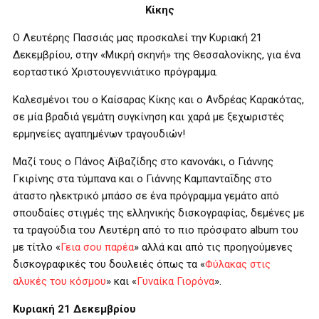
Κίκης
Ο Λευτέρης Πασσιάς μας προσκαλεί την Κυριακή 21
Δεκεμβρίου, στην «Μικρή σκηνή» της Θεσσαλονίκης, για ένα
εορταστικό Χριστουγεννιάτικο πρόγραμμα.
Καλεσμένοι του ο Καίσαρας Κίκης και ο Ανδρέας Καρακότας,
σε μία βραδιά γεμάτη συγκίνηση και χαρά με ξεχωριστές
ερμηνείες αγαπημένων τραγουδιών!
Μαζί τους ο Πάνος Αϊβαζίδης στο κανονάκι, ο Γιάννης
Γκιρίνης στα τύμπανα και ο Γιάννης Καμπανταΐδης στο
άταστο ηλεκτρικό μπάσο σε ένα πρόγραμμα γεμάτο από
σπουδαίες στιγμές της ελληνικής δισκογραφίας, δεμένες με
τα τραγούδια του Λευτέρη από το πιο πρόσφατο
album
του
με τίτλο «
Γεια σου παρέα
» αλλά και από τις προηγούμενες
δισκογραφικές του δουλειές όπως τα «
Φύλακας στις
αλυκές του κόσμου
» και «
Γυναίκα Γιορόνα
».
Κυριακή 21 Δεκεμβρίου