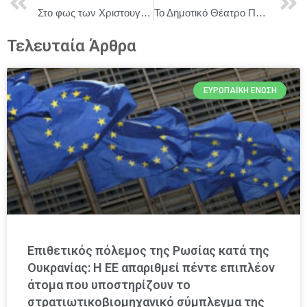
Στο φως των Χριστουγέννων ας θυμηθούμε τους άνθρωπους που έζησαν τον χρόνο… (γράφει η δημοσιογράφος Μαργαρίτα Ικαρίου)
Το Δημοτικό Θέατρο Πειραιά παρουσιάζει για πρώτη φορά το έργο του Νάνου Βαλαωρίτη ‘ΤΟ ΞΕΝΟΔΟΧΕΙΟ Η ΝΥΧΤΑ ΠΟΥ ΠΕΦΤΕΙ’
Τελευταία Άρθρα
ΕΥΡΩΠΑΪΚΉ ΈΝΩΣΗ
Επιθετικός πόλεμος της Ρωσίας κατά της
Ουκρανίας: Η ΕΕ απαριθμεί πέντε επιπλέον
άτομα που υποστηρίζουν το
στρατιωτικοβιομηχανικό σύμπλεγμα της