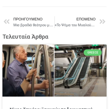
ΠΡΟΗΓΟΎΜΕΝΟ
ΕΠΌΜΕΝΟ
Μια βραδιά θεάτρου με την υπογραφή της Allwyn στο Μικρό Παλλάς
«Το Ψέμα του Μυαλού» του Σαμ Σέπαρντ | Από την Ομάδα Νάμα, σκηνοθεσία Ελένη Σκότη | Στο Σύγχρονο Θέατρο
Τελευταία Άρθρα
GREECE