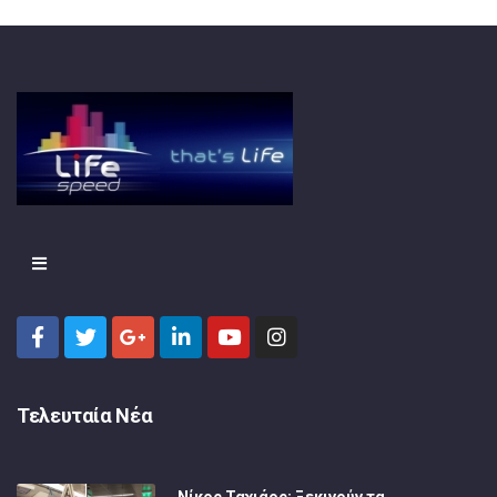
Τελευταία Νέα
Νίκος Ταχιάος: Ξεκινούν τα