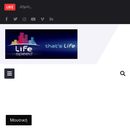
Δήμος Πειραιά : Συγκέντρωσ
LIVE
Μουσική