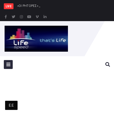
«ΟΙ ΡΗΤΟΡΕΣ» του Χριστόφορου Χριστο
LIVE
Ε.Ε