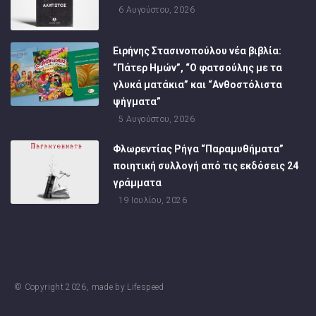
6 Αυγούστου, 2026
Ειρήνης Στασινοπούλου νέα βιβλία:
“Πάτερ Ημών”, “Ο φατσούλης με τα
γλυκά ματάκια” και “Ανθοστόλιστα
ψήγματα”
5 Αυγούστου, 2026
Φλωρεντίας Ρήγα “Παραμυθήματα”
ποιητική συλλογή από τις εκδόσεις 24
γράμματα
19 Ιουλίου, 2026
© Copyright
2026
, made by
Lifespeed