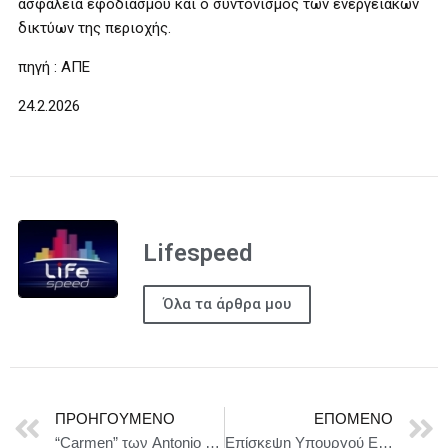
ασφάλεια εφοδιασμού και ο συντονισμός των ενεργειακών
δικτύων της περιοχής.
πηγή : ΑΠΕ
24.2.2026
Lifespeed
Όλα τα άρθρα μου
ΠΡΟΗΓΟΎΜΕΝΟ
ΕΠΌΜΕΝΟ
“Carmen” των Antonio Gades & Carlos Saura με την Compañía Antonio Gades – Στο Μέγαρο Μουσικής Αθηνών 24, 25 & 26 Απριλίου
Επίσκεψη Υπουργού Εξωτερικών, Γιώργου Γεραπετρίτη, στην Ουάσιγκτων