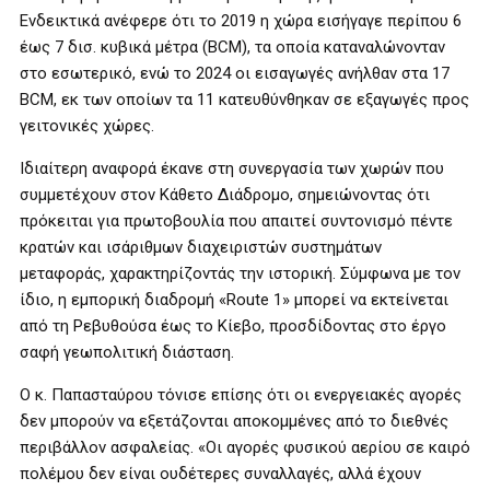
Ενδεικτικά ανέφερε ότι το 2019 η χώρα εισήγαγε περίπου 6
έως 7 δισ. κυβικά μέτρα (BCM), τα οποία καταναλώνονταν
στο εσωτερικό, ενώ το 2024 οι εισαγωγές ανήλθαν στα 17
BCM, εκ των οποίων τα 11 κατευθύνθηκαν σε εξαγωγές προς
γειτονικές χώρες.
Ιδιαίτερη αναφορά έκανε στη συνεργασία των χωρών που
συμμετέχουν στον Κάθετο Διάδρομο, σημειώνοντας ότι
πρόκειται για πρωτοβουλία που απαιτεί συντονισμό πέντε
κρατών και ισάριθμων διαχειριστών συστημάτων
μεταφοράς, χαρακτηρίζοντάς την ιστορική. Σύμφωνα με τον
ίδιο, η εμπορική διαδρομή «Route 1» μπορεί να εκτείνεται
από τη Ρεβυθούσα έως το Κίεβο, προσδίδοντας στο έργο
σαφή γεωπολιτική διάσταση.
Ο κ. Παπασταύρου τόνισε επίσης ότι οι ενεργειακές αγορές
δεν μπορούν να εξετάζονται αποκομμένες από το διεθνές
περιβάλλον ασφαλείας. «Οι αγορές φυσικού αερίου σε καιρό
πολέμου δεν είναι ουδέτερες συναλλαγές, αλλά έχουν