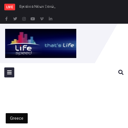
Εγκαίνια Νέων Ξενώνων στη ν. Ρω
LIVE
Greece