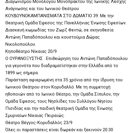
Διαγωνισμού Μονόλογου Μονόπρακτου της Ιωνικής Λέσχης
Ανάγνωσης και του Ιωνικού Θεάτρου
ΚΟΥΔΟΥΝΟΚΑΜΠΑΝΙΣΜΑΤΑ ΣΤΟ ΔΩΜΑΤΙΟ 39. Με την
Θεατρική Ομάδα Έφεσος της Πανελλήνιας Ένωσης Εφεσίων.
Διασκευή κωμωδίας του Ζωρζ Φεντώ, σε σκηνοθεσία
Αντώνη Παπαδόπουλου και κουστούμια Δώρας
Νικολοπούλου.
Κηποθέατρο Νίκαιας 20/9
Ο ΟΥΡΑΝΟΞΥΣΤΗΣ . Επιθεώρηση του Αντώνη Παπαδόπουλου
για γεγονότα που διαδραματίστηκαν στην Ελλάδα από το
1899 ως σήμερα.
Παράσταση αφιερωμένη στα 35 χρόνια από την ίδρυση του
Ιωνικού Θεάτρου στον Κορυδαλλό. Με τη συμμετοχή
ηθοποιών από το Ιωνικό Θέατρο, την Ομάδα Σίπυλον, την
Ομάδα Έφεσος, τους Νησλίδες του Συλλόγου Νησίου
Πισιδίας και την παιδική θεατρική Ομάδα της Ένωσης
Σμυρναίων Νίκαιας Πειραιώς.
Θέατρο Βέγγος-Κορυδαλλός 23/9
Όλες οι παραστάσεις είναι δωρεάν και ξεκινούν 20.30