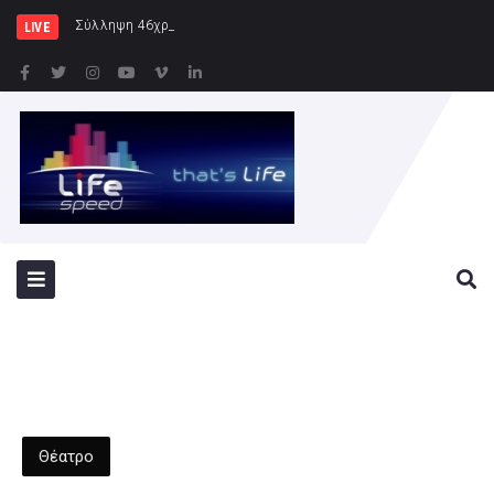
Σύλληψη 46χρονης για παράβαση της ν
LIVE
Θέατρο