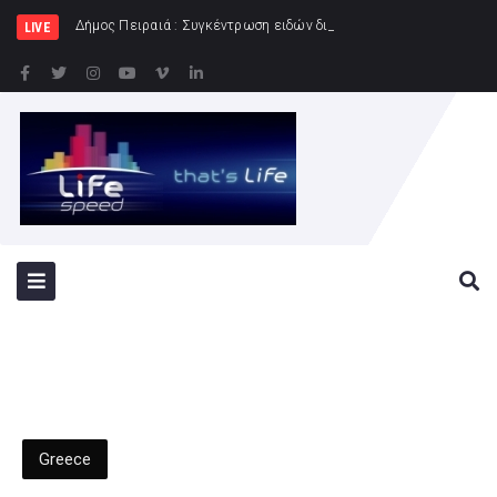
Δήμος Πειραιά : Συγκέντρωση ειδών διατροφής για τους Πυροσβ
LIVE
Greece