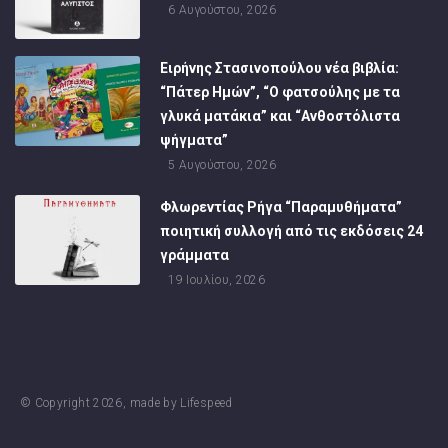
6 Αυγούστου, 2026
Ειρήνης Στασινοπούλου νέα βιβλία:
“Πάτερ Ημών”, “Ο φατσούλης με τα
γλυκά ματάκια” και “Ανθοστόλιστα
ψήγματα”
5 Αυγούστου, 2026
Φλωρεντίας Ρήγα “Παραμυθήματα”
ποιητική συλλογή από τις εκδόσεις 24
γράμματα
19 Ιουλίου, 2026
© Copyright
2026
, made by
Lifespeed