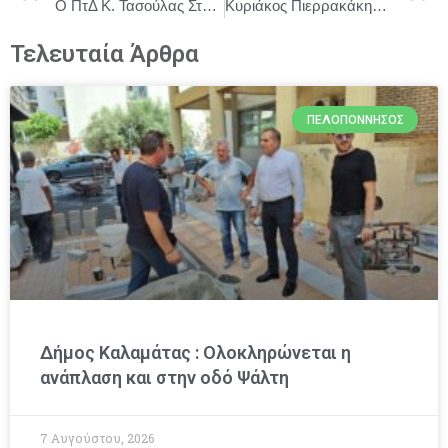
Ο ΠτΔ Κ. Τασούλας Στο «Μαζί σπάμε τη σιωπή. 13 πόλεις, ένα κοινό μέτωπο ενάντια στην ενδοοικογενειακή βία»
Κυριάκος Πιερρακάκης : Η Ελλάδα πιστεύει ακράδαντα ότι η διπλωματία πρέπει να υπερισχύσει.
Τελευταία Άρθρα
ΠΕΛΟΠΌΝΝΗΣΟΣ
Δήμος Καλαμάτας : Ολοκληρώνεται η
ανάπλαση και στην οδό Ψάλτη
7 Αυγούστου, 2026