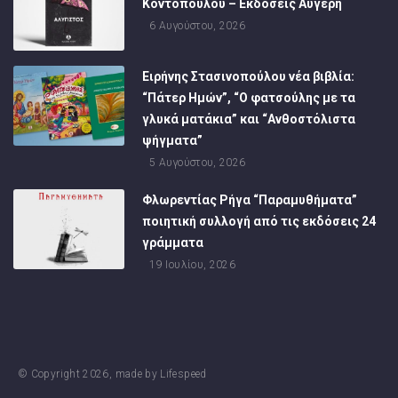
Κοντοπούλου – Εκδόσεις Αυγέρη
6 Αυγούστου, 2026
Ειρήνης Στασινοπούλου νέα βιβλία:
“Πάτερ Ημών”, “Ο φατσούλης με τα
γλυκά ματάκια” και “Ανθοστόλιστα
ψήγματα”
5 Αυγούστου, 2026
Φλωρεντίας Ρήγα “Παραμυθήματα”
ποιητική συλλογή από τις εκδόσεις 24
γράμματα
19 Ιουλίου, 2026
© Copyright
2026
, made by
Lifespeed