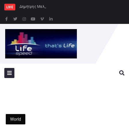
Δημήτρης Μελίδης: «Ο ΣΥΡΙΖΑ-ΠΣ εί
LIVE
World