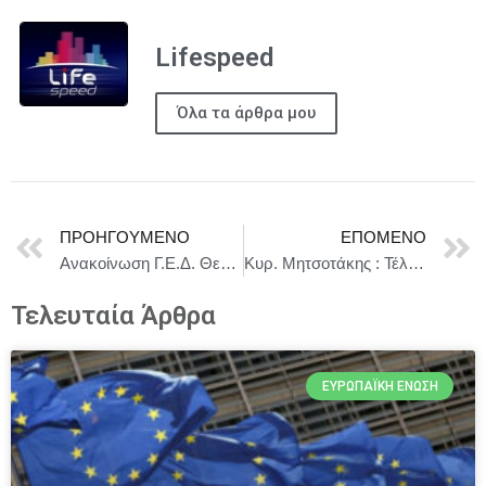
Lifespeed
Όλα τα άρθρα μου
ΠΡΟΗΓΟΎΜΕΝΟ
ΕΠΌΜΕΝΟ
Ανακοίνωση Γ.Ε.Δ. Θεσσαλίας σχετικά με απαγόρευση κάθε δημόσιας υπαίθριας συνάθροισης από ώρες 08:00 έως 20:00 της Κυριακής 15/6/2025 στην πόλη της Λάρισας
Κυρ. Μητσοτάκης : Τέλος στα ταμπού και στις ιδεοληψίες
Τελευταία Άρθρα
ΕΥΡΩΠΑΪΚΉ ΈΝΩΣΗ